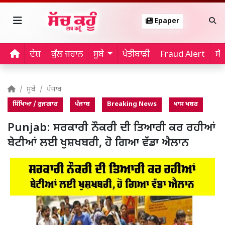
Epaper
ਦੇਸ਼
ਕੁੱਲ ਜਹਾਨ
ਸੂਬੇ
ਖੇਤੀਬਾੜੀ
Fraud Alert
ਸੱ
ਸੂਬੇ
ਪੰਜਾਬ
ਸਿੱਖਿਆ / ਰੁਜਗਾਰ
ਪੰਜਾਬ
Breaking News
ਖਾਸ ਖਬਰ
Punjab: ਸਰਕਾਰੀ ਨੌਕਰੀ ਦੀ ਤਿਆਰੀ ਕਰ ਰਹੀਆਂ
ਬੇਟੀਆਂ ਲਈ ਖੁਸ਼ਖਬਰੀ, ਹੋ ਗਿਆ ਵੱਡਾ ਐਲਾਨ