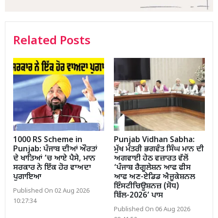
Related Posts
1000 RS Scheme in
Punjab Vidhan Sabha:
Punjab: ਪੰਜਾਬ ਦੀਆਂ ਔਰਤਾਂ
ਮੁੱਖ ਮੰਤਰੀ ਭਗਵੰਤ ਸਿੰਘ ਮਾਨ ਦੀ
ਦੇ ਖਾਤਿਆਂ ’ਚ ਆਏ ਪੈਸੇ, ਮਾਨ
ਅਗਵਾਈ ਹੇਠ ਵਜ਼ਾਰਤ ਵੱਲੋਂ
ਸਰਕਾਰ ਨੇ ਇੱਕ ਹੋਰ ਵਾਅਦਾ
‘ਪੰਜਾਬ ਰੈਗੂਲੇਸ਼ਨ ਆਫ ਫੀਸ
ਪੁਗਾਇਆ
ਆਫ ਅਣ-ਏਡਿਡ ਐਜੂਕੇਸ਼ਨਲ
ਇੰਸਟੀਚਿਊਸ਼ਨਜ਼ (ਸੋਧ)
Published On 02 Aug 2026
ਬਿੱਲ-2026’ ਪਾਸ
10:27:34
Published On 06 Aug 2026