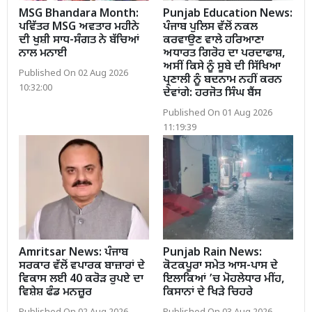
MSG Bhandara Month:
Punjab Education News:
ਪਵਿੱਤਰ MSG ਅਵਤਾਰ ਮਹੀਨੇ
ਪੰਜਾਬ ਪੁਲਿਸ ਵੱਲੋਂ ਨਕਲ
ਦੀ ਖੁਸ਼ੀ ਸਾਧ-ਸੰਗਤ ਨੇ ਬੱਚਿਆਂ
ਕਰਵਾਉਣ ਵਾਲੇ ਹਰਿਆਣਾ
ਨਾਲ ਮਨਾਈ
ਅਧਾਰਤ ਗਿਰੋਹ ਦਾ ਪਰਦਾਫਾਸ਼,
ਅਸੀਂ ਕਿਸੇ ਨੂੰ ਸੂਬੇ ਦੀ ਸਿੱਖਿਆ
Published On 02 Aug 2026
ਪ੍ਰਣਾਲੀ ਨੂੰ ਬਦਨਾਮ ਨਹੀਂ ਕਰਨ
10:32:00
ਦੇਵਾਂਗੇ: ਹਰਜੋਤ ਸਿੰਘ ਬੈਂਸ
Published On 01 Aug 2026
11:19:39
Amritsar News: ਪੰਜਾਬ
Punjab Rain News:
ਸਰਕਾਰ ਵੱਲੋਂ ਵਪਾਰਕ ਬਾਜ਼ਾਰਾਂ ਦੇ
ਕੋਟਕਪੂਰਾ ਸਮੇਤ ਆਸ-ਪਾਸ ਦੇ
ਵਿਕਾਸ ਲਈ 40 ਕਰੋੜ ਰੁਪਏ ਦਾ
ਇਲਾਕਿਆਂ ’ਚ ਮੋਹਲੇਧਾਰ ਮੀਂਹ,
ਵਿਸ਼ੇਸ਼ ਫੰਡ ਮਨਜ਼ੂਰ
ਕਿਸਾਨਾਂ ਦੇ ਖਿੜੇ ਚਿਹਰੇ