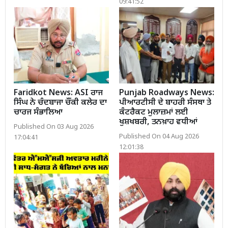
09:41:52
Faridkot News: ASI ਰਾਜ
Punjab Roadways News:
ਸਿੰਘ ਨੇ ਚੰਦਬਾਜਾ ਚੌਂਕੀ ਕਲੇਰ ਦਾ
ਪੀਆਰਟੀਸੀ ਦੇ ਬਾਹਰੀ ਸੰਸਥਾ ਤੇ
ਚਾਰਜ ਸੰਭਾਲਿਆ
ਕੰਟਰੈਕਟ ਮੁਲਾਜ਼ਮਾਂ ਲਈ
ਖੁਸ਼ਖਬਰੀ, ਤਨਖ਼ਾਹ ਵਧੀਆਂ
Published On 03 Aug 2026
Published On 04 Aug 2026
17:04:41
12:01:38