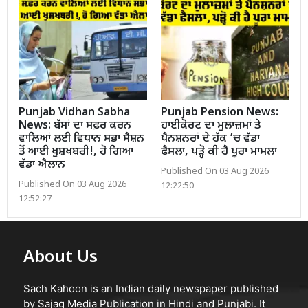
Punjab Vidhan Sabha
Punjab Pension News:
News: ਬੱਸਾਂ ਦਾ ਸਫ਼ਰ ਕਰਨ
ਹਾਈਕੋਰਟ ਦਾ ਮੁਲਾਜ਼ਮਾਂ ਤੇ
ਵਾਲਿਆਂ ਲਈ ਵਿਧਾਨ ਸਭਾ ਸੈਸ਼ਨ
ਪੈਨਸ਼ਨਰਾਂ ਦੇ ਹੱਕ ’ਚ ਵੱਡਾ
ਤੋਂ ਆਈ ਖੁਸ਼ਖਬਰੀ!, ਹੋ ਗਿਆ
ਫੈਸਲਾ, ਪੜ੍ਹੋ ਕੀ ਹੈ ਪੂਰਾ ਮਾਮਲਾ
ਵੱਡਾ ਐਲਾਨ
Published On 03 Aug 2026
Published On 03 Aug 2026
12:22:50
12:52:27
About Us
Sach Kahoon is an Indian daily newspaper published
by Sajag Media Publication in Hindi and Punjabi. It