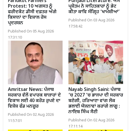
Faridkot Farmers
Punjabi Literature: ਐੱਸ
Protest: 10 ਅਗਸਤ ਨੂੰ
ਪ੍ਰਸ਼ੋਤਮ ਨੇ ਸਾਹਿਤਕਾਰਾਂ ਨੂੰ ਭੇਟ
ਫਰੀਦਕੋਟ ਡੀਸੀ ਦਫ਼ਤਰ ਅੱਗੇ
ਕੀਤਾ ਕਾਵਿ ਸੰਗ੍ਰਿਹ ‘ਖਾਮੋਸ਼ੀਆਂ’
ਕਿਸਾਨਾਂ ਦਾ ਵਿਸ਼ਾਲ ਰੋਸ
Published On 03 Aug 2026
ਪ੍ਰਦਰਸ਼ਨ
17:58:42
Published On 05 Aug 2026
17:31:10
Amritsar News: ਪੰਜਾਬ
Nayab Singh Saini: ਪੰਜਾਬ
ਸਰਕਾਰ ਵੱਲੋਂ ਵਪਾਰਕ ਬਾਜ਼ਾਰਾਂ ਦੇ
’ਚ 2027 ’ਚ ਭਾਜਪਾ ਦੀ ਸਰਕਾਰ
ਵਿਕਾਸ ਲਈ 40 ਕਰੋੜ ਰੁਪਏ ਦਾ
ਬਣੇਗੀ, ਹਰਿਆਣਾ ਵਾਂਗ ਲੋਕ
ਵਿਸ਼ੇਸ਼ ਫੰਡ ਮਨਜ਼ੂਰ
ਭਲਾਈ ਯੋਜਨਾਵਾਂ ਕਰਾਂਗੇ ਲਾਗੂ :
ਨਾਇਬ ਸਿੰਘ ਸੈਣੀ
Published On 02 Aug 2026
Published On 02 Aug 2026
11:57:01
17:11:14