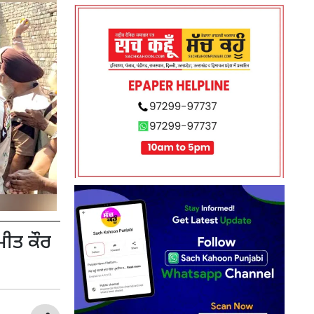
ਮੀਤ ਕੌਰ