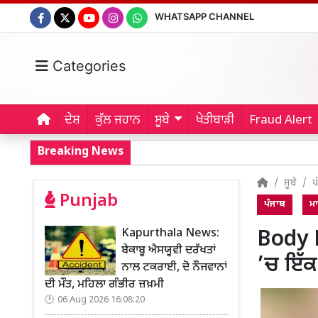
WHATSAPP CHANNEL
Categories
ਦੇਸ਼
ਕੁੱਲ ਜਹਾਨ
ਸੂਬੇ
ਖੇਤੀਬਾੜੀ
Fraud Alert
Breaking News
ਸੂਬੇ
ਪ
Punjab
ਪੰਜਾਬ
ਮ
Kapurthala News:
Body D
ਬੇਕਾਬੂ ਐਸਯੂਵੀ ਦਰੱਖਤਾਂ
’ਚ ਇੱ
ਨਾਲ ਟਕਰਾਈ, ਦੋ ਨੌਜਵਾਨਾਂ
ਦੀ ਮੌਤ, ਮਹਿਲਾ ਗੰਭੀਰ ਜ਼ਖ਼ਮੀ
06 Aug 2026 16:08:20