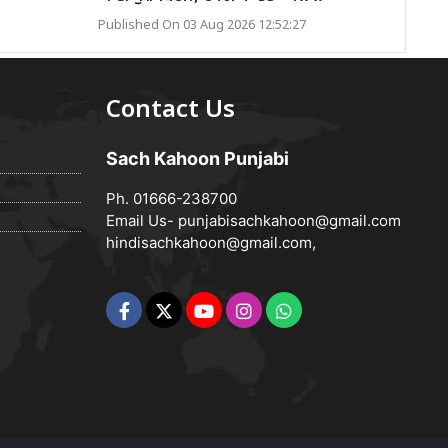
Published On 03 Aug 2026 12:52:27
Contact Us
Sach Kahoon Punjabi
Ph. 01666-238700
Email Us-
punjabisachkahoon@gmail.com
hindisachkahoon@gmail.com
,