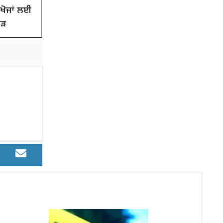
 ਖੋਜਾਂ ਲਈ
ਾੜ