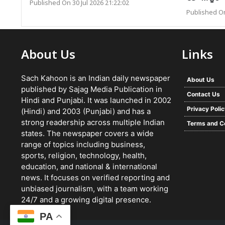
Published On 30 Jul 2026 21:22:02
Published On
About Us
Links
Sach Kahoon is an Indian daily newspaper
About Us
published by Sajag Media Publication in
Contact Us
Hindi and Punjabi. It was launched in 2002
Privacy Poli
(Hindi) and 2003 (Punjabi) and has a
strong readership across multiple Indian
Terms and C
states. The newspaper covers a wide
range of topics including business,
sports, religion, technology, health,
education, and national & international
news. It focuses on verified reporting and
unbiased journalism, with a team working
24/7 and a growing digital presence.
PA