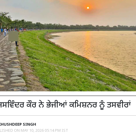
ਜਸਵਿੰਦਰ ਕੌਰ ਨੇ ਭੇਜੀਆਂ ਕਮਿਸ਼ਨਰ ਨੂੰ ਤਸਵੀਰਾਂ
KHUSHDEEP SINGH
LISHED ON
MAY 10, 2026 05:14 PM IST