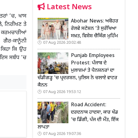
Latest News
ਤਰਾਂ ’ਚ, ਖਾਸ
Abohar News: ਅਬੋਹਰ
ੇ, ਨਿਰੀਖਣ ਤੇ
ਰੇਲਵੇ ਸਟੇਸ਼ਨ ’ਤੇ ਸੁਰੱਖਿਆ
ਫਾਈ ਕਰਮਚਾਰੀਆਂ
ਸਖ਼ਤ, ਵਿਸ਼ੇਸ਼ ਚੈਕਿੰਗ ਮੁਹਿੰਮ
ਗੈਰ-ਕਾਨੂੰਨੀ
07 Aug 2026 20:02:48
ੇ ਕਿਹਾ ਕਿ ਉਹ
Punjab Employees
ਂ ਇਸ ਸਬੰਧ ’ਚ
Protest: ਪੰਜਾਬ ਦੇ
ਮੁਲਾਜ਼ਮਾਂ ਤੇ ਪੈਨਸ਼ਨਰਾਂ ਦਾ
ਚੰਡੀਗੜ੍ਹ ’ਚ ਪ੍ਰਦਰਸ਼ਨ, ਪੁਲਿਸ ਨੇ ਚਲਾਏ ਵਾਟਰ
ਕੈਨਨ
07 Aug 2026 19:53:12
Road Accident:
ਦਰਦਨਾਕ ਹਾਦਸਾ, ਕਾਰ ਖੱਡ
’ਚ ਡਿੱਗੀ, ਪੰਜ ਦੀ ਮੌਤ, ਇੱਕ
ਲਾਪਤਾ
07 Aug 2026 19:07:36