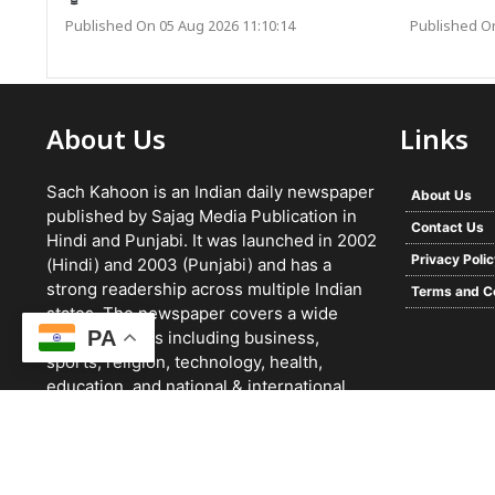
Published On 05 Aug 2026 11:10:14
Published On
About Us
Links
Sach Kahoon is an Indian daily newspaper
About Us
published by Sajag Media Publication in
Contact Us
Hindi and Punjabi. It was launched in 2002
Privacy Poli
(Hindi) and 2003 (Punjabi) and has a
strong readership across multiple Indian
Terms and C
states. The newspaper covers a wide
PA
range of topics including business,
sports, religion, technology, health,
education, and national & international
news. It focuses on verified reporting and
unbiased journalism, with a team working
24/7 and a growing digital presence.