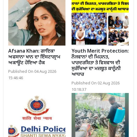
Afsana Khan: ਗਾਇਕਾ
Youth Merit Protection:
ਅਫਸਾਨਾ ਖਾਨ ਦਾ ਇੰਸਟਾਗ੍ਰਾਮ
ਨੌਜਵਾਨਾਂ ਦੀ ਮਿਹਨਤ,
ਅਕਾਊਂਟ ਹੋਇਆ ਹੈਕ
ਪਾਰਦਰਸ਼ਿਤਾ ਤੇ ਵਿਸ਼ਵਾਸ ਦੀ
ਸੁਰੱਖਿਆ ਦਾ ਮਜ਼ਬੂਤ ਕਾਨੂੰਨੀ
Published On 04 Aug 2026
ਆਧਾਰ
15:46:46
Published On 02 Aug 2026
10:18:37