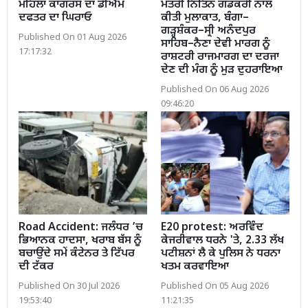
ਮਹਿਲਾ ਕਾਂਗਰਸ ਦਾ ਡੀਐਮ
ਮੰਤਰੀ ਨਿਤਿਨ ਗਡਕਰੀ ਨਾਲ
ਦਫਤਰ ਦਾ ਘਿਰਾਓ
ਕੀਤੀ ਮੁਲਾਕਾਤ, ਬੰਗਾ–
ਗੜ੍ਹਸ਼ੰਕਰ–ਸ੍ਰੀ ਅਨੰਦਪੁਰ
Published On 01 Aug 2026
ਸਾਹਿਬ–ਨੈਣਾ ਦੇਵੀ ਮਾਰਗ ਨੂੰ
17:17:32
ਰਾਸ਼ਟਰੀ ਰਾਜਮਾਰਗ ਦਾ ਦਰਜਾ
ਦੇਣ ਦੀ ਮੰਗ ਨੂੰ ਮੁੜ ਦੁਹਰਾਇਆ
Published On 06 Aug 2026
09:46:20
Road Accident: ਜਲੰਧਰ ’ਚ
E20 protest: ਅਰਵਿੰਦ
ਭਿਆਨਕ ਹਾਦਸਾ, ਖਰਾਬ ਬੱਸ ਨੂੰ
ਕੇਜਰੀਵਾਲ ਧਰਨੇ 'ਤੇ, 2.33 ਲੱਖ
ਬਚਾਉਂਦੇ ਸਮੇਂ ਕੰਟੇਨਰ ਤੇ ਟਿੱਪਰ
ਪਟੀਸ਼ਨਾਂ ਲੈ ਕੇ ਪੁਲਿਸ ਨੇ ਧਰਨਾ
ਦੀ ਟੱਕਰ
ਖਤਮ ਕਰਵਾਇਆ
Published On 30 Jul 2026
Published On 05 Aug 2026
19:53:40
11:21:35