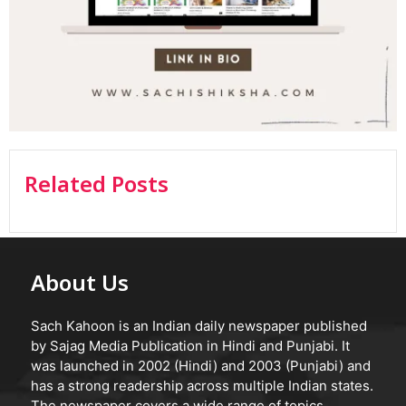
Related Posts
About Us
Sach Kahoon is an Indian daily newspaper published
by Sajag Media Publication in Hindi and Punjabi. It
was launched in 2002 (Hindi) and 2003 (Punjabi) and
has a strong readership across multiple Indian states.
The newspaper covers a wide range of topics