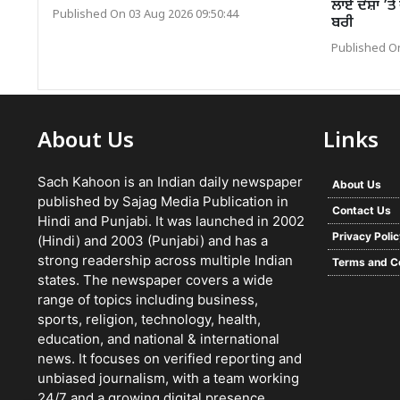
ਲਾਏ ਦੋਸ਼ਾਂ ’ਤ
Published On 03 Aug 2026 09:50:44
ਬਰੀ
Published On
About Us
Links
Sach Kahoon is an Indian daily newspaper
About Us
published by Sajag Media Publication in
Contact Us
Hindi and Punjabi. It was launched in 2002
Privacy Poli
(Hindi) and 2003 (Punjabi) and has a
strong readership across multiple Indian
Terms and C
states. The newspaper covers a wide
range of topics including business,
sports, religion, technology, health,
education, and national & international
news. It focuses on verified reporting and
unbiased journalism, with a team working
24/7 and a growing digital presence.