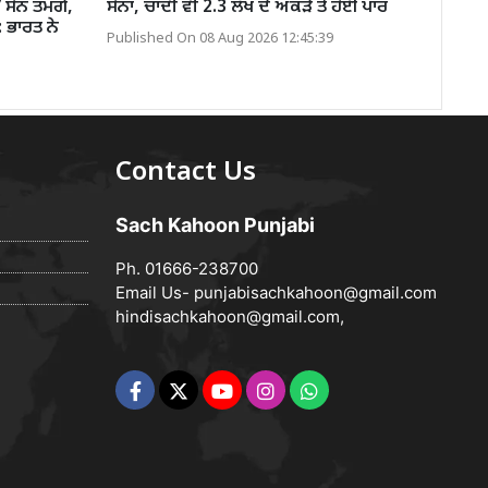
 ਸੋਨ ਤਮਗੇ,
ਸੋਨਾ, ਚਾਂਦੀ ਵੀ 2.3 ਲੱਖ ਦੇ ਅੰਕੜੇ ਤੋਂ ਹੋਈ ਪਾਰ
 ਭਾਰਤ ਨੇ
Published On 08 Aug 2026 12:45:39
Contact Us
Sach Kahoon Punjabi
Ph. 01666-238700
Email Us-
punjabisachkahoon@gmail.com
hindisachkahoon@gmail.com
,