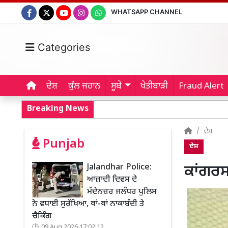
WHATSAPP CHANNEL
Categories
ਦੇਸ਼
ਕੁੱਲ ਜਹਾਨ
ਸੂਬੇ
ਖੇਤੀਬਾੜੀ
Fraud Alert
Breaking News
ਦੇਸ਼
Punjab
ਦੇਸ਼
Jalandhar Police:
ਕਾਂਗਰਸ
ਆਜ਼ਾਦੀ ਦਿਵਸ ਦੇ
ਮੱਦੇਨਜ਼ਰ ਜਲੰਧਰ ਪੁਲਿਸ
ਨੇ ਵਧਾਈ ਸੁਰੱਖਿਆ, ਥਾਂ-ਥਾਂ ਨਾਕਾਬੰਦੀ ਤੇ
ਚੈਕਿੰਗ
09 Aug 2026 17:02:12