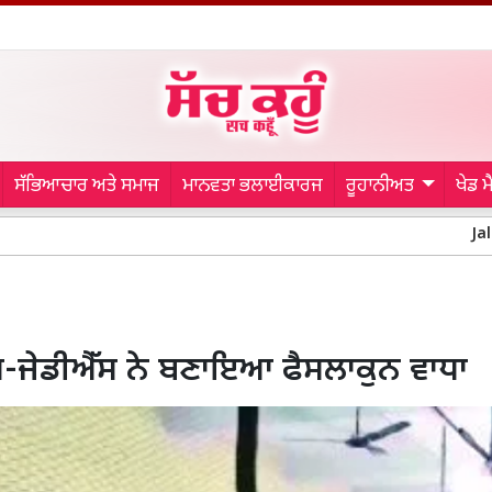
ਸੱਭਿਆਚਾਰ ਅਤੇ ਸਮਾਜ
ਮਾਨਵਤਾ ਭਲਾਈਕਾਰਜ
ਰੂਹਾਨੀਅਤ
ਖੇਡ 
Jalandhar Polic
-ਜੇਡੀਐੱਸ ਨੇ ਬਣਾਇਆ ਫੈਸਲਾਕੁਨ ਵਾਧਾ