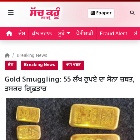
Epaper
ਦੇਸ਼
ਕੁੱਲ ਜਹਾਨ
ਸੂਬੇ
ਖੇਤੀਬਾੜੀ
Fraud Alert
ਸੱ
Breaking News
ਦੇਸ਼
Breaking News
ਖਾਸ ਖਬਰ
Gold Smuggling: 55 ਲੱਖ ਰੁਪਏ ਦਾ ਸੋਨਾ ਜ਼ਬਤ,
ਤਸਕਰ ਗ੍ਰਿਫ਼ਤਾਰ