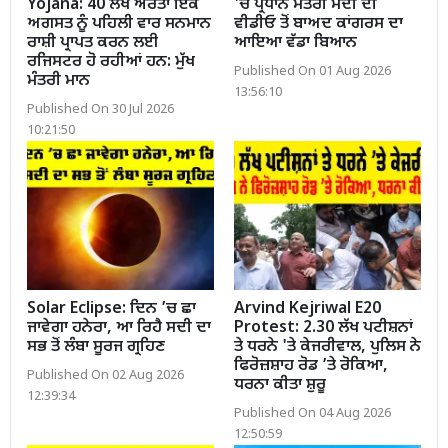
Yojana: 40 ਲੱਖ ਔਰਤਾਂ ਇਕ
'ਚ ਪ੍ਰਧਾਨ ਮੰਤਰੀ ਮੋਦੀ ਦੀ
ਅਗਸਤ ਨੂੰ ਪਹਿਲੀ ਵਾਰ ਸਨਮਾਨ
ਵੀਡੀਓ ਤੋਂ ਬਾਅਦ ਕਾਂਗਰਸ ਦਾ
ਰਾਸ਼ੀ ਪ੍ਰਾਪਤ ਕਰਨ ਲਈ
ਆਇਆ ਵੱਡਾ ਬਿਆਨ
ਰਜਿਸਟਰ ਹੋ ਰਹੀਆਂ ਹਨ: ਮੁੱਖ
Published On 01 Aug 2026
ਮੰਤਰੀ ਮਾਨ
13:56:10
Published On 30 Jul 2026
10:21:50
Solar Eclipse: ਦਿਨ ’ਚ ਛਾ
Arvind Kejriwal E20
ਜਾਵੇਗਾ ਹਨੇਰਾ, ਆ ਰਿਹੈ ਸਦੀ ਦਾ
Protest: 2.30 ਲੱਖ ਪਟੀਸ਼ਨਾਂ
ਸਭ ਤੋਂ ਲੰਬਾ ਸੂਰਜ ਗ੍ਰਹਿਣ
ਤੇ ਧਰਨੇ 'ਤੇ ਕੇਜਰੀਵਾਲ, ਪੁਲਿਸ ਨੇ
ਫਿਰੋਜ਼ਸ਼ਾਹ ਰੋਡ ’ਤੇ ਰੋਕਿਆ,
Published On 02 Aug 2026
ਧਰਨਾ ਕੀਤਾ ਸ਼ੁਰੂ
12:39:34
Published On 04 Aug 2026
12:50:59