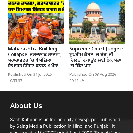
Maharashtra Building
Supreme Court Judges:
Collapse: ਦਰਦਨਾਕ ਹਾਦਸਾ,
ਸੁਪਰੀਮ ਕੋਰਟ ’ਚ ਜੱਜਾਂ ਦੀ
ਮਹਾਰਾਸ਼ਟਰ ’ਚ 4 ਮੰਜ਼ਿਲਾ
ਗਿਣਤੀ ਵਧਾਉਣ ਲਈ ਲੋਕ ਸਭਾ
ਇਮਾਰਤ ਡਿੱਗਣ ਕਾਰਨ 8 ਮੌਤਾਂ
’ਚ ਬਿੱਲ ਪਾਸ
Published On 31 Jul 2026
Published On 03 Aug 2026
10:55:37
20:15:49
About Us
Sach Kahoon is an Indian daily newspaper published
by Sajag Media Publication in Hindi and Punjabi. It
was launched in 2002 (Hindi) and 2003 (Punjabi) and