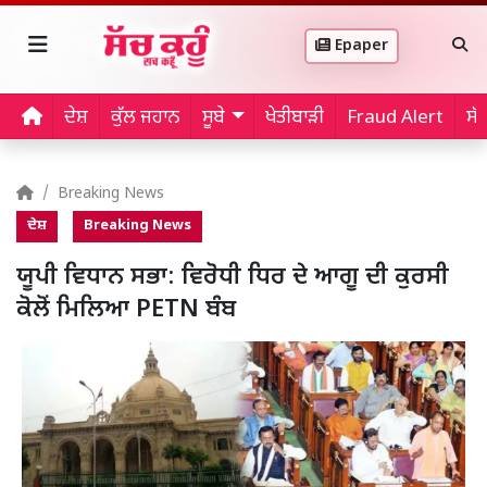
Epaper
ਦੇਸ਼
ਕੁੱਲ ਜਹਾਨ
ਸੂਬੇ
ਖੇਤੀਬਾੜੀ
Fraud Alert
ਸੱ
Breaking News
ਦੇਸ਼
Breaking News
ਯੂਪੀ ਵਿਧਾਨ ਸਭਾ: ਵਿਰੋਧੀ ਧਿਰ ਦੇ ਆਗੂ ਦੀ ਕੁਰਸੀ
ਕੋਲੋਂ ਮਿਲਿਆ PETN ਬੰਬ