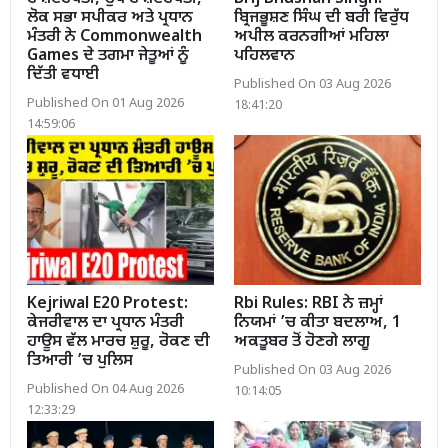
ਲੋਕ ਸਭਾ ਸਪੀਕਰ ਅਤੇ ਪ੍ਰਧਾਨ
ਬ੍ਰਿਜਭੂਸ਼ਣ ਸਿੰਘ ਦੀ ਬਰੀ ਵਿਰੁੱਧ
ਮੰਤਰੀ ਨੇ Commonwealth
ਅਪੀਲ ਕਰਨਗੀਆਂ ਮਹਿਲਾ
Games ਦੇ ਤਗਮਾ ਜੇਤੂਆਂ ਨੂੰ
ਪਹਿਲਵਾਨ
ਦਿੱਤੀ ਵਧਾਈ
Published On 03 Aug 2026
Published On 01 Aug 2026
18:41:20
14:59:06
Kejriwal E20 Protest:
Rbi Rules: RBI ਨੇ ਜ਼ਮ੍ਹਾਂ
ਕੇਜਰੀਵਾਲ ਦਾ ਪ੍ਰਧਾਨ ਮੰਤਰੀ
ਨਿਯਮਾਂ ’ਚ ਕੀਤਾ ਬਦਲਾਅ, 1
ਹਾਊਸ ਵੱਲ ਮਾਰਚ ਸ਼ੁਰੂ, ਰੋਕਣ ਦੀ
ਅਕਤੂਬਰ ਤੋਂ ਹੋਣਗੇ ਲਾਗੂ
ਤਿਆਰੀ ’ਚ ਪੁਲਿਸ
Published On 03 Aug 2026
Published On 04 Aug 2026
10:14:05
12:33:29