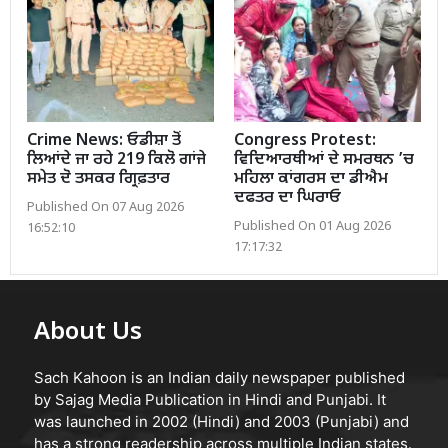
Crime News: ਓਡੀਸ਼ਾ ਤੋਂ
Congress Protest:
ਲਿਆਂਦੇ ਜਾ ਰਹੇ 219 ਕਿਲੋ ਗਾਂਜੇ
ਵਿਦਿਆਰਥੀਆਂ ਦੇ ਸਮਰਥਨ ’ਚ
ਸਮੇਤ ਦੋ ਤਸਕਰ ਗ੍ਰਿਫ਼ਤਾਰ
ਮਹਿਲਾ ਕਾਂਗਰਸ ਦਾ ਡੀਐਮ
ਦਫਤਰ ਦਾ ਘਿਰਾਓ
Published On 07 Aug 2026
Published On 01 Aug 2026
16:52:10
17:17:32
About Us
Sach Kahoon is an Indian daily newspaper published
by Sajag Media Publication in Hindi and Punjabi. It
was launched in 2002 (Hindi) and 2003 (Punjabi) and
has a strong readership across multiple Indian states.