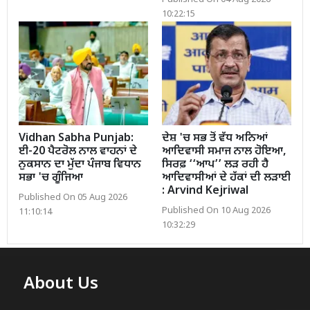
Published On 04 Aug 2026
10:22:15
Vidhan Sabha Punjab:
ਦੇਸ਼ 'ਚ ਸਭ ਤੋਂ ਵੱਧ ਅਨਿਆਂ
ਈ-20 ਪੈਟਰੋਲ ਨਾਲ ਵਾਹਨਾਂ ਦੇ
ਆਦਿਵਾਸੀ ਸਮਾਜ ਨਾਲ ਹੋਇਆ,
ਨੁਕਸਾਨ ਦਾ ਮੁੱਦਾ ਪੰਜਾਬ ਵਿਧਾਨ
ਸਿਰਫ਼ ‘‘ਆਪ’’ ਲੜ ਰਹੀ ਹੈ
ਸਭਾ 'ਚ ਗੂੰਜਿਆ
ਆਦਿਵਾਸੀਆਂ ਦੇ ਹੱਕਾਂ ਦੀ ਲੜਾਈ
: Arvind Kejriwal
Published On 05 Aug 2026
Published On 10 Aug 2026
11:10:14
10:32:29
About Us