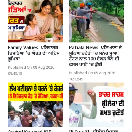
Family Values: ਪਰਿਵਾਰਕ
Patiala News: ਪਟਿਆਲਾ ਦੇ
ਰਿਸ਼ਤਿਆਂ ’ਚ ਔਰਤ ਦੀ ਅਹਿਮ
ਸੁਨਿਆਰਹੇੜੀ ’ਚ ਸਨੌਰ ਸੂਆ
ਭੂਮਿਕਾ
ਟੁੱਟਣ ਨਾਲ 100 ਏਕੜ ਝੋਨੇ ਦੀ
ਫਸਲ ਪਾਣੀ ’ਚ ਡੁੱਬੀ
Published On 08 Aug 2026
Published On 05 Aug 2026
09:43:18
16:12:49