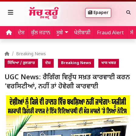
Epaper
ਦੇਸ਼
ਕੁੱਲ ਜਹਾਨ
ਸੂਬੇ
ਖੇਤੀਬਾੜੀ
Fraud Alert
ਸੱ
Breaking News
ਸਿੱਖਿਆ / ਰੁਜਗਾਰ
ਦੇਸ਼
Breaking News
ਖਾਸ ਖਬਰ
UGC News: ਰੈਗਿੰਗ ਵਿਰੁੱਧ ਸਖ਼ਤ ਕਾਰਵਾਈ ਕਰਨ
’ਵਰਸਿਟੀਆਂ, ਨਹੀਂ ਤਾਂ ਹੋਵੇਗੀ ਕਾਰਵਾਈ