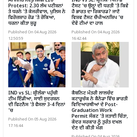
Arvind Kejriwal E20
IND vs SL: ਸ਼੍ਰੀਲੰਕਾ ਖਿਲਾਫ਼
Protest: 2.30 ਲੱਖ ਪਟੀਸ਼ਨਾਂ
ਟੈਸਟ ’ਚ ਉਨ੍ਹਾਂ ਦੀ ਧਰਤੀ ’ਤੇ ਕਿਵੇਂ
ਤੇ ਧਰਨੇ 'ਤੇ ਕੇਜਰੀਵਾਲ, ਪੁਲਿਸ ਨੇ
ਹੈ ਭਾਰਤ ਦਾ ਰਿਕਾਰਡ? ਜਾਣੋ
ਫਿਰੋਜ਼ਸ਼ਾਹ ਰੋਡ ’ਤੇ ਰੋਕਿਆ,
ਵਿਸ਼ਵ ਟੈਸਟ ਚੈਂਪੀਅਨਸ਼ਿਪ ’ਚ
ਧਰਨਾ ਕੀਤਾ ਸ਼ੁਰੂ
ਦੋਵੇਂ ਟੀਮਾਂ ਦਾ ਹਾਲ
Published On 04 Aug 2026
Published On 04 Aug 2026
12:50:59
16:42:44
IND vs SL: ਸ਼੍ਰੀਲੰਕਾ ਪਹੁੰਚੀ
ਕੈਬਨਿਟ ਮੰਤਰੀ ਲਾਲਚੰਦ
ਟੀਮ ਇੰਡੀਆ, ਸਾਈ ਸੁਦਰਸ਼ਨ
ਕਟਾਰੂਚੱਕ ਨੇ ਕੈਨੇਡਾ ਵਿੱਚ ਭਾਰਤੀ
ਦੀ ਫਿਟਨੈਸ ’ਤੇ ਫੈਸਲਾ 3-4 ਦਿਨਾਂ
ਵਿਦਿਆਰਥੀਆਂ ਦੇ Post-
’ਚ
Graduation Work
Permit ਸੰਕਟ 'ਤੇ ਜਤਾਈ ਚਿੰਤਾ,
Published On 05 Aug 2026
ਕੇਂਦਰ ਸਰਕਾਰ ਨੂੰ ਤੁਰੰਤ ਦਖਲ
17:16:44
ਦੇਣ ਦੀ ਕੀਤੀ ਮੰਗ