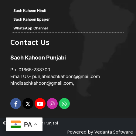
Sach Kahoon Hindi
Sach Kahoon Epaper
WhatsApp Channel
Contact Us
Sach Kahoon Punjabi
Ph. 01666-238700
Email Us-
punjabisachkahoon@gmail.com
hindisachkahoon@gmail.com
,
© 2026 -
Sach Kahoon Punjabi
PA
Powered by
Vedanta Software