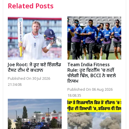
Related Posts
Joe Root: ਜੋ ਰੂਟ ਬਣੇ ਇੰਗਲੈਂਡ
Team India Fitness
ਟੈਸਟ ਟੀਮ ਦੇ ਕਪਤਾਨ
Rule: ਹੁਣ ਫਿਟਨੈੱਸ ’ਚ ਨਹੀਂ
ਚੱਲੇਗੀ ਢਿੱਲ, BCCI ਨੇ ਬਦਲੇ
Published On 30 Jul 2026
ਨਿਯਮ
21:34:08
Published On 06 Aug 2026
18:08:35