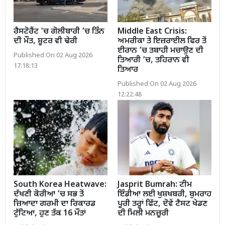
ਰੈਸਟੋਰੈਂਟ 'ਚ ਗੋਲੀਬਾਰੀ ’ਚ ਤਿੰਨ
Middle East Crisis:
ਦੀ ਮੌਤ, ਸ਼ੂਟਰ ਵੀ ਢੇਰੀ
ਅਮਰੀਕਾ ਤੇ ਇਜ਼ਰਾਈਲ ਫਿਰ ਤੋਂ
ਈਰਾਨ ’ਚ ਤਬਾਹੀ ਮਚਾਉਣ ਦੀ
Published On 02 Aug 2026
ਤਿਆਰੀ ’ਚ, ਤਹਿਰਾਨ ਵੀ
17:18:13
ਤਿਆਰ
Published On 02 Aug 2026
12:22:48
South Korea Heatwave:
Jasprit Bumrah: ਟੀਮ
ਦੱਖਣੀ ਕੋਰੀਆ ’ਚ ਸਭ ਤੋਂ
ਇੰਡੀਆ ਲਈ ਖੁਸ਼ਖਬਰੀ, ਬੁਮਰਾਹ
ਜ਼ਿਆਦਾ ਗਰਮੀ ਦਾ ਰਿਕਾਰਡ
ਪੂਰੀ ਤਰ੍ਹਾਂ ਫਿੱਟ, ਦੋਵੇਂ ਟੈਸਟ ਖੇਡਣ
ਟੁੱਟਿਆ, ਹੁਣ ਤੱਕ 16 ਮੌਤਾਂ
ਦੀ ਮਿਲੀ ਮਨਜ਼ੂਰੀ