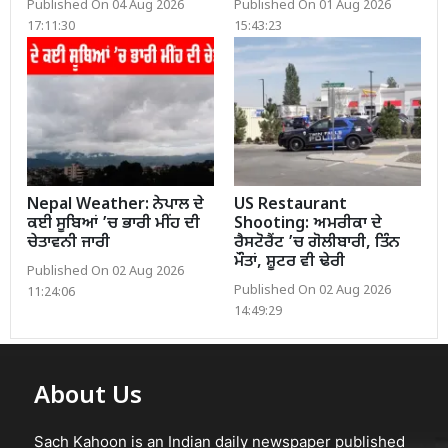
Published On 04 Aug 2026
Published On 01 Aug 2026
17:11:30
15:43:23
Nepal Weather: ਨੇਪਾਲ ਦੇ
US Restaurant
ਕਈ ਸੂਬਿਆਂ ’ਚ ਭਾਰੀ ਮੀਂਹ ਦੀ
Shooting: ਅਮਰੀਕਾ ਦੇ
ਚੇਤਾਵਨੀ ਜਾਰੀ
ਰੈਸਟੋਰੈਂਟ ’ਚ ਗੋਲੀਬਾਰੀ, ਤਿੰਨ
ਮੌਤਾਂ, ਸ਼ੂਟਰ ਵੀ ਢੇਰੀ
Published On 02 Aug 2026
Published On 02 Aug 2026
11:24:06
14:49:29
About Us
Sach Kahoon is an Indian daily newspaper published