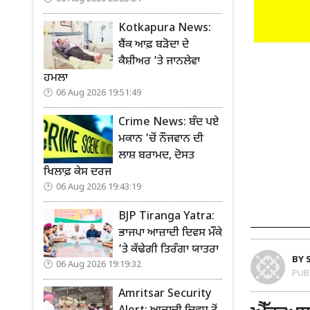
Kotkapura News:
ਬੈਂਕ ਆਫ਼ ਬੜੋਦਾ ਦੇ
ਕੈਸ਼ੀਅਰ ’ਤੇ ਜਾਨਲੇਵਾ
ਹਮਲਾ
06 Aug 2026 19:51:49
Crime News: ਬੰਦ ਪਏ
ਮਕਾਨ ’ਚੋਂ ਨੌਜਵਾਨ ਦੀ
ਲਾਸ਼ ਬਰਾਮਦ, ਦੋਸਤ
ਖਿਲਾਫ਼ ਕੇਸ ਦਰਜ
06 Aug 2026 19:43:19
BJP Tiranga Yatra:
ਭਾਜਪਾ ਆਜ਼ਾਦੀ ਦਿਵਸ ਮੌਕੇ
’ਤੇ ਕੱਢੇਗੀ ਤਿਰੰਗਾ ਯਾਤਰਾ
BY
06 Aug 2026 19:19:32
PUB
Amritsar Security