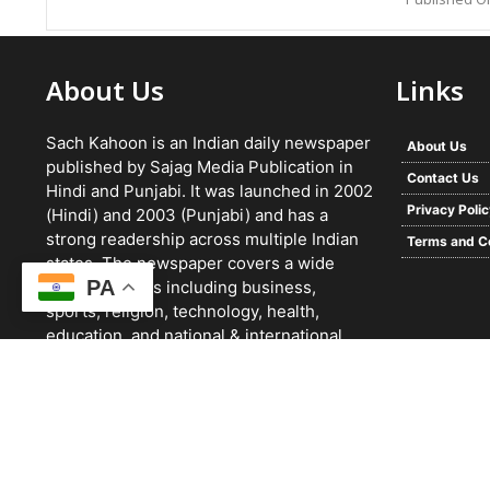
Published On
About Us
Links
Sach Kahoon is an Indian daily newspaper
About Us
published by Sajag Media Publication in
Contact Us
Hindi and Punjabi. It was launched in 2002
Privacy Poli
(Hindi) and 2003 (Punjabi) and has a
strong readership across multiple Indian
Terms and C
states. The newspaper covers a wide
PA
range of topics including business,
sports, religion, technology, health,
education, and national & international
news. It focuses on verified reporting and
unbiased journalism, with a team working
24/7 and a growing digital presence.
© 2026 -
Sach Kahoon Punjabi