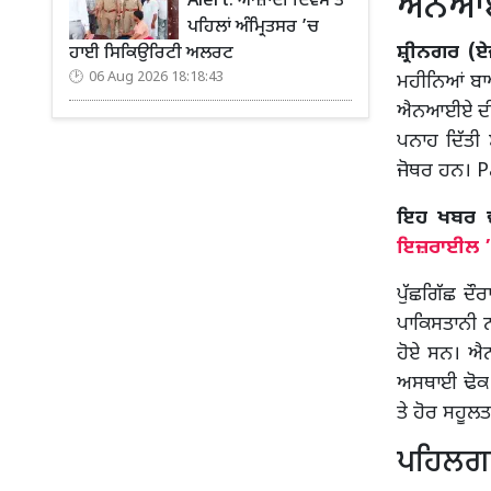
ਐੱਨਆਈਏ
Alert: ਆਜ਼ਾਦੀ ਦਿਵਸ ਤੋਂ
ਪਹਿਲਾਂ ਅੰਮ੍ਰਿਤਸਰ ’ਚ
ਸ਼੍ਰੀਨਗਰ (ਏ
ਹਾਈ ਸਿਕਿਉਰਿਟੀ ਅਲਰਟ
06 Aug 2026 18:18:43
ਮਹੀਨਿਆਂ ਬਾਅ
ਐਨਆਈਏ ਦੀ ਜਾ
ਪਨਾਹ ਦਿੱਤੀ
ਜੋਥਰ ਹਨ। 
ਇਹ ਖਬਰ ਵੀ 
ਇਜ਼ਰਾਈਲ ’ਤੇ
ਪੁੱਛਗਿੱਛ ਦੌ
ਪਾਕਿਸਤਾਨੀ 
ਹੋਏ ਸਨ। ਐਨ
ਅਸਥਾਈ ਢੋਕ (ਝੌ
ਤੇ ਹੋਰ ਸਹੂ
ਪਹਿਲਗਾ