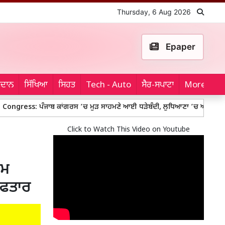
Thursday, 6 Aug 2026
Epaper
ਮੈਦਾਨ
ਸਿੱਖਿਆ
ਸਿਹਤ
Tech - Auto
ਸੈਰ-ਸਪਾਟਾ
More...
 ਪੰਜਾਬ ਕਾਂਗਰਸ ’ਚ ਮੁੜ ਸਾਹਮਣੇ ਆਈ ਧੜੇਬੰਦੀ, ਲੁਧਿਆਣਾ ’ਚ ਆਸ਼ੂ ਤੇ ਬੈਂਸ ਸਮਰਥਕ
Click to Watch This Video on Youtube
ਾਮ
ਿਫਤਾਰ