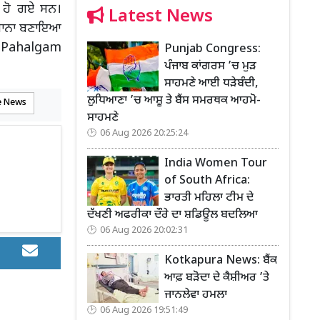
 ਹੋ ਗਏ ਸਨ।
Latest News
 ਨਿਸ਼ਾਨਾ ਬਣਾਇਆ
ੀ। Pahalgam
Punjab Congress:
ਪੰਜਾਬ ਕਾਂਗਰਸ ’ਚ ਮੁੜ
ਸਾਹਮਣੇ ਆਈ ਧੜੇਬੰਦੀ,
ਲੁਧਿਆਣਾ ’ਚ ਆਸ਼ੂ ਤੇ ਬੈਂਸ ਸਮਰਥਕ ਆਹਮੋ-
e News
ਸਾਹਮਣੇ
06 Aug 2026 20:25:24
India Women Tour
of South Africa:
ਭਾਰਤੀ ਮਹਿਲਾ ਟੀਮ ਦੇ
ਦੱਖਣੀ ਅਫਰੀਕਾ ਦੌਰੇ ਦਾ ਸ਼ਡਿਊਲ ਬਦਲਿਆ
06 Aug 2026 20:02:31
Kotkapura News: ਬੈਂਕ
ਆਫ਼ ਬੜੋਦਾ ਦੇ ਕੈਸ਼ੀਅਰ ’ਤੇ
ਜਾਨਲੇਵਾ ਹਮਲਾ
06 Aug 2026 19:51:49