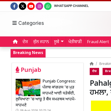
WHATSAPP CHANNEL
Categories
ਦੇਸ਼
ਕੁੱਲ ਜਹਾਨ
ਸੂਬੇ
ਖੇਤੀਬਾੜੀ
Fraud Alert
Breaking News
Breaki
Punjab
ਦੇਸ਼
Bre
Punjab Congress:
Pahal
ਪੰਜਾਬ ਕਾਂਗਰਸ ’ਚ ਮੁੜ
ਹਮਲਾ, 
ਸਾਹਮਣੇ ਆਈ ਧੜੇਬੰਦੀ,
ਲੁਧਿਆਣਾ ’ਚ ਆਸ਼ੂ ਤੇ ਬੈਂਸ ਸਮਰਥਕ ਆਹਮੋ-
ਸਾਹਮਣੇ
06 Aug 2026 20:25:24