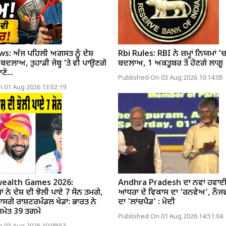
: ਅੱਜ ਪਹਿਲੀ ਅਗਸਤ ਨੂੰ ਦੇਸ਼
Rbi Rules: RBI ਨੇ ਜ਼ਮ੍ਹਾਂ ਨਿਯਮਾਂ ’
ੇ ਬਦਲਾਅ, ਤੁਹਾਡੀ ਜੇਬ੍ਹ ’ਤੇ ਵੀ ਪਾਉਣਗੇ
ਬਦਲਾਅ, 1 ਅਕਤੂਬਰ ਤੋਂ ਹੋਣਗੇ ਲਾਗੂ
ਣੋ...
Published On 03 Aug 2026 10:14:05
 01 Aug 2026 13:02:19
alth Games 2026:
Andhra Pradesh ਦਾ ਨਵਾਂ ਹਵਾਈ 
ੇ ਦੇਸ਼ ਦੀ ਝੋਲੀ ਪਾਏ 7 ਸੋਨ ਤਮਗੇ,
ਆਂਧਰਾ ਦੇ ਵਿਕਾਸ ਦਾ 'ਰਨਵੇਅ', ਨੌਜਵਾ
ਸਗੋ ਰਾਸ਼ਟਰਮੰਡਲ ਖੇਡਾਂ: ਭਾਰਤ ਨੇ
ਦਾ 'ਲਾਂਚਪੈਡ' : ਮੋਦੀ
 ਸਮੇਤ 39 ਤਗਮੇ
Published On 01 Aug 2026 14:51:04