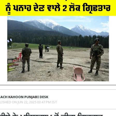
SACH KAHOON PUNJABI DESK
LISHED ON
JUN 22, 2025 03:47 PM IST