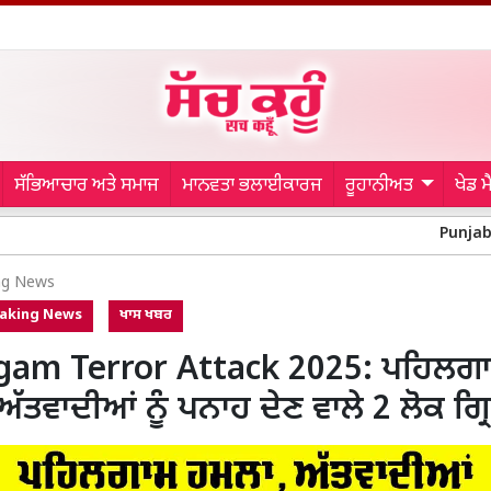
ਸੱਭਿਆਚਾਰ ਅਤੇ ਸਮਾਜ
ਮਾਨਵਤਾ ਭਲਾਈਕਾਰਜ
ਰੂਹਾਨੀਅਤ
ਖੇਡ 
Punjab Congress:
ng News
aking News
ਖਾਸ ਖਬਰ
gam Terror Attack 2025: ਪਹਿਲਗ
ਅੱਤਵਾਦੀਆਂ ਨੂੰ ਪਨਾਹ ਦੇਣ ਵਾਲੇ 2 ਲੋਕ ਗ੍ਰ