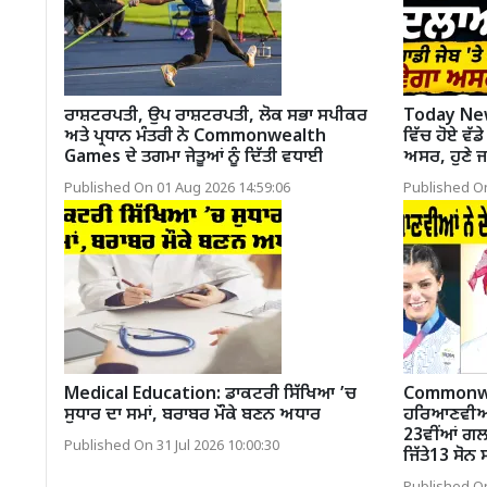
ਰਾਸ਼ਟਰਪਤੀ, ਉਪ ਰਾਸ਼ਟਰਪਤੀ, ਲੋਕ ਸਭਾ ਸਪੀਕਰ
Today News
ਅਤੇ ਪ੍ਰਧਾਨ ਮੰਤਰੀ ਨੇ Commonwealth
ਵਿੱਚ ਹੋਏ ਵੱਡ
Games ਦੇ ਤਗਮਾ ਜੇਤੂਆਂ ਨੂੰ ਦਿੱਤੀ ਵਧਾਈ
ਅਸਰ, ਹੁਣੇ ਜਾ
Published On 01 Aug 2026 14:59:06
Published On
Medical Education: ਡਾਕਟਰੀ ਸਿੱਖਿਆ ’ਚ
Commonwe
ਸੁਧਾਰ ਦਾ ਸਮਾਂ, ਬਰਾਬਰ ਮੌਕੇ ਬਣਨ ਅਧਾਰ
ਹਰਿਆਣਵੀਆਂ ਨ
23ਵੀਂਆਂ ਗਲਾ
Published On 31 Jul 2026 10:00:30
ਜਿੱਤੇ13 ਸੋਨ