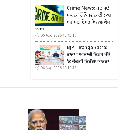
Crime News: ਬੰਦ ਪਏ
ਮਕਾਨ ’ਚੋਂ ਨੌਜਵਾਨ ਦੀ ਲਾਸ਼
ਬਰਾਮਦ, ਦੋਸਤ ਖਿਲਾਫ਼ ਕੇਸ
ਦਰਜ
06 Aug 2026 19:43:19
BJP Tiranga Yatra:
ਭਾਜਪਾ ਆਜ਼ਾਦੀ ਦਿਵਸ ਮੌਕੇ
’ਤੇ ਕੱਢੇਗੀ ਤਿਰੰਗਾ ਯਾਤਰਾ
06 Aug 2026 19:19:32