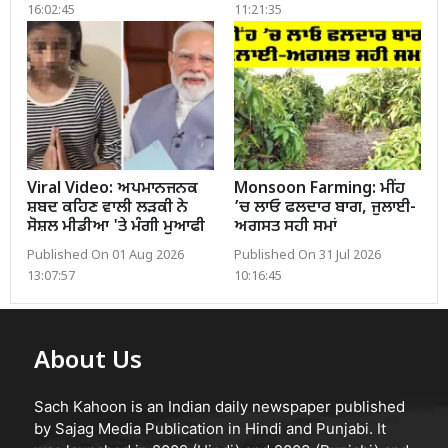
16:02:45
11:21:35
Viral Video: ਅਪਮਾਨਜਨਕ
Monsoon Farming: ਮੀਂਹ
ਸ਼ਬਦ ਕਹਿਣ ਵਾਲੀ ਲੜਕੀ ਨੇ
’ਚ ਲਾਓ ਫਲਦਾਰ ਬਾਗ, ਜੁਲਾਈ-
ਸੋਸ਼ਲ ਮੀਡੀਆ 'ਤੇ ਮੰਗੀ ਮੁਆਫੀ
ਅਗਸਤ ਸਹੀ ਸਮਾਂ
Published On 01 Aug 2026
Published On 31 Jul 2026
13:07:57
10:16:45
About Us
Sach Kahoon is an Indian daily newspaper published
by Sajag Media Publication in Hindi and Punjabi. It