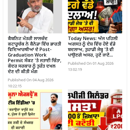
ਕੈਬਨਿਟ ਮੰਤਰੀ ਲਾਲਚੰਦ
Today News: ਅੱਜ ਪਹਿਲੀ
ਕਟਾਰੂਚੱਕ ਨੇ ਕੈਨੇਡਾ ਵਿੱਚ ਭਾਰਤੀ
ਅਗਸਤ ਨੂੰ ਦੇਸ਼ ਵਿੱਚ ਹੋਏ ਵੱਡੇ
ਵਿਦਿਆਰਥੀਆਂ ਦੇ Post-
ਬਦਲਾਅ, ਤੁਹਾਡੀ ਜੇਬ੍ਹ ’ਤੇ ਵੀ
Graduation Work
ਪਾਉਣਗੇ ਅਸਰ, ਹੁਣੇ ਜਾਣੋ...
Permit ਸੰਕਟ 'ਤੇ ਜਤਾਈ ਚਿੰਤਾ,
Published On 01 Aug 2026
ਕੇਂਦਰ ਸਰਕਾਰ ਨੂੰ ਤੁਰੰਤ ਦਖਲ
13:02:19
ਦੇਣ ਦੀ ਕੀਤੀ ਮੰਗ
Published On 04 Aug 2026
10:22:15