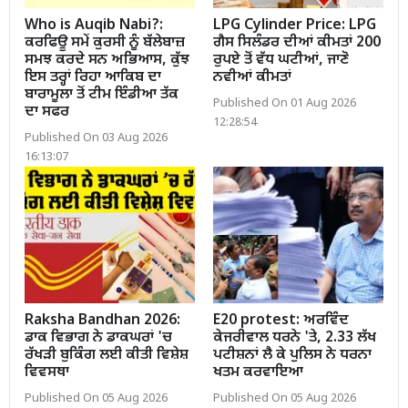
Who is Auqib Nabi?:
LPG Cylinder Price: LPG
ਕਰਫਿਊ ਸਮੇਂ ਕੁਰਸੀ ਨੂੰ ਬੱਲੇਬਾਜ਼
ਗੈਸ ਸਿਲੰਡਰ ਦੀਆਂ ਕੀਮਤਾਂ 200
ਸਮਝ ਕਰਦੇ ਸਨ ਅਭਿਆਸ, ਕੁੱਝ
ਰੁਪਏ ਤੋਂ ਵੱਧ ਘਟੀਆਂ, ਜਾਣੋ
ਇਸ ਤਰ੍ਹਾਂ ਰਿਹਾ ਆਕਿਬ ਦਾ
ਨਵੀਆਂ ਕੀਮਤਾਂ
ਬਾਰਾਮੂਲਾ ਤੋਂ ਟੀਮ ਇੰਡੀਆ ਤੱਕ
Published On 01 Aug 2026
ਦਾ ਸਫਰ
12:28:54
Published On 03 Aug 2026
16:13:07
Raksha Bandhan 2026:
E20 protest: ਅਰਵਿੰਦ
ਡਾਕ ਵਿਭਾਗ ਨੇ ਡਾਕਘਰਾਂ 'ਚ
ਕੇਜਰੀਵਾਲ ਧਰਨੇ 'ਤੇ, 2.33 ਲੱਖ
ਰੱਖੜੀ ਬੁਕਿੰਗ ਲਈ ਕੀਤੀ ਵਿਸ਼ੇਸ਼
ਪਟੀਸ਼ਨਾਂ ਲੈ ਕੇ ਪੁਲਿਸ ਨੇ ਧਰਨਾ
ਵਿਵਸਥਾ
ਖਤਮ ਕਰਵਾਇਆ
Published On 05 Aug 2026
Published On 05 Aug 2026