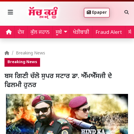
Epaper
ਦੇਸ਼
ਕੁੱਲ ਜਹਾਨ
ਸੂਬੇ
ਖੇਤੀਬਾੜੀ
Fraud Alert
ਸੱ
Breaking News
Breaking News
ਬਸ ਗਿਣੀ ਚੱਲੋ ਸੁਪਰ ਸਟਾਰ ਡਾ. ਐੱਮਐੱਸਜੀ ਦੇ
ਫਿਲਮੀ ਹੁਨਰ