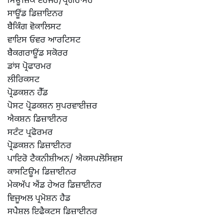
ਮਿਊਜ਼ਿਕ ਏਰੇਂਜਰ/ਪ੍ਰੋਗਰਾਮਰ
ਸਾਊਂਡ ਡਿਜ਼ਾਇਨਰ
ਬੈਕਿੰਗ ਵੋਕਾਲਿਸਟ
ਵਾਇਸ ਓਵਰ ਆਰਟਿਸਟ
ਬੈਕਗਰਾਊਂਡ ਸਕੋਰਰ
ਡਾਂਸ ਪ੍ਰੋਫਾਰਮਰ
ਲੀਰਿਕਸਟ
ਪ੍ਰੋਡਕਸ਼ਨ ਹੈੱਡ
ਪੋਸਟ ਪ੍ਰੋਡਕਸ਼ਨ ਸੁਪਰਵਾਈਜ਼ਰ
ਐਕਸ਼ਨ ਡਿਜ਼ਾਈਨਰ
ਸਟੰਟ ਪ੍ਰਫੋਰਮਰ
ਪ੍ਰੋਡਕਸ਼ਨ ਡਿਜ਼ਾਈਨਰ
ਪਾਇਰੋ ਟੈਕਨੀਸ਼ੀਅਨ/ ਐਕਸਪਲੋਸਿਵਸ
ਕਾਸਟਿਊਮ ਡਿਜ਼ਾਈਨਰ
ਮੇਕਅੱਪ ਐਂਡ ਹੇਅਰ ਡਿਜ਼ਾਈਨਰ
ਵਿਜੂਅਲ ਪ੍ਰਮੋਸ਼ਨ ਹੈਡ
ਸਪੈਸ਼ਲ ਇਫੈਕਟਸ ਡਿਜ਼ਾਈਨਰ