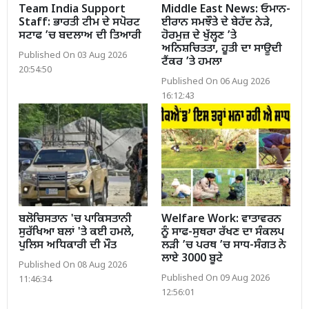
Team India Support
Middle East News: ਓਮਾਨ-
Staff: ਭਾਰਤੀ ਟੀਮ ਦੇ ਸਪੋਰਟ
ਈਰਾਨ ਸਮਝੌਤੇ ਦੇ ਬੇਹੱਦ ਨੇੜੇ,
ਸਟਾਫ ’ਚ ਬਦਲਾਅ ਦੀ ਤਿਆਰੀ
ਹੋਰਮੁਜ਼ ਦੇ ਖੁੱਲ੍ਹਣ ’ਤੇ
ਅਨਿਸ਼ਚਿਤਤਾ, ਹੂਤੀ ਦਾ ਸਾਊਦੀ
Published On 03 Aug 2026
ਟੈਂਕਰ ’ਤੇ ਹਮਲਾ
20:54:50
Published On 06 Aug 2026
16:12:43
ਬਲੋਚਿਸਤਾਨ 'ਚ ਪਾਕਿਸਤਾਨੀ
Welfare Work: ਵਾਤਾਵਰਨ
ਸੁਰੱਖਿਆ ਬਲਾਂ 'ਤੇ ਕਈ ਹਮਲੇ,
ਨੂੰ ਸਾਫ-ਸੁਥਰਾ ਰੱਖਣ ਦਾ ਸੰਕਲਪ
ਪੁਲਿਸ ਅਧਿਕਾਰੀ ਦੀ ਮੌਤ
ਲੜੀ ’ਚ ਪਰਥ ’ਚ ਸਾਧ-ਸੰਗਤ ਨੇ
ਲਾਏ 3000 ਬੂਟੇ
Published On 08 Aug 2026
Published On 09 Aug 2026
11:46:34
12:56:01