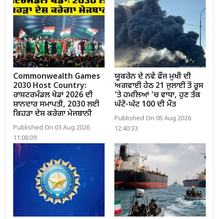
Commonwealth Games
ਯੂਕਰੇਨ ਦੇ ਨਵੇਂ ਫੌਜ ਮੁਖੀ ਦੀ
2030 Host Country:
ਅਗਵਾਈ ਹੇਠ 21 ਜੁਲਾਈ ਤੋਂ ਰੂਸ
ਰਾਸ਼ਟਰਮੰਡਲ ਖੇਡਾਂ 2026 ਦੀ
'ਤੇ ਹਮਲਿਆਂ 'ਚ ਵਾਧਾ, ਹੁਣ ਤੱਕ
ਸ਼ਾਨਦਾਰ ਸਮਾਪਤੀ, 2030 ਲਈ
ਘੱਟੋ-ਘੱਟ 100 ਦੀ ਮੌਤ
ਕਿਹੜਾ ਦੇਸ਼ ਕਰੇਗਾ ਮੇਜਬਾਨੀ
Published On 05 Aug 2026
Published On 03 Aug 2026
12:40:33
11:08:09