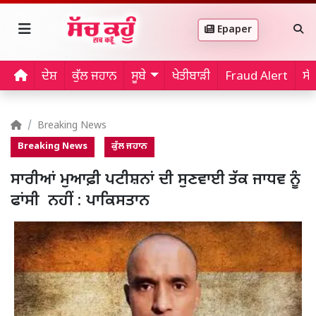
Epaper
ਦੇਸ਼
ਕੁੱਲ ਜਹਾਨ
ਸੂਬੇ
ਖੇਤੀਬਾੜੀ
Fraud Alert
ਸੱ
Breaking News
Breaking News
ਕੁੱਲ ਜਹਾਨ
ਸਾਰੀਆਂ ਮੁਆਫ਼ੀ ਪਟੀਸ਼ਨਾਂ ਦੀ ਸੁਣਵਾਈ ਤੱਕ ਜਾਧਵ ਨੂੰ
ਫਾਂਸੀ ਨਹੀਂ : ਪਾਕਿਸਤਾਨ