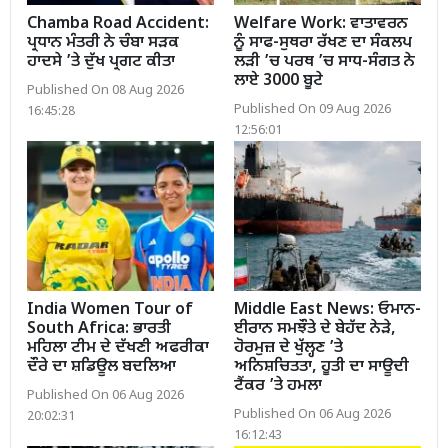
Chamba Road Accident:
Welfare Work: ਵਾਤਾਵਰਨ
ਪ੍ਰਧਾਨ ਮੰਤਰੀ ਨੇ ਚੰਬਾ ਸੜਕ
ਨੂੰ ਸਾਫ-ਸੁਥਰਾ ਰੱਖਣ ਦਾ ਸੰਕਲਪ
ਹਾਦਸੇ ’ਤੇ ਦੁੱਖ ਪ੍ਰਗਟ ਕੀਤਾ
ਲੜੀ ’ਚ ਪਰਥ ’ਚ ਸਾਧ-ਸੰਗਤ ਨੇ
ਲਾਏ 3000 ਬੂਟੇ
Published On 08 Aug 2026
Published On 09 Aug 2026
16:45:28
12:56:01
India Women Tour of
Middle East News: ਓਮਾਨ-
South Africa: ਭਾਰਤੀ
ਈਰਾਨ ਸਮਝੌਤੇ ਦੇ ਬੇਹੱਦ ਨੇੜੇ,
ਮਹਿਲਾ ਟੀਮ ਦੇ ਦੱਖਣੀ ਅਫਰੀਕਾ
ਹੋਰਮੁਜ਼ ਦੇ ਖੁੱਲ੍ਹਣ ’ਤੇ
ਦੌਰੇ ਦਾ ਸ਼ਡਿਊਲ ਬਦਲਿਆ
ਅਨਿਸ਼ਚਿਤਤਾ, ਹੂਤੀ ਦਾ ਸਾਊਦੀ
ਟੈਂਕਰ ’ਤੇ ਹਮਲਾ
Published On 06 Aug 2026
Published On 06 Aug 2026
20:02:31
16:12:43