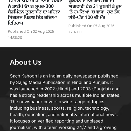
Tanvi Sharma: ਤਨਵੀ ਸ਼ਰਮਾ
ਯੂਕਰੇਨ ਦੇ ਨਵੇਂ ਫੌਜ ਮੁਖੀ ਦੀ
ਨੇ ਤਾਈਪੇ ਓਪਨ ਸੁਪਰ-300
ਅਗਵਾਈ ਹੇਠ 21 ਜੁਲਾਈ ਤੋਂ ਰੂਸ
ਬੈਡਮਿੰਟਨ ਟੂਰਨਾਮੈਂਟ ਦਾ ਮਹਿਲਾ
'ਤੇ ਹਮਲਿਆਂ 'ਚ ਵਾਧਾ, ਹੁਣ ਤੱਕ
ਸਿੰਗਲਜ਼ ਖਿਤਾਬ ਜਿੱਤ ਰਚਿਆ
ਘੱਟੋ-ਘੱਟ 100 ਦੀ ਮੌਤ
ਇਤਿਹਾਸ
Published On 05 Aug 2026
Published On 02 Aug 2026
12:40:33
14:38:20
About Us
Sach Kahoon is an Indian daily newspaper published
by Sajag Media Publication in Hindi and Punjabi. It
was launched in 2002 (Hindi) and 2003 (Punjabi) and
has a strong readership across multiple Indian states.
The newspaper covers a wide range of topics
including business, sports, religion, technology,
health, education, and national & international news.
It focuses on verified reporting and unbiased
journalism, with a team working 24/7 and a growing