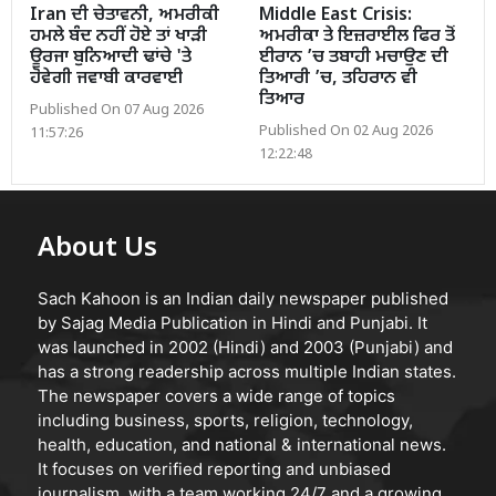
Iran ਦੀ ਚੇਤਾਵਨੀ, ਅਮਰੀਕੀ
Middle East Crisis:
ਹਮਲੇ ਬੰਦ ਨਹੀਂ ਹੋਏ ਤਾਂ ਖਾੜੀ
ਅਮਰੀਕਾ ਤੇ ਇਜ਼ਰਾਈਲ ਫਿਰ ਤੋਂ
ਊਰਜਾ ਬੁਨਿਆਦੀ ਢਾਂਚੇ 'ਤੇ
ਈਰਾਨ ’ਚ ਤਬਾਹੀ ਮਚਾਉਣ ਦੀ
ਹੋਵੇਗੀ ਜਵਾਬੀ ਕਾਰਵਾਈ
ਤਿਆਰੀ ’ਚ, ਤਹਿਰਾਨ ਵੀ
ਤਿਆਰ
Published On 07 Aug 2026
Published On 02 Aug 2026
11:57:26
12:22:48
About Us
Sach Kahoon is an Indian daily newspaper published
by Sajag Media Publication in Hindi and Punjabi. It
was launched in 2002 (Hindi) and 2003 (Punjabi) and
has a strong readership across multiple Indian states.
The newspaper covers a wide range of topics
including business, sports, religion, technology,
health, education, and national & international news.
It focuses on verified reporting and unbiased
journalism, with a team working 24/7 and a growing