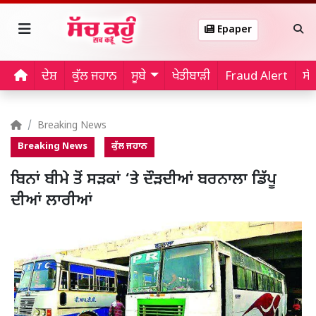
Epaper
ਦੇਸ਼
ਕੁੱਲ ਜਹਾਨ
ਸੂਬੇ
ਖੇਤੀਬਾੜੀ
Fraud Alert
ਸੱ
Breaking News
Breaking News
ਕੁੱਲ ਜਹਾਨ
ਬਿਨਾਂ ਬੀਮੇ ਤੋਂ ਸੜਕਾਂ ‘ਤੇ ਦੌੜਦੀਆਂ ਬਰਨਾਲਾ ਡਿੱਪੂ
ਦੀਆਂ ਲਾਰੀਆਂ