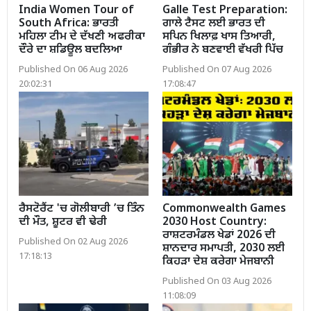
India Women Tour of
Galle Test Preparation:
South Africa: ਭਾਰਤੀ
ਗਾਲੇ ਟੈਸਟ ਲਈ ਭਾਰਤ ਦੀ
ਮਹਿਲਾ ਟੀਮ ਦੇ ਦੱਖਣੀ ਅਫਰੀਕਾ
ਸਪਿਨ ਖਿਲਾਫ਼ ਖਾਸ ਤਿਆਰੀ,
ਦੌਰੇ ਦਾ ਸ਼ਡਿਊਲ ਬਦਲਿਆ
ਗੰਭੀਰ ਨੇ ਬਣਵਾਈ ਵੱਖਰੀ ਪਿੱਚ
Published On 06 Aug 2026
Published On 07 Aug 2026
20:02:31
17:08:47
ਰੈਸਟੋਰੈਂਟ 'ਚ ਗੋਲੀਬਾਰੀ ’ਚ ਤਿੰਨ
Commonwealth Games
ਦੀ ਮੌਤ, ਸ਼ੂਟਰ ਵੀ ਢੇਰੀ
2030 Host Country:
ਰਾਸ਼ਟਰਮੰਡਲ ਖੇਡਾਂ 2026 ਦੀ
Published On 02 Aug 2026
ਸ਼ਾਨਦਾਰ ਸਮਾਪਤੀ, 2030 ਲਈ
17:18:13
ਕਿਹੜਾ ਦੇਸ਼ ਕਰੇਗਾ ਮੇਜਬਾਨੀ
Published On 03 Aug 2026
11:08:09