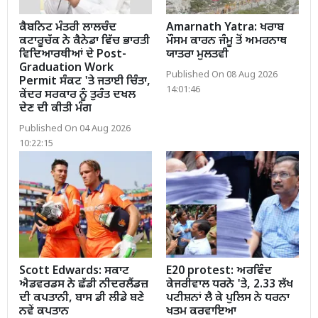
ਕੈਬਨਿਟ ਮੰਤਰੀ ਲਾਲਚੰਦ
Amarnath Yatra: ਖਰਾਬ
ਕਟਾਰੂਚੱਕ ਨੇ ਕੈਨੇਡਾ ਵਿੱਚ ਭਾਰਤੀ
ਮੌਸਮ ਕਾਰਨ ਜੰਮੂ ਤੋਂ ਅਮਰਨਾਥ
ਵਿਦਿਆਰਥੀਆਂ ਦੇ Post-
ਯਾਤਰਾ ਮੁਲਤਵੀ
Graduation Work
Published On 08 Aug 2026
Permit ਸੰਕਟ 'ਤੇ ਜਤਾਈ ਚਿੰਤਾ,
14:01:46
ਕੇਂਦਰ ਸਰਕਾਰ ਨੂੰ ਤੁਰੰਤ ਦਖਲ
ਦੇਣ ਦੀ ਕੀਤੀ ਮੰਗ
Published On 04 Aug 2026
10:22:15
Scott Edwards: ਸਕਾਟ
E20 protest: ਅਰਵਿੰਦ
ਐਡਵਰਡਸ ਨੇ ਛੱਡੀ ਨੀਦਰਲੈਂਡਜ਼
ਕੇਜਰੀਵਾਲ ਧਰਨੇ 'ਤੇ, 2.33 ਲੱਖ
ਦੀ ਕਪਤਾਨੀ, ਬਾਸ ਡੀ ਲੀਡੇ ਬਣੇ
ਪਟੀਸ਼ਨਾਂ ਲੈ ਕੇ ਪੁਲਿਸ ਨੇ ਧਰਨਾ
ਨਵੇਂ ਕਪਤਾਨ
ਖਤਮ ਕਰਵਾਇਆ