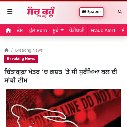
Epaper
ਦੇਸ਼
ਕੁੱਲ ਜਹਾਨ
ਸੂਬੇ
ਖੇਤੀਬਾੜੀ
Fraud Alert
ਸੱ
Breaking News
Breaking News
ਚਿੰਤਾਗੁਫ਼ਾ ਖੇਤਰ ‘ਚ ਗਸ਼ਤ ‘ਤੇ ਸੀ ਸੁਰੱਖਿਆ ਬਲ ਦੀ
ਸਾਂਝੀ ਟੀਮ