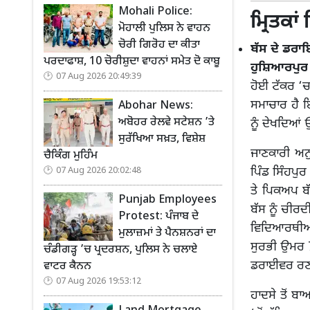
Mohali Police:
ਮ੍ਰਿਤਕਾ
ਮੋਹਾਲੀ ਪੁਲਿਸ ਨੇ ਵਾਹਨ
ਚੋਰੀ ਗਿਰੋਹ ਦਾ ਕੀਤਾ
ਬੱਸ ਦੇ ਡਰਾ
ਪਰਦਾਫਾਸ਼, 10 ਚੋਰੀਸ਼ੁਦਾ ਵਾਹਨਾਂ ਸਮੇਤ ਦੋ ਕਾਬੂ
ਹੁਸ਼ਿਆਰਪੁਰ
07 Aug 2026 20:49:39
ਹੋਈ ਟੱਕਰ ‘ਚ
ਸਮਾਚਾਰ ਹੈ ਇ
Abohar News:
ਅਬੋਹਰ ਰੇਲਵੇ ਸਟੇਸ਼ਨ ’ਤੇ
ਨੂੰ ਦੇਖਦਿਆਂ 
ਸੁਰੱਖਿਆ ਸਖ਼ਤ, ਵਿਸ਼ੇਸ਼
ਜਾਣਕਾਰੀ ਅਨੁ
ਚੈਕਿੰਗ ਮੁਹਿੰਮ
ਪਿੰਡ ਸਿੰਹਪੁ
07 Aug 2026 20:02:48
ਤੇ ਪਿਕਅਪ ਬ
Punjab Employees
ਬੱਸ ਨੂੰ ਚੀਰ
Protest: ਪੰਜਾਬ ਦੇ
ਵਿਦਿਆਰਥੀਆਂ 
ਮੁਲਾਜ਼ਮਾਂ ਤੇ ਪੈਨਸ਼ਨਰਾਂ ਦਾ
ਸੁਰਭੀ ਉਮਰ 7
ਚੰਡੀਗੜ੍ਹ ’ਚ ਪ੍ਰਦਰਸ਼ਨ, ਪੁਲਿਸ ਨੇ ਚਲਾਏ
ਡਰਾਈਵਰ ਰਣਜੀ
ਵਾਟਰ ਕੈਨਨ
07 Aug 2026 19:53:12
ਹਾਦਸੇ ਤੋਂ ਬਾ