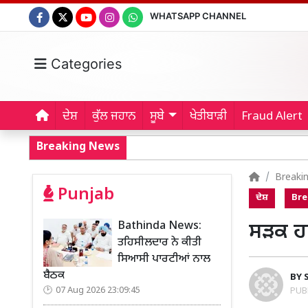
WHATSAPP CHANNEL
Categories
ਦੇਸ਼
ਕੁੱਲ ਜਹਾਨ
ਸੂਬੇ
ਖੇਤੀਬਾੜੀ
Fraud Alert
Breaking News
Breaki
Punjab
ਦੇਸ਼
Bre
Bathinda News:
ਸੜਕ ਹਾ
ਤਹਿਸੀਲਦਾਰ ਨੇ ਕੀਤੀ
ਸਿਆਸੀ ਪਾਰਟੀਆਂ ਨਾਲ
ਬੈਠਕ
BY
07 Aug 2026 23:09:45
PUB