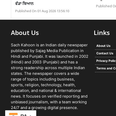
ਵੱਡਾ ਬਿਆਨ
Published On
Published On 01 Aug 2026 13:56:10
About Us
Links
Sach Kahoon is an Indian daily newspaper
About Us
published by Sajag Media Publication in
Contact Us
Hindi and Punjabi. It was launched in 2002
Privacy Poli
(Hindi) and 2003 (Punjabi) and has a
strong readership across multiple Indian
Terms and C
states. The newspaper covers a wide
range of topics including business,
sports, religion, technology, health,
education, and national & international
news. It focuses on verified reporting and
unbiased journalism, with a team working
24/7 and a growing digital presence.