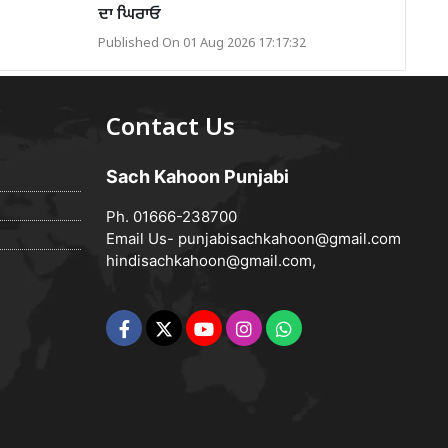
ਦਾ ਘਿਰਾਓ
Published On 01 Aug 2026 17:17:32
Contact Us
Sach Kahoon Punjabi
Ph. 01666-238700
Email Us-
punjabisachkahoon@gmail.com
hindisachkahoon@gmail.com
,