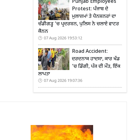
Punjab Employees
Protest: ਪੰਜਾਬ ਦੇ
ਮੁਲਾਜ਼ਮਾਂ ਤੇ ਪੈਨਸ਼ਨਰਾਂ ਦਾ
ਚੰਡੀਗੜ੍ਹ ’ਚ ਪ੍ਰਦਰਸ਼ਨ, ਪੁਲਿਸ ਨੇ ਚਲਾਏ ਵਾਟਰ
ਕੈਨਨ
07 Aug 2026 19:53:12
Road Accident:
ਦਰਦਨਾਕ ਹਾਦਸਾ, ਕਾਰ ਖੱਡ
’ਚ ਡਿੱਗੀ, ਪੰਜ ਦੀ ਮੌਤ, ਇੱਕ
ਲਾਪਤਾ
07 Aug 2026 19:07:36