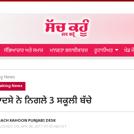
ਸੱਭਿਆਚਾਰ ਅਤੇ ਸਮਾਜ
ਮਾਨਵਤਾ ਭਲਾਈਕਾਰਜ
ਰੂਹਾਨੀਅਤ
ਖੇਡ 
Bathi
ng News
aking News
ਦਸੇ ਨੇ ਨਿਗਲੇ 3 ਸਕੂਲੀ ਬੱਚੇ
SACH KAHOON PUNJABI DESK
LISHED ON
APR 08, 2017 07:45 AM IST