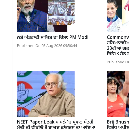
ਨਸ਼ੇ ਅੱਤਵਾਦੀ ਸਾਜ਼ਿਸ਼ ਦਾ ਹਿੱਸਾ: PM Modi
Commonwe
ਹਰਿਆਣਵੀਆਂ ਨ
Published On 03 Aug 2026 09:50:44
23ਵੀਂਆਂ ਗਲਾ
ਜਿੱਤੇ13 ਸੋਨ
Published On
NEET Paper Leak ਮਾਮਲੇ 'ਚ ਪ੍ਰਧਾਨ ਮੰਤਰੀ
Brij Bhusha
ਮੋਦੀ ਦੀ ਵੀਡੀਓ ਤੋਂ ਬਾਅਦ ਕਾਂਗਰਸ ਦਾ ਆਇਆ
ਵਿਰੁੱਧ ਅਪ