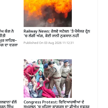
ਘ ਕੰਗ ਨੇ
Railway News: ਰੇਲਵੇ ਸਟੇਸ਼ਨ 'ਤੇ ਪੈਸੇਂਜਰ ਟ੍ਰੇਨ
ਕੀਤੀ
'ਚ ਲੱਗੀ ਅੱਗ, ਕੋਈ ਜਾਨੀ ਨੁਕਸਾਨ ਨਹੀਂ
ਦਪੁਰ ਸਾਹਿਬ–
Published On 03 Aug 2026 11:12:31
ਾਰਗ ਦਾ ਦਰਜਾ
ਲਵਾਨਾਂ ਵੱਲੋਂ
Congress Protest: ਵਿਦਿਆਰਥੀਆਂ ਦੇ
ਣ ਸ਼ਰਨ ਸਿੰਘ
ਸਮਰਥਨ ’ਚ ਮਹਿਲਾ ਕਾਂਗਰਸ ਦਾ ਡੀਐਮ ਦਫਤਰ