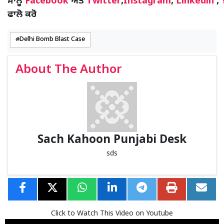
ਸਾਨੂੰ
Facebook
ਅਤੇ
Twitter
,
Instagram
,
Linkedin
,
ਫਾਲੋ ਕਰੋ
Delhi Bomb Blast Case
About The Author
Sach Kahoon Punjabi Desk
sds
Click to Watch This Video on Youtube