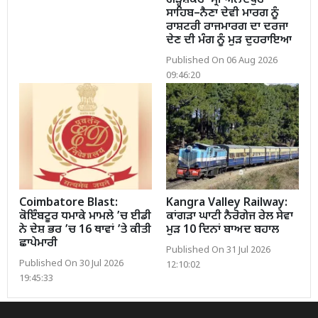
ਗੜ੍ਹਸ਼ੰਕਰ–ਸ੍ਰੀ ਅਨੰਦਪੁਰ
ਸਾਹਿਬ–ਨੈਣਾ ਦੇਵੀ ਮਾਰਗ ਨੂੰ
ਰਾਸ਼ਟਰੀ ਰਾਜਮਾਰਗ ਦਾ ਦਰਜਾ
ਦੇਣ ਦੀ ਮੰਗ ਨੂੰ ਮੁੜ ਦੁਹਰਾਇਆ
Published On 06 Aug 2026
09:46:20
Coimbatore Blast:
Kangra Valley Railway:
ਕੋਇੰਬਟੂਰ ਧਮਾਕੇ ਮਾਮਲੇ ’ਚ ਈਡੀ
ਕਾਂਗੜਾ ਘਾਟੀ ਨੈਰੋਗੇਜ ਰੇਲ ਸੇਵਾ
ਨੇ ਦੇਸ਼ ਭਰ ’ਚ 16 ਥਾਵਾਂ ’ਤੇ ਕੀਤੀ
ਮੁੜ 10 ਦਿਨਾਂ ਬਾਅਦ ਬਹਾਲ
ਛਾਪੇਮਾਰੀ
Published On 31 Jul 2026
Published On 30 Jul 2026
12:10:02
19:45:33