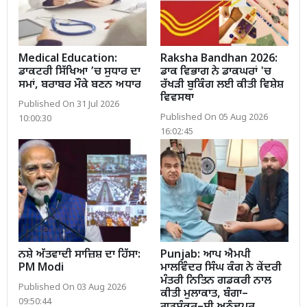
Medical Education:
Raksha Bandhan 2026:
ਡਾਕਟਰੀ ਸਿੱਖਿਆ ’ਚ ਸੁਧਾਰ ਦਾ
ਡਾਕ ਵਿਭਾਗ ਨੇ ਡਾਕਘਰਾਂ 'ਚ
ਸਮਾਂ, ਬਰਾਬਰ ਮੌਕੇ ਬਣਨ ਅਧਾਰ
ਰੱਖੜੀ ਬੁਕਿੰਗ ਲਈ ਕੀਤੀ ਵਿਸ਼ੇਸ਼
ਵਿਵਸਥਾ
Published On 31 Jul 2026
Published On 05 Aug 2026
10:00:30
16:02:45
ਨਸ਼ੇ ਅੱਤਵਾਦੀ ਸਾਜ਼ਿਸ਼ ਦਾ ਹਿੱਸਾ:
Punjab: ਆਪ ਐਮਪੀ
PM Modi
ਮਾਲਵਿੰਦਰ ਸਿੰਘ ਕੰਗ ਨੇ ਕੇਂਦਰੀ
ਮੰਤਰੀ ਨਿਤਿਨ ਗਡਕਰੀ ਨਾਲ
Published On 03 Aug 2026
ਕੀਤੀ ਮੁਲਾਕਾਤ, ਬੰਗਾ–
09:50:44