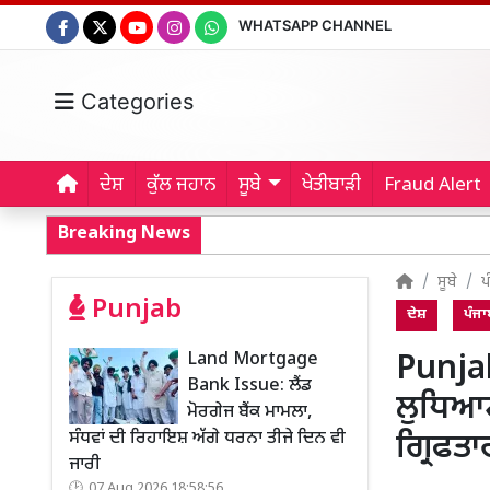
WHATSAPP CHANNEL
Categories
ਦੇਸ਼
ਕੁੱਲ ਜਹਾਨ
ਸੂਬੇ
ਖੇਤੀਬਾੜੀ
Fraud Alert
Breaking News
ਸੂਬੇ
ਪ
Punjab
ਦੇਸ਼
ਪੰਜਾ
Land Mortgage
Punja
Bank Issue: ਲੈਂਡ
ਲੁਧਿਆਣ
ਮੋਰਗੇਜ ਬੈਂਕ ਮਾਮਲਾ,
ਸੰਧਵਾਂ ਦੀ ਰਿਹਾਇਸ਼ ਅੱਗੇ ਧਰਨਾ ਤੀਜੇ ਦਿਨ ਵੀ
ਗ੍ਰਿਫਤਾ
ਜਾਰੀ
07 Aug 2026 18:58:56