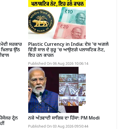
ਮੋਦੀ ਸਰਕਾਰ
Plastic Currency in India: ਦੇਸ਼ ’ਚ ਅਗਲੇ
਼ਿਲਾਫ਼ ਉੱਠ
ਵਿੱਤੀ ਸਾਲ ਦੇ ਸ਼ੁਰੂ ’ਚ ਆਉਣਗੇ ਪਲਾਸਟਿਕ ਨੋਟ,
ਰੀਵਾਲ
ਇਹ ਹਨ ਕਾਰਨ
Published On 06 Aug 2026 10:06:14
ੇਂਜਰ ਟ੍ਰੇਨ
ਨਸ਼ੇ ਅੱਤਵਾਦੀ ਸਾਜ਼ਿਸ਼ ਦਾ ਹਿੱਸਾ: PM Modi
ਹੀਂ
Published On 03 Aug 2026 09:50:44