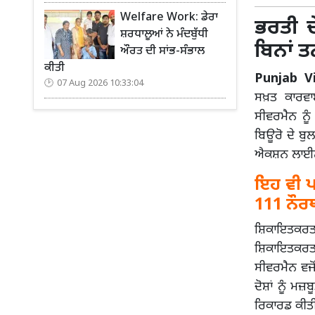
Welfare Work: ਡੇਰਾ
ਭਰਤੀ ਦੇ
ਸ਼ਰਧਾਲੂਆਂ ਨੇ ਮੰਦਬੁੱਧੀ
ਬਿਨਾਂ 
ਔਰਤ ਦੀ ਸਾਂਭ-ਸੰਭਾਲ
ਕੀਤੀ
Punjab Vi
07 Aug 2026 10:33:04
ਸਖ਼ਤ ਕਾਰਵਾ
ਸੀਵਰਮੈਨ ਨੂੰ
ਬਿਊਰੋ ਦੇ ਬੁ
ਐਕਸ਼ਨ ਲਾਈਨ 
ਇਹ ਵੀ ਪੜ
111 ਨੌਰਥ
ਸ਼ਿਕਾਇਤਕਰਤਾ 
ਸ਼ਿਕਾਇਤਕਰਤਾ
ਸੀਵਰਮੈਨ ਵਜੋ
ਦੋਸ਼ਾਂ ਨੂੰ ਮ
ਰਿਕਾਰਡ ਕੀਤੀ