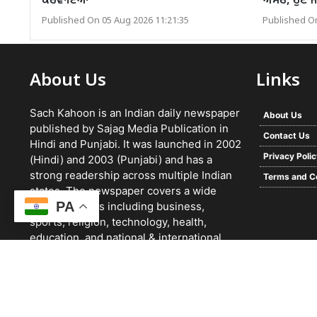
ਕਰਵਾਇਆ
ਅਸਰ, ਹੁਣੇ ਜਾ
Published On 05 Aug 2026 11:21:35
Published On
About Us
Links
Sach Kahoon is an Indian daily newspaper
About Us
published by Sajag Media Publication in
Contact Us
Hindi and Punjabi. It was launched in 2002
Privacy Poli
(Hindi) and 2003 (Punjabi) and has a
strong readership across multiple Indian
Terms and C
states. The newspaper covers a wide
PA
range of topics including business,
sports, religion, technology, health,
education, and national & international
news. It focuses on verified reporting and
unbiased journalism, with a team working
24/7 and a growing digital presence.