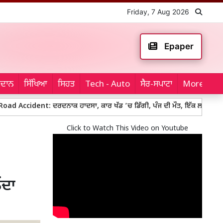
Friday, 7 Aug 2026
Epaper
ਮੈਦਾਨ
ਸਿੱਖਿਆ
ਸਿਹਤ
Tech - Auto
ਸੈਰ-ਸਪਾਟਾ
More...
nt: ਦਰਦਨਾਕ ਹਾਦਸਾ, ਕਾਰ ਖੱਡ ’ਚ ਡਿੱਗੀ, ਪੰਜ ਦੀ ਮੌਤ, ਇੱਕ ਲਾਪਤਾ
Land M
Click to Watch This Video on Youtube
ਂਦਾ