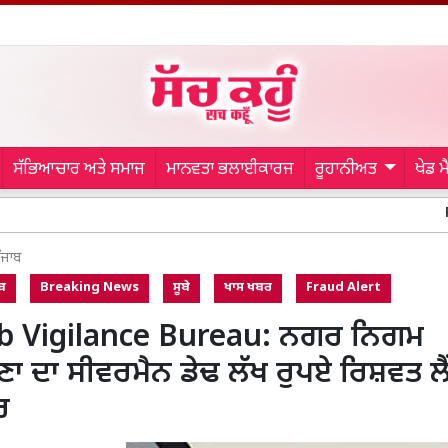
ਸੱਭਿਆਚਾਰ ਅਤੇ ਸਮਾਜ
ਮਾਨਵਤਾ ਭਲਾਈਕਾਰਜ
ਰੂਹਾਨੀਅਤ
ਖੇਡ 
Road Accide
ੰਜਾਬ
ਬ
Breaking News
ਸੂਬੇ
ਖਾਸ ਖਬਰ
Fraud Alert
b Vigilance Bureau: ਨਗਰ ਨਿਗਮ
ਾ ਦਾ ਸੀਵਰਮੈਨ ਡੇਢ ਲੱਖ ਰੁਪਏ ਰਿਸ਼ਵਤ ਲੈ
ਰ