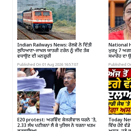
Indian Railways News: ਰੇਲਵੇ ਨੇ ਦਿੱਤੀ
National 
ਲੁਧਿਆਣਾ-ਜਾਖਲ ਯਾਤਰੀ ਟਰੇਨ ਨੂੰ ਜੀਂਦ ਤੱਕ
ਮੁਰਮੂ 7 ਅਗਸ
ਵਧਾਉਣ ਦੀ ਮਨਜ਼ੂਰੀ
ਸਮਾਰੋਹ ਦਾ
Published On 01 Aug 2026 16:57:07
Published On
E20 protest: ਅਰਵਿੰਦ ਕੇਜਰੀਵਾਲ ਧਰਨੇ 'ਤੇ,
Today News
2.33 ਲੱਖ ਪਟੀਸ਼ਨਾਂ ਲੈ ਕੇ ਪੁਲਿਸ ਨੇ ਧਰਨਾ ਖਤਮ
ਵਿੱਚ ਹੋਏ ਵੱਡ