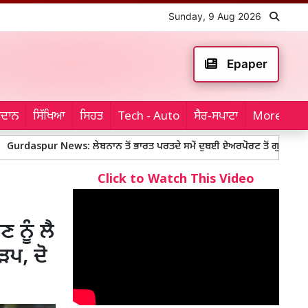
Sunday, 9 Aug 2026
Epaper
ਮੈਦਾਨ
ਸਿੱਖਿਆ
ਸਿਹਤ
Tech - Auto
ਸੈਰ-ਸਪਾਟਾ
More...
 News: ਲੇਬਨਾਨ ਤੋਂ ਭਾਰਤ ਪਰਤਦੇ ਸਮੇਂ ਦੁਬਈ ਏਅਰਪੋਰਟ ਤੋਂ ਗੁਰਦਾਸਪੁਰ ਦਾ ਨੌਜਵਾ
Click to Watch This Video
ਨੂੰ ਲੈ
ੜਪ, ਦੋ