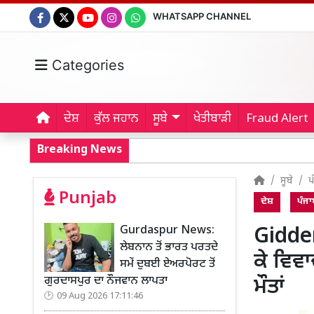
WHATSAPP CHANNEL
Categories
ਦੇਸ਼
ਕੁੱਲ ਜਹਾਨ
ਸੂਬੇ
ਖੇਤੀਬਾੜੀ
Fraud Alert
Breaking News
ਸੂਬੇ
ਪ
Punjab
ਦੇਸ਼
ਪੰਜਾ
Gurdaspur News:
Gidde
ਲੇਬਨਾਨ ਤੋਂ ਭਾਰਤ ਪਰਤਦੇ
ਕੇ ਵਿਵ
ਸਮੇਂ ਦੁਬਈ ਏਅਰਪੋਰਟ ਤੋਂ
ਗੁਰਦਾਸਪੁਰ ਦਾ ਨੌਜਵਾਨ ਲਾਪਤਾ
ਮੌਤਾਂ
09 Aug 2026 17:11:46