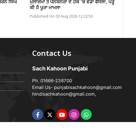
ਣ ਸ਼ਰਨ ਸਿੰਘ
ਮੁਲਾਜ਼ਮਾਂ ਤੇ ਪੈਨਸ਼ਨਰਾਂ ਦੇ ਹੱਕ ’ਚ ਵੱਡਾ ਫੈਸਲਾ, ਪੜ੍ਹੋ
ਕੀ ਹੈ ਪੂਰਾ ਮਾਮਲਾ
Published On 03 Aug 2026 12:22:50
Contact Us
Sach Kahoon Punjabi
Ph. 01666-238700
Email Us-
punjabisachkahoon@gmail.com
hindisachkahoon@gmail.com
,