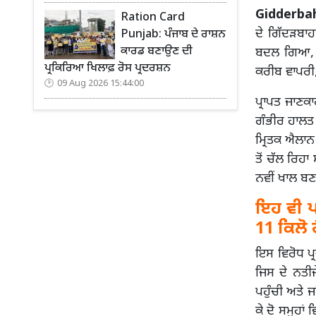
Gidderbah
Ration Card
ਦੇ ਗਿੱਦੜਬਾਹ
Punjab: ਪੰਜਾਬ ਦੇ ਰਾਸ਼ਨ
ਕਾਰਡ ਬਣਾਉਣ ਦੀ
ਬਦਲ ਗਿਆ, ਜ
ਪ੍ਰਕਿਰਿਆ ਖਿਲਾਫ਼ ਰੋਸ ਪ੍ਰਦਰਸ਼ਨ
ਕਰੀਬ ਵਾਪਰੀ
09 Aug 2026 15:44:00
ਪ੍ਰਾਪਤ ਜਾਣਕਾ
ਗੰਭੀਰ ਹਾਲਤ 
ਮ੍ਰਿਤਕ ਐਲਾਨ 
ਤੋਂ ਚੱਲ ਰਿਹਾ
ਨਵੀਂ ਖਾਲ ਬਣ
ਇਹ ਵੀ ਪੜ
11 ਕਿਲੋ ਹ
ਇਸ ਵਿਰੋਧ ਪ
ਜਿਸ ਦੇ ਨਤੀਜ
ਪਹੁੰਚੀ ਅਤੇ ਜ
ਕੇ ਦੋ ਸਮੂਹਾਂ