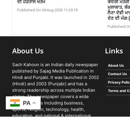
ਦੀ ਹੜਤਾਲ ਖਤਮ
ਕੇਂਦਰੀ ਮੰਤ
ਮੁਲਾਕਾਤ, ਬੰ
Published On 04 Aug 2026 11:29:19
ਨੈਣਾ ਦੇਵੀ ਮ
ਦੇਣ ਦੀ ਮੰਗ 
Published On
About Us
Links
Sach Kahoon is an Indian daily newspaper
About Us
published by Sajag Media Publication in
Contact Us
Hindi and Punjabi. It was launched in 2002
Privacy Poli
(Hindi) and 2003 (Punjabi) and has a
strong readership across multiple Indian
Terms and C
states. The newspaper covers a wide
PA
range of topics including business,
sports, religion, technology, health,
education, and national & international
news. It focuses on verified reporting and
unbiased journalism, with a team working