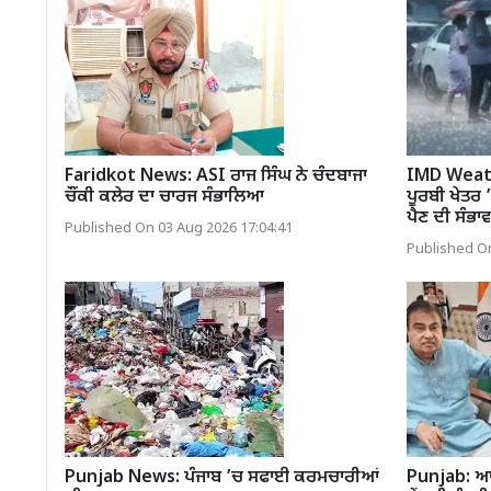
Faridkot News: ASI ਰਾਜ ਸਿੰਘ ਨੇ ਚੰਦਬਾਜਾ
IMD Weathe
ਚੌਂਕੀ ਕਲੇਰ ਦਾ ਚਾਰਜ ਸੰਭਾਲਿਆ
ਪੂਰਬੀ ਖੇਤਰ 
ਪੈਣ ਦੀ ਸੰਭਾ
Published On 03 Aug 2026 17:04:41
Published On
Punjab News: ਪੰਜਾਬ ’ਚ ਸਫਾਈ ਕਰਮਚਾਰੀਆਂ
Punjab: ਆਪ