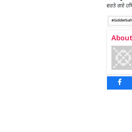
ਵਰਤੇ ਗਏ ਹਥਿ
Gidderbah
About