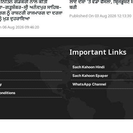
ਰੀ ਨਿਤਿਨ ਗਡਕਰੀ ਨਾਲ ਕੀਤੀ
ਲਾਏ ਦੋਸ਼ਾਂ ’ਤੇ ਵੱਡਾ ਫੈਸਲਾ, ਬ੍ਰਿਜਭੂਸ਼
ਗਾ–ਗੜ੍ਹਸ਼ੰਕਰ–ਸ੍ਰੀ ਅਨੰਦਪੁਰ ਸਾਹਿਬ–
ਬਰੀ
ਾਰਗ ਨੂੰ ਰਾਸ਼ਟਰੀ ਰਾਜਮਾਰਗ ਦਾ ਦਰਜਾ
Published On 03 Aug 2026 12:13:30
ਨੂੰ ਮੁੜ ਦੁਹਰਾਇਆ
 06 Aug 2026 09:46:20
Important Links
Sach Kahoon Hindi
Sach Kahoon Epaper
cy
WhatsApp Channel
onditions