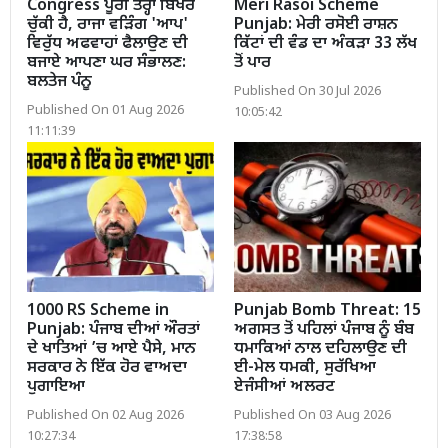
Congress ਪੂਰੀ ਤਰ੍ਹਾਂ ਬਿਖਰ
Meri Rasoi Scheme
ਚੁੱਕੀ ਹੈ, ਰਾਜਾ ਵੜਿੰਗ 'ਆਪ'
Punjab: ਮੇਰੀ ਰਸੋਈ ਰਾਸ਼ਨ
ਵਿਰੁੱਧ ਅਫਵਾਹਾਂ ਫੈਲਾਉਣ ਦੀ
ਕਿੱਟਾਂ ਦੀ ਵੰਡ ਦਾ ਅੰਕੜਾ 33 ਲੱਖ
ਬਜਾਏ ਆਪਣਾ ਘਰ ਸੰਭਾਲਣ:
ਤੋਂ ਪਾਰ
ਬਲਤੇਜ ਪੰਨੂ
Published On 30 Jul 2026
Published On 01 Aug 2026
10:05:42
11:11:39
1000 RS Scheme in
Punjab Bomb Threat: 15
Punjab: ਪੰਜਾਬ ਦੀਆਂ ਔਰਤਾਂ
ਅਗਸਤ ਤੋਂ ਪਹਿਲਾਂ ਪੰਜਾਬ ਨੂੰ ਬੰਬ
ਦੇ ਖਾਤਿਆਂ ’ਚ ਆਏ ਪੈਸੇ, ਮਾਨ
ਧਮਾਕਿਆਂ ਨਾਲ ਦਹਿਲਾਉਣ ਦੀ
ਸਰਕਾਰ ਨੇ ਇੱਕ ਹੋਰ ਵਾਅਦਾ
ਈ-ਮੇਲ ਧਮਕੀ, ਸੁਰੱਖਿਆ
ਪੁਗਾਇਆ
ਏਜੰਸੀਆਂ ਅਲਰਟ
Published On 02 Aug 2026
Published On 03 Aug 2026
10:27:34
17:38:58