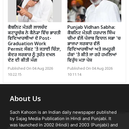
ਕੈਬਨਿਟ ਮੰਤਰੀ ਲਾਲਚੰਦ
Punjab Vidhan Sabha:
ਕਟਾਰੂਚੱਕ ਨੇ ਕੈਨੇਡਾ ਵਿੱਚ ਭਾਰਤੀ
ਕੈਬਨਿਟ ਮੰਤਰੀ ਹਰਪਾਲ ਸਿੰਘ
ਵਿਦਿਆਰਥੀਆਂ ਦੇ Post-
ਚੀਮਾ ਵੱਲੋਂ ਪੰਜਾਬ ਵਿਧਾਨ ਸਭਾ 'ਚ
Graduation Work
ਭਾਜਪਾ ਸਰਕਾਰ ਵੱਲੋਂ
Permit ਸੰਕਟ 'ਤੇ ਜਤਾਈ ਚਿੰਤਾ,
ਵਿਦਿਆਰਥੀਆਂ ਅਤੇ ਜਮਹੂਰੀ
ਕੇਂਦਰ ਸਰਕਾਰ ਨੂੰ ਤੁਰੰਤ ਦਖਲ
ਹੱਕਾਂ 'ਤੇ ਕੀਤੇ ਜਾ ਰਹੇ ਹਮਲਿਆਂ
ਦੇਣ ਦੀ ਕੀਤੀ ਮੰਗ
ਵਿਰੁੱਧ ਮਤਾ ਪੇਸ਼
Published On 04 Aug 2026
Published On 04 Aug 2026
10:22:15
10:11:14
About Us
Sach Kahoon is an Indian daily newspaper published
by Sajag Media Publication in Hindi and Punjabi. It
was launched in 2002 (Hindi) and 2003 (Punjabi) and