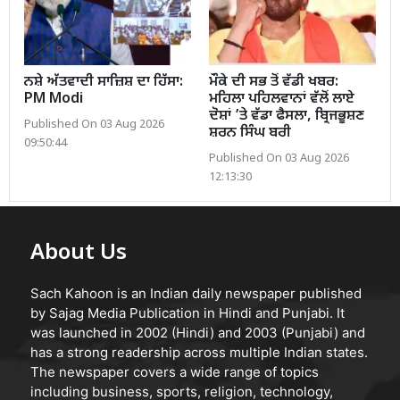
ਨਸ਼ੇ ਅੱਤਵਾਦੀ ਸਾਜ਼ਿਸ਼ ਦਾ ਹਿੱਸਾ:
ਮੌਕੇ ਦੀ ਸਭ ਤੋਂ ਵੱਡੀ ਖਬਰ:
PM Modi
ਮਹਿਲਾ ਪਹਿਲਵਾਨਾਂ ਵੱਲੋਂ ਲਾਏ
ਦੋਸ਼ਾਂ ’ਤੇ ਵੱਡਾ ਫੈਸਲਾ, ਬ੍ਰਿਜਭੂਸ਼ਣ
Published On 03 Aug 2026
ਸ਼ਰਨ ਸਿੰਘ ਬਰੀ
09:50:44
Published On 03 Aug 2026
12:13:30
About Us
Sach Kahoon is an Indian daily newspaper published
by Sajag Media Publication in Hindi and Punjabi. It
was launched in 2002 (Hindi) and 2003 (Punjabi) and
has a strong readership across multiple Indian states.
The newspaper covers a wide range of topics
including business, sports, religion, technology,