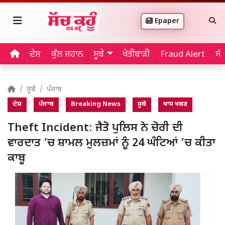
Epaper
ਦੇਸ਼
ਕੁੱਲ ਜਹਾਨ
ਸੂਬੇ
ਖੇਤੀਬਾੜੀ
Fraud Alert
ਸੱ
ਸੂਬੇ
ਪੰਜਾਬ
ਦੇਸ਼
ਪੰਜਾਬ
Breaking News
ਸੂਬੇ
ਖਾਸ ਖਬਰ
Theft Incident: ਜੈਤੋ ਪੁਲਿਸ ਨੇ ਚੋਰੀ ਦੀ
ਵਾਰਦਾਤ ’ਚ ਸ਼ਾਮਲ ਮੁਲਜ਼ਮਾਂ ਨੂੰ 24 ਘੰਟਿਆਂ ’ਚ ਕੀਤਾ
ਕਾਬੂ