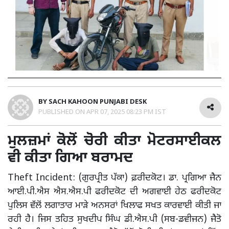
BY
SACH KAHOON PUNJABI DESK
PUBLISHED ON
APR 07, 2025 08:23 PM IST
ਮੁਲਜ਼ਮਾਂ ਕੋਲੋਂ ਚੋਰੀ ਕੀਤਾ ਮੋਟਰਸਾਈਕਲ
ਵੀ ਕੀਤਾ ਗਿਆ ਬਰਾਮਦ
Theft Incident: (ਗੁਰਪ੍ਰੀਤ ਪੱਕਾ) ਫ਼ਰੀਦਕੋਟ। ਡਾ. ਪ੍ਰਗਿਆ ਜੈਨ
ਆਈ.ਪੀ.ਐਸ ਐਸ.ਐਸ.ਪੀ ਫਰੀਦਕੋਟ ਦੀ ਅਗਵਾਈ ਹੇਠ ਫਰੀਦਕੋਟ
ਪੁਲਿਸ ਵੱਲੋਂ ਲਗਾਤਾਰ ਮਾੜੇ ਅਨਸਰਾਂ ਖਿਲਾਫ ਸਖਤ ਕਾਰਵਾਈ ਕੀਤੀ ਜਾ
ਰਹੀ ਹੈ। ਜਿਸ ਤਹਿਤ ਸੁਖਦੀਪ ਸਿੰਘ ਡੀ.ਐਸ.ਪੀ (ਸਬ-ਡਵੀਜਨ) ਜੈਤੋ