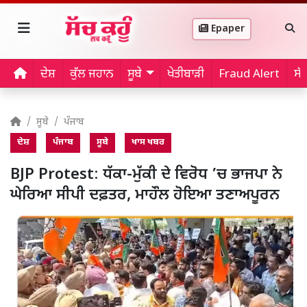
Epaper
ਦੇਸ਼
ਕੁੱਲ ਜਹਾਨ
ਸੂਬੇ
ਖੇਤੀਬਾੜੀ
Fraud Alert
ਸੱ
ਸੂਬੇ
ਪੰਜਾਬ
ਦੇਸ਼
ਪੰਜਾਬ
ਸੂਬੇ
ਖਾਸ ਖਬਰ
BJP Protest: ਧੱਕਾ-ਮੁੱਕੀ ਦੇ ਵਿਰੋਧ ’ਚ ਭਾਜਪਾ ਨੇ
ਘੇਰਿਆ ਸੀਪੀ ਦਫ਼ਤਰ, ਮਾਹੌਲ ਹੋਇਆ ਤਣਾਅਪੂਰਨ