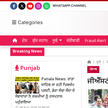
WHATSAPP CHANNEL
Categories
ਦੇਸ਼
ਕੁੱਲ ਜਹਾਨ
ਸੂਬੇ
ਖੇਤੀਬਾੜੀ
Fraud Alert
Breaking News
ਸੂਬੇ
ਪ
Punjab
ਪੰਜਾਬ
Patiala News: ਰਾੜਾ
ਜੀਐੱਸਟੀ
ਸਾਹਿਬ ਜਾ ਰਹੀ ਪਿਕਅੱਪ
ਪਲਟੀ, ਡੇਰਾ ਸੱਚਾ ਸੌਦਾ ਦੇ
ਸੇਵਾਦਾਰਾਂ ਨੇ ਜ਼ਖ਼ਮੀਆਂ ਨੂੰ ਹਸਪਤਾਲ
ਪਹੁੰਚਾਇਆ
06 Aug 2026 10:49:39