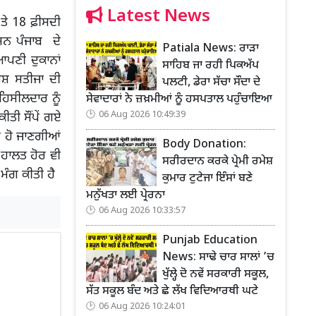
Latest News
‘ਤੇ 18 ਫ਼ੀਸਦੀ
ਨ ਪੰਜਾਬ ਦੇ
Patiala News: ਰਾੜਾ
ਪਣੀ ਦੁਕਾਨਾਂ
ਸਾਹਿਬ ਜਾ ਰਹੀ ਪਿਕਅੱਪ
ੇਸ਼ ਸਤੀਜਾ ਦੀ
ਪਲਟੀ, ਡੇਰਾ ਸੱਚਾ ਸੌਦਾ ਦੇ
ਹਿਸੀਲਦਾਰ ਨੂੰ
ਸੇਵਾਦਾਰਾਂ ਨੇ ਜ਼ਖ਼ਮੀਆਂ ਨੂੰ ਹਸਪਤਾਲ ਪਹੁੰਚਾਇਆ
06 Aug 2026 10:49:39
ਤੀ ਸੌਂਪੇਂ ਗਏ
ਂ ਹੋ ਜਾਣਗੀਆਂ
Body Donation:
 ਹਾਲਤ ਹੋਰ ਵੀ
ਸਰੀਰਦਾਨ ਕਰਕੇ ਪ੍ਰੇਮੀ ਰਮੇਸ਼
 ਮੰਗ ਕੀਤੀ ਹੈ
ਕੁਮਾਰ ਟੁਟੇਜਾ ਇੰਸਾਂ ਬਣੇ
ਮਨੁੱਖਤਾ ਲਈ ਪ੍ਰੇਰਨਾ
06 Aug 2026 10:33:57
Punjab Education
News: ਸਾਢੇ ਚਾਰ ਸਾਲਾਂ ’ਚ
ਖੁੱਲ੍ਹੇ ਦੋ ਨਵੇਂ ਸਰਕਾਰੀ ਸਕੂਲ,
ਸੱਤ ਸਕੂਲ ਬੰਦ ਅਤੇ ਛੇ ਲੱਖ ਵਿਦਿਆਰਥੀ ਘਟੇ
06 Aug 2026 10:24:01