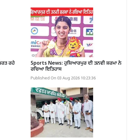
ਪਰਤ ਰਹੇ
Sports News: ਹੁਸ਼ਿਆਰਪੁਰ ਦੀ ਤਨਵੀ ਸ਼ਰਮਾ ਨੇ
ਰਚਿਆ ਇਤਿਹਾਸ
Published On 03 Aug 2026 10:23:36