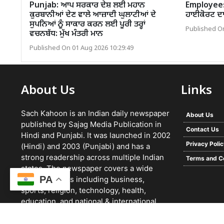
Punjab: ਆਪ ਸਰਕਾਰ ਦੇਸ਼ ਲਈ ਮਹਾਨ
Employees 
ਕੁਰਬਾਨੀਆਂ ਦੇਣ ਵਾਲੇ ਆਜ਼ਾਦੀ ਘੁਲਾਟੀਆਂ ਦੇ
ਹਾਈਕੋਰਟ ਦਾ 
ਸੁਪਨਿਆਂ ਨੂੰ ਸਾਕਾਰ ਕਰਨ ਲਈ ਪੂਰੀ ਤਰ੍ਹਾਂ
Published On
ਵਚਨਬੱਧ: ਮੁੱਖ ਮੰਤਰੀ ਮਾਨ
Published On 01 Aug 2026 10:29:49
About Us
Links
Sach Kahoon is an Indian daily newspaper
About Us
published by Sajag Media Publication in
Contact Us
Hindi and Punjabi. It was launched in 2002
Privacy Poli
(Hindi) and 2003 (Punjabi) and has a
strong readership across multiple Indian
Terms and C
states. The newspaper covers a wide
PA
range of topics including business,
sports, religion, technology, health,
education, and national & international
news. It focuses on verified reporting and
unbiased journalism, with a team working