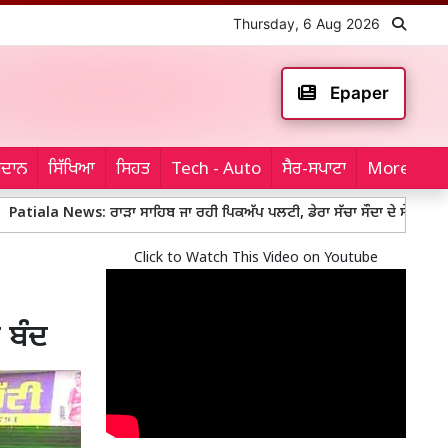
Thursday, 6 Aug 2026
Epaper
ਮੈਦਾਨ
ਸਿੱਖਿਆ
ਸਿਹਤ
Tech - Auto
ਸੈਰ-ਸਪਾਟਾ
More...
ews: ਰਾੜਾ ਸਾਹਿਬ ਜਾ ਰਹੀ ਪਿਕਅੱਪ ਪਲਟੀ, ਡੇਰਾ ਸੱਚਾ ਸੌਦਾ ਦੇ ਸੇਵਾਦਾਰਾਂ ਨੇ ਜ਼ਖ਼ਮੀਆ
Click to Watch This Video on Youtube
ਂ ਬੰਦ