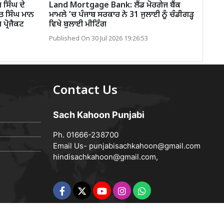
ਸਿੰਘ ਦੇ
Land Mortgage Bank: ਲੈਂਡ ਮੋਰਗੇਜ ਬੈਂਕ
ੰਤ ਸਿੰਘ ਮਾਨ
ਮਾਮਲੇ ’ਚ ਪੰਜਾਬ ਸਰਕਾਰ ਨੇ 31 ਜੁਲਾਈ ਨੂੰ ਚੰਡੀਗੜ੍ਹ
 ਪ੍ਰੋਜੈਕਟ
ਵਿਖੇ ਬੁਲਾਈ ਮੀਟਿੰਗ
Published On 30 Jul 2026 19:26:53
Contact Us
Sach Kahoon Punjabi
Ph. 01666-238700
Email Us-
punjabisachkahoon@gmail.com
hindisachkahoon@gmail.com
,