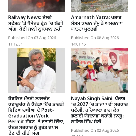
Railway News: ਰੇਲਵੇ
Amarnath Yatra: ਖਰਾਬ
ਸਟੇਸ਼ਨ 'ਤੇ ਪੈਸੇਂਜਰ ਟ੍ਰੇਨ 'ਚ ਲੱਗੀ
ਮੌਸਮ ਕਾਰਨ ਜੰਮੂ ਤੋਂ ਅਮਰਨਾਥ
ਅੱਗ, ਕੋਈ ਜਾਨੀ ਨੁਕਸਾਨ ਨਹੀਂ
ਯਾਤਰਾ ਮੁਲਤਵੀ
Published On 03 Aug 2026
Published On 08 Aug 2026
11:12:31
14:01:46
ਕੈਬਨਿਟ ਮੰਤਰੀ ਲਾਲਚੰਦ
Nayab Singh Saini: ਪੰਜਾਬ
ਕਟਾਰੂਚੱਕ ਨੇ ਕੈਨੇਡਾ ਵਿੱਚ ਭਾਰਤੀ
’ਚ 2027 ’ਚ ਭਾਜਪਾ ਦੀ ਸਰਕਾਰ
ਵਿਦਿਆਰਥੀਆਂ ਦੇ Post-
ਬਣੇਗੀ, ਹਰਿਆਣਾ ਵਾਂਗ ਲੋਕ
Graduation Work
ਭਲਾਈ ਯੋਜਨਾਵਾਂ ਕਰਾਂਗੇ ਲਾਗੂ :
Permit ਸੰਕਟ 'ਤੇ ਜਤਾਈ ਚਿੰਤਾ,
ਨਾਇਬ ਸਿੰਘ ਸੈਣੀ
ਕੇਂਦਰ ਸਰਕਾਰ ਨੂੰ ਤੁਰੰਤ ਦਖਲ
Published On 02 Aug 2026
ਦੇਣ ਦੀ ਕੀਤੀ ਮੰਗ