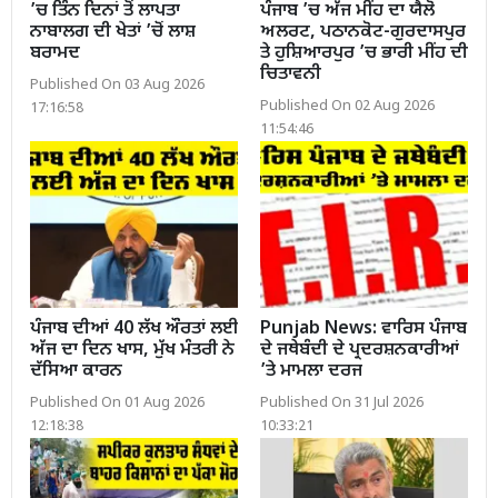
’ਚ ਤਿੰਨ ਦਿਨਾਂ ਤੋਂ ਲਾਪਤਾ
ਪੰਜਾਬ ’ਚ ਅੱਜ ਮੀਂਹ ਦਾ ਯੈਲੋ
ਨਾਬਾਲਗ ਦੀ ਖੇਤਾਂ ’ਚੋਂ ਲਾਸ਼
ਅਲਰਟ, ਪਠਾਨਕੋਟ-ਗੁਰਦਾਸਪੁਰ
ਬਰਾਮਦ
ਤੇ ਹੁਸ਼ਿਆਰਪੁਰ ’ਚ ਭਾਰੀ ਮੀਂਹ ਦੀ
ਚਿਤਾਵਨੀ
Published On 03 Aug 2026
Published On 02 Aug 2026
17:16:58
11:54:46
ਪੰਜਾਬ ਦੀਆਂ 40 ਲੱਖ ਔਰਤਾਂ ਲਈ
Punjab News: ਵਾਰਿਸ ਪੰਜਾਬ
ਅੱਜ ਦਾ ਦਿਨ ਖਾਸ, ਮੁੱਖ ਮੰਤਰੀ ਨੇ
ਦੇ ਜਥੇਬੰਦੀ ਦੇ ਪ੍ਰਦਰਸ਼ਨਕਾਰੀਆਂ
ਦੱਸਿਆ ਕਾਰਨ
’ਤੇ ਮਾਮਲਾ ਦਰਜ
Published On 01 Aug 2026
Published On 31 Jul 2026
12:18:38
10:33:21