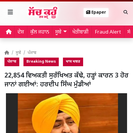
Epaper
ਦੇਸ਼
ਕੁੱਲ ਜਹਾਨ
ਸੂਬੇ
ਖੇਤੀਬਾੜੀ
Fraud Alert
ਸੱ
ਸੂਬੇ
ਪੰਜਾਬ
ਪੰਜਾਬ
Breaking News
ਖਾਸ ਖਬਰ
22,854 ਵਿਅਕਤੀ ਸੁਰੱਖਿਅਤ ਕੱਢੇ, ਹੜ੍ਹਾਂ ਕਾਰਨ 3 ਹੋਰ
ਜਾਨਾਂ ਗਈਆਂ: ਹਰਦੀਪ ਸਿੰਘ ਮੁੰਡੀਆਂ