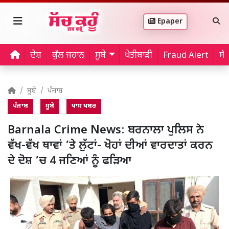
Epaper
ਦੇਸ਼
ਕੁੱਲ ਜਹਾਨ
ਸੂਬੇ
ਖੇਤੀਬਾੜੀ
Fraud Alert
ਸੱ
ਸੂਬੇ
ਪੰਜਾਬ
ਪੰਜਾਬ
ਸੂਬੇ
ਖਾਸ ਖਬਰ
Barnala Crime News: ਬਰਨਾਲਾ ਪੁਲਿਸ ਨੇ
ਵੱਖ-ਵੱਖ ਥਾਵਾਂ ’ਤੇ ਲੁੱਟਾਂ- ਖੋਹਾਂ ਦੀਆਂ ਵਾਰਦਾਤਾਂ ਕਰਨ
ਦੇ ਦੋਸ਼ ’ਚ 4 ਜਣਿਆਂ ਨੂੰ ਫੜਿਆ