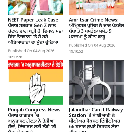
NEET Paper Leak Case:
Amritsar Crime News:
ਪੰਜਾਬ ਸਰਕਾਰ Gen Z ਨਾਲ
ਅੰਮ੍ਰਿਤਸਰ ਪੁਲਿਸ ਨੇ ਚਾਰ ਪੈਟਰੋਲ
ਚੱਟਾਨ ਵਾਂਗ ਖੜ੍ਹੀ ਹੈ; ਵਿਧਾਨ ਸਭਾ
ਬੰਬਾਂ ਤੇ 3 ਪਸਤੌਲਾਂ ਸਮੇਤ 9
ਵਿੱਚ ਨੌਜਵਾਨਾਂ 'ਤੇ ਹੋ ਰਹੇ
ਮੁਲਜ਼ਮਾਂ ਨੂੰ ਕੀਤਾ ਕਾਬੂ
ਅੱਤਿਆਚਾਰਾਂ ਦਾ ਮੁੱਦਾ ਚੁੱਕਿਆ
Published On 04 Aug 2026
Published On 04 Aug 2026
19:10:52
10:17:28
Punjab Congress News:
Jalandhar Cantt Railway
ਪੰਜਾਬ ਕਾਂਗਰਸ ’ਚ
Station 'ਤੇ ਸੀਬੀਆਈ ਨੇ
ਅਨੁਸ਼ਾਸਨਹੀਣਤਾ ਨੇ ਤੋੜੀਆਂ
ਸੀਨੀਅਰ ਸੈਕਸ਼ਨ ਇੰਜੀਨੀਅਰ
ਹੱਦਾਂ, ਇੰਚਾਰਜ਼ ਲਈ ਲੱਗੇ ‘ਗੋ
66 ਹਜ਼ਾਰ ਰੁਪਏ ਰਿਸ਼ਵਤ ਲੈਂਦਾ