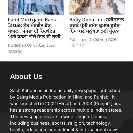
Land Mortgage Bank
Body Donation: ਸਰੀਰਦਾਨ
Issue: ਲੈਂਡ ਮੋਰਗੇਜ ਬੈਂਕ
ਕਰਕੇ ਪ੍ਰੇਮੀ ਰਮੇਸ਼ ਕੁਮਾਰ ਟੁਟੇਜਾ
ਮਾਮਲਾ, ਸੰਧਵਾਂ ਦੀ ਰਿਹਾਇਸ਼
ਇੰਸਾਂ ਬਣੇ ਮਨੁੱਖਤਾ ਲਈ ਪ੍ਰੇਰਨਾ
ਅੱਗੇ ਧਰਨਾ ਤੀਜੇ ਦਿਨ ਵੀ ਜਾਰੀ
Published On 06 Aug 2026
Published On 07 Aug 2026
10:33:57
18:58:56
About Us
Sach Kahoon is an Indian daily newspaper published
by Sajag Media Publication in Hindi and Punjabi. It
was launched in 2002 (Hindi) and 2003 (Punjabi) and
has a strong readership across multiple Indian states.
The newspaper covers a wide range of topics
including business, sports, religion, technology,
health, education, and national & international news.