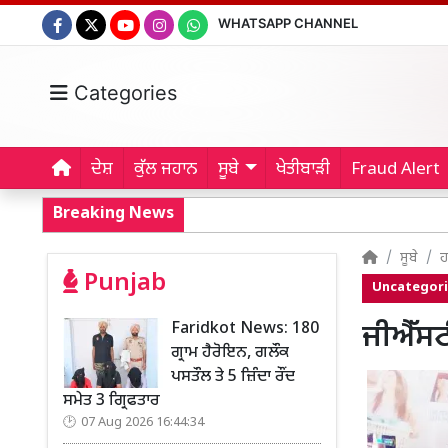
WHATSAPP CHANNEL
Categories
ਦੇਸ਼
ਕੁੱਲ ਜਹਾਨ
ਸੂਬੇ
ਖੇਤੀਬਾੜੀ
Fraud Alert
Breaking News
ਸੂਬੇ
ਹ
Punjab
Uncategor
Faridkot News: 180
ਜੀਐੱਸਟੀ
ਗ੍ਰਾਮ ਹੈਰੋਇਨ, ਗਲੌਕ
ਪਸਤੌਲ ਤੇ 5 ਜ਼ਿੰਦਾ ਰੌਂਦ
ਸਮੇਤ 3 ਗ੍ਰਿਫਤਾਰ
07 Aug 2026 16:44:34