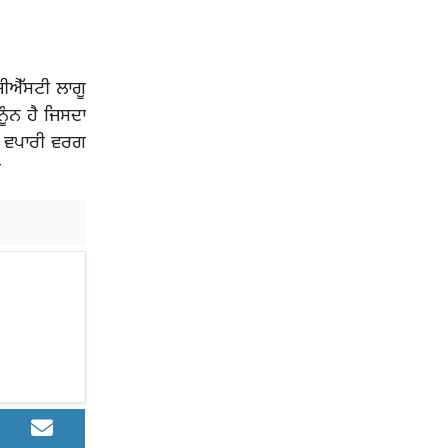
ਜੀਐੱਸਟੀ ਲਾਗੂ
ੂੰਨ ਹੈ ਜਿਸਦਾ
ੈ ਵਪਾਰੀ ਵਰਗ
ੈ