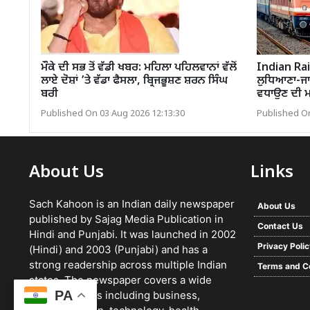
ਮੌਕੇ ਦੀ ਸਭ ਤੋਂ ਵੱਡੀ ਖਬਰ: ਮਹਿਲਾ ਪਹਿਲਵਾਨਾਂ ਵੱਲੋਂ
Indian Rai
ਲਾਏ ਦੋਸ਼ਾਂ ’ਤੇ ਵੱਡਾ ਫੈਸਲਾ, ਬ੍ਰਿਜਭੂਸ਼ਣ ਸ਼ਰਨ ਸਿੰਘ
ਲੁਧਿਆਣਾ-ਜਾਖ
ਬਰੀ
ਵਧਾਉਣ ਦੀ ਮ
Published On 03 Aug 2026 12:13:30
Published On
About Us
Links
Sach Kahoon is an Indian daily newspaper
About Us
published by Sajag Media Publication in
Contact Us
Hindi and Punjabi. It was launched in 2002
Privacy Poli
(Hindi) and 2003 (Punjabi) and has a
strong readership across multiple Indian
Terms and C
states. The newspaper covers a wide
PA
range of topics including business,