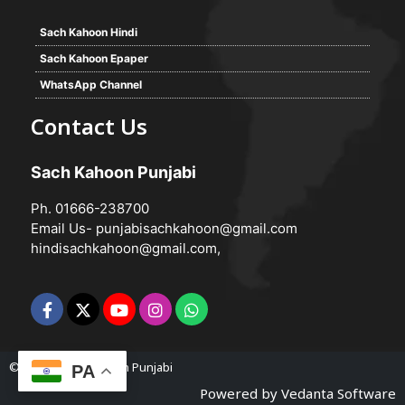
Sach Kahoon Hindi
Sach Kahoon Epaper
WhatsApp Channel
Contact Us
Sach Kahoon Punjabi
Ph. 01666-238700
Email Us-
punjabisachkahoon@gmail.com
hindisachkahoon@gmail.com
,
© 2026 -
Sach Kahoon Punjabi
PA
Powered by
Vedanta Software