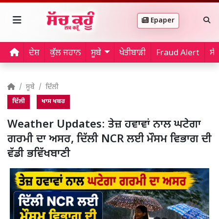
Epaper
ਦੇਸ਼
ਕੁੱਲ ਜਹਾਨ
ਸੂਬੇ
ਖੇਤੀਬਾੜੀ
Fraud Alert
ਸੱ
ਸੂਬੇ
ਦਿੱਲੀ
ਦਿੱਲੀ
ਖਾਸ ਖਬਰ
Weather Updates: ਤੇਜ਼ ਹਵਾਵਾਂ ਨਾਲ ਘਟੇਗਾ
ਗਰਮੀ ਦਾ ਅਸਰ, ਦਿੱਲੀ NCR ਲਈ ਮੌਸਮ ਵਿਭਾਗ ਦੀ
ਵੱਡੀ ਭਵਿੱਖਬਾਣੀ