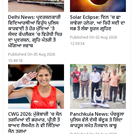
Delhi News: ਪ੍ਰਦਰਸ਼ਨਕਾਰੀ
Solar Eclipse: ਦਿਨ ’ਚ ਛਾ
ਵਿਦਿਆਰਥੀਆਂ ਵਿਰੁੱਧ ਪੁਲਿਸ
ਜਾਵੇਗਾ ਹਨੇਰਾ, ਆ ਰਿਹੈ ਸਦੀ ਦਾ
ਕਾਰਵਾਈ ਤੇ ਹੋਰ ਮੁੱਦਿਆਂ 'ਤੇ
ਸਭ ਤੋਂ ਲੰਬਾ ਸੂਰਜ ਗ੍ਰਹਿਣ
ਸੰਸਦ ਕੰਪਲੈਕਸ ’ਚ ਵਿਰੋਧੀ ਧਿਰ
Published On 02 Aug 2026
ਦਾ ਪ੍ਰਦਰਸ਼ਨ, ਗ੍ਰਹਿ ਮੰਤਰੀ ਤੋਂ
12:39:34
ਮੰਗਿਆ ਜਵਾਬ
Published On 05 Aug 2026
15:49:18
CWG 2026: ਮੁੱਕੇਬਾਜ਼ੀ ’ਚ ਸੋਨ
Panchkula News: ਪੰਚਕੂਲਾ
ਤਗਮਿਆਂ ਦੀ ਭਰਮਾਰ, ਪ੍ਰੀਤੀ ਤੋਂ
ਪੁਲਿਸ ਵੱਲੋਂ ਦੇਸੀ ਬੰਦੂਕ ਤੇ ਜ਼ਿੰਦਾ
ਬਾਅਦ ਜੈਸਮੀਨ ਨੇ ਵੀ ਜਿੱਤਿਆ
ਕਾਰਤੂਸ ਸਮੇਤ ਨੌਜਵਾਨ ਕਾਬੂ
ਸੋਨ ਤਗਮਾ