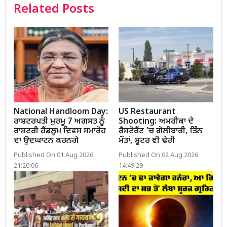
Related Posts
National Handloom Day:
US Restaurant
ਰਾਸ਼ਟਰਪਤੀ ਮੁਰਮੂ 7 ਅਗਸਤ ਨੂੰ
Shooting: ਅਮਰੀਕਾ ਦੇ
ਰਾਸ਼ਟਰੀ ਹੈਂਡਲੂਮ ਦਿਵਸ ਸਮਾਰੋਹ
ਰੈਸਟੋਰੈਂਟ ’ਚ ਗੋਲੀਬਾਰੀ, ਤਿੰਨ
ਦਾ ਉਦਘਾਟਨ ਕਰਨਗੇ
ਮੌਤਾਂ, ਸ਼ੂਟਰ ਵੀ ਢੇਰੀ
Published On 01 Aug 2026
Published On 02 Aug 2026
21:20:06
14:49:29