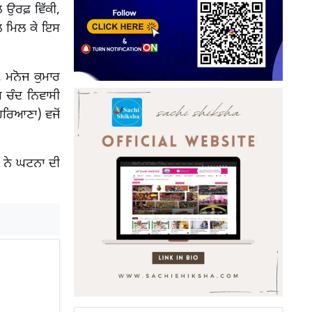
ਾਲ ਉਰਫ਼ ਵਿੱਕੀ,
ਾਲ ਮਿਲ ਕੇ ਇਸ
, ਮਨੋਜ ਕੁਮਾਰ
ਮ ਚੰਦ ਨਿਵਾਸੀ
 ਹਰਿਆਣਾ) ਵਜੋਂ
ਲ ਨੇ ਘਟਨਾ ਦੀ