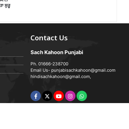
ਿਸ ਨੇ
ਾ ਸ਼ੁਰੂ
Contact Us
Sach Kahoon Punjabi
Ph. 01666-238700
Email Us-
punjabisachkahoon@gmail.com
hindisachkahoon@gmail.com
,