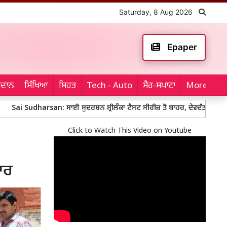
Saturday, 8 Aug 2026
Epaper
ਮੈਦਾਨ
ਸਿੱਖਿਆ
ਸਿਹਤ
Tech - Auto
ਸੈਰ-ਸਪਾਟਾ
More...
harsan: ਸਾਈ ਸੁਦਰਸ਼ਨ ਸ਼੍ਰੀਲੰਕਾ ਟੈਸਟ ਸੀਰੀਜ਼ ਤੋਂ ਬਾਹਰ, ਦੇਵਦੱਤ ਪਡਿੱਕਲ ਖੇਡਣਗੇ ਨੰ
Click to Watch This Video on Youtube
ਾਰ