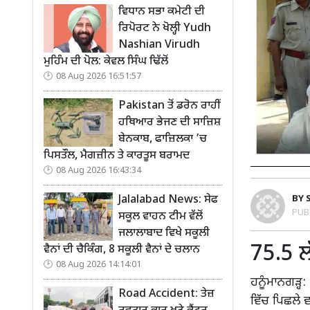
ਵਿਧਾਨ ਸਭਾ ਕਮੇਟੀ ਦੀ
ਰਿਪੋਰਟ ਨੇ ਖੋਲ੍ਹੀ Yudh
Nashian Virudh
ਮੁਹਿੰਮ ਦੀ ਪੋਲ: ਕੇਵਲ ਸਿੰਘ ਢਿੱਲੋਂ
08 Aug 2026 16:51:57
Pakistan ਤੋਂ ਡਰੋਨ ਰਾਹੀਂ
ਹਥਿਆਰ ਭੇਜਣ ਦੀ ਸਾਜ਼ਿਸ਼
ਬੇਨਕਾਬ, ਫਾਜ਼ਿਲਕਾ ’ਚ
ਪਿਸਤੌਲ, ਮੈਗਜ਼ੀਨ ਤੇ ਕਾਰਤੂਸ ਬਰਾਮਦ
08 Aug 2026 16:43:34
BY
Jalalabad News: ਸੇਫ
PUB
ਸਕੂਲ ਵਾਹਨ ਟੀਮ ਵੱਲੋਂ
ਜਲਾਲਾਬਾਦ ਵਿਖੇ ਸਕੂਲੀ
75.5 ਲ
ਵੈਨਾਂ ਦੀ ਚੈਕਿੰਗ, 8 ਸਕੂਲੀ ਵੈਨਾਂ ਦੇ ਚਲਾਨ
08 Aug 2026 14:14:01
ਹਨੂੰਮਾਨਗੜ੍ਹ:
Road Accident: ਤੇਜ਼
ਵਿੱਚ ਪਿਛਲੇ 