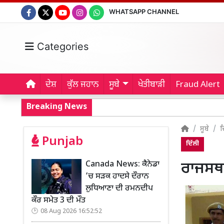
WHATSAPP CHANNEL
Categories
ਦੇਸ਼
ਕੁੱਲ ਜਹਾਨ
ਸੂਬੇ
ਖੇਤੀਬਾੜੀ
Fraud Alert
Breaking News
ਸੂਬੇ
ਦ
Punjab
ਦਿੱਲੀ
Canada News: ਕੈਨੇਡਾ
ਰਾਜਸਥਾ
’ਚ ਸੜਕ ਹਾਦਸੇ ਦੌਰਾਨ
ਲੁਧਿਆਣਾ ਦੀ ਰਮਨਦੀਪ
ਕੌਰ ਸਮੇਤ 3 ਦੀ ਮੌਤ
08 Aug 2026 16:52:52