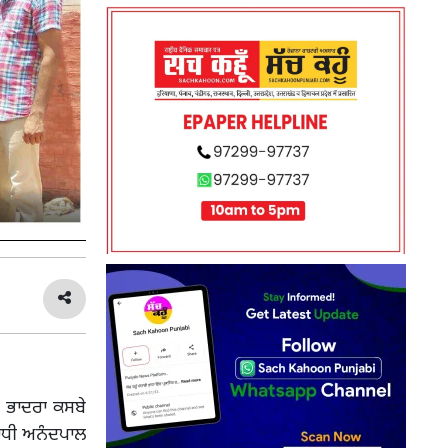
ਦੇ ਭਾਦਰਾ ਕਸਬੇ
ਰਾਧੀ ਅਨੰਦਪਾਲ