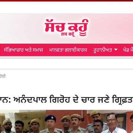
ਸੱਭਿਆਚਾਰ ਅਤੇ ਸਮਾਜ
ਮਾਨਵਤਾ ਭਲਾਈਕਾਰਜ
ਰੂਹਾਨੀਅਤ
ਖੇਡ 
Sai Sud
ਿੱਲੀ
ਨ: ਅਨੰਦਪਾਲ ਗਿਰੋਹ ਦੇ ਚਾਰ ਜਣੇ ਗ੍ਰਿਫ਼ਤ