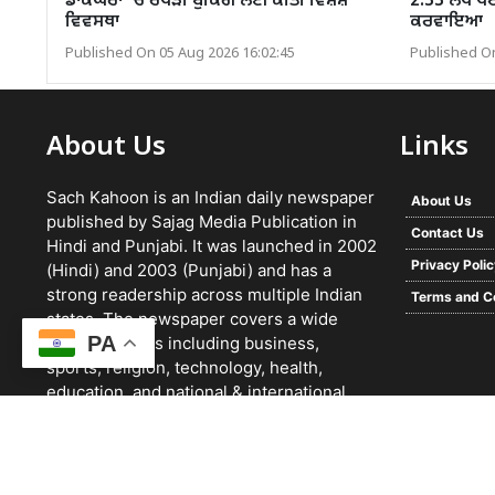
ਡਾਕਘਰਾਂ 'ਚ ਰੱਖੜੀ ਬੁਕਿੰਗ ਲਈ ਕੀਤੀ ਵਿਸ਼ੇਸ਼
2.33 ਲੱਖ ਪਟ
ਵਿਵਸਥਾ
ਕਰਵਾਇਆ
Published On 05 Aug 2026 16:02:45
Published On
About Us
Links
Sach Kahoon is an Indian daily newspaper
About Us
published by Sajag Media Publication in
Contact Us
Hindi and Punjabi. It was launched in 2002
Privacy Poli
(Hindi) and 2003 (Punjabi) and has a
strong readership across multiple Indian
Terms and C
states. The newspaper covers a wide
PA
range of topics including business,
sports, religion, technology, health,
education, and national & international
news. It focuses on verified reporting and
unbiased journalism, with a team working
24/7 and a growing digital presence.