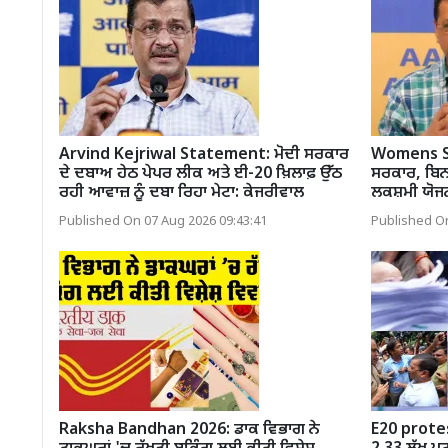
Arvind Kejriwal Statement: ਮੋਦੀ ਸਰਕਾਰ
Womens Sch
ਦੇ ਦਬਾਅ ਹੇਠ ਪੇਪਰ ਲੀਕ ਅਤੇ ਈ-20 ਖ਼ਿਲਾਫ਼ ਉੱਠ
ਸਰਕਾਰ, ਬਿਨਾ
ਰਹੀ ਆਵਾਜ਼ ਨੂੰ ਦਬਾ ਰਿਹਾ ਮੇਟਾ: ਕੇਜਰੀਵਾਲ
ਲਕਸ਼ਮੀ ਯੋਜਨ
Published On 07 Aug 2026 09:43:41
Published On
Raksha Bandhan 2026: ਡਾਕ ਵਿਭਾਗ ਨੇ
E20 protes