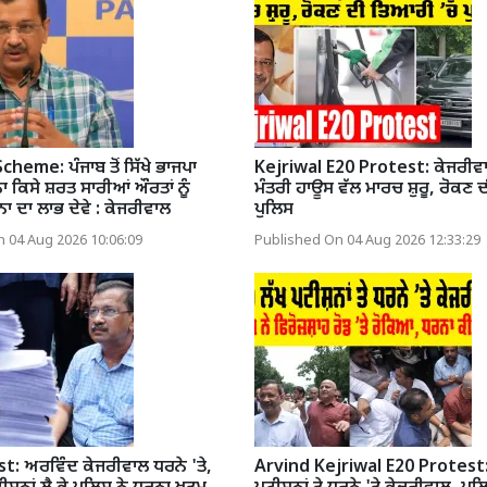
eme: ਪੰਜਾਬ ਤੋਂ ਸਿੱਖੇ ਭਾਜਪਾ
Kejriwal E20 Protest: ਕੇਜਰੀਵਾਲ
 ਕਿਸੇ ਸ਼ਰਤ ਸਾਰੀਆਂ ਔਰਤਾਂ ਨੂੰ
ਮੰਤਰੀ ਹਾਊਸ ਵੱਲ ਮਾਰਚ ਸ਼ੁਰੂ, ਰੋਕਣ
ਾ ਦਾ ਲਾਭ ਦੇਵੇ : ਕੇਜਰੀਵਾਲ
ਪੁਲਿਸ
 04 Aug 2026 10:06:09
Published On 04 Aug 2026 12:33:29
t: ਅਰਵਿੰਦ ਕੇਜਰੀਵਾਲ ਧਰਨੇ 'ਤੇ,
Arvind Kejriwal E20 Protest: