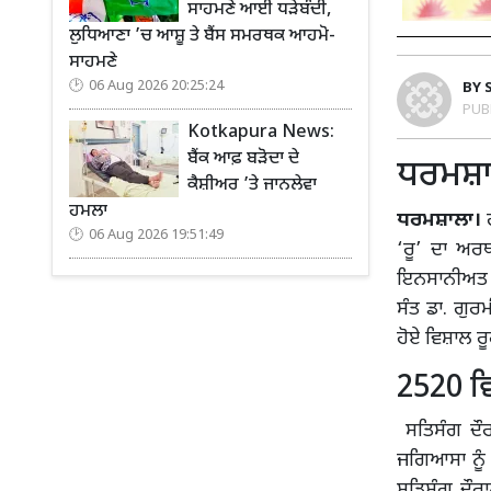
ਸਾਹਮਣੇ ਆਈ ਧੜੇਬੰਦੀ,
ਲੁਧਿਆਣਾ ’ਚ ਆਸ਼ੂ ਤੇ ਬੈਂਸ ਸਮਰਥਕ ਆਹਮੋ-
ਸਾਹਮਣੇ
06 Aug 2026 20:25:24
BY
PUB
Kotkapura News:
ਬੈਂਕ ਆਫ਼ ਬੜੋਦਾ ਦੇ
ਧਰਮਸ਼ਾ
ਕੈਸ਼ੀਅਰ ’ਤੇ ਜਾਨਲੇਵਾ
ਹਮਲਾ
ਧਰਮਸ਼ਾਲਾ।
06 Aug 2026 19:51:49
‘ਰੂ’ ਦਾ ਅਰ
ਇਨਸਾਨੀਅਤ ਦ
ਸੰਤ ਡਾ. ਗੁਰ
ਹੋਏ ਵਿਸ਼ਾਲ ਰ
2520 ਵ
ਸਤਿਸੰਗ ਦੌਰਾ
ਜਗਿਆਸਾ ਨੂੰ 
ਸਤਿਸੰਗ ਦੌਰਾ