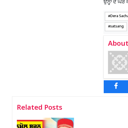
ਉਨ੍ਹਾਂ ਦੇ ਘਰ
Dera Sach
satsang
About
Related Posts