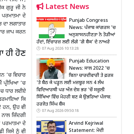
Latest News
ਕ ਗੁਰੂ ਜੀ ਨੇ
ਂ ਪਰਮਾਤਮਾ ਦੇ
Punjab Congress
ੰਤਰ ਦਾ ਲਗਾਤਾਰ
News: ਪੰਜਾਬ ਕਾਂਗਰਸ ’ਚ
ਤਾਰ ਜਾਪ ਕਰਨ
ਅਨੁਸ਼ਾਸਨਹੀਣਤਾ ਨੇ ਤੋੜੀਆਂ
ਹੱਦਾਂ, ਇੰਚਾਰਜ਼ ਲਈ ਲੱਗੇ ‘ਗੋ ਬੈਕ’ ਦੇ ਨਾਅਰੇ
07 Aug 2026 10:13:28
ਾ ਹੀ ਹੋਣ
Punjab Education
News: ਸਾਲ 2022 'ਚ
 ਮਨ ‘ਚ ਵਿਚਾਰ
ਬਿਨਾ ਚਾਰਦੀਵਾਰੀ ਤੇ ਫ਼ਰਸ਼
'ਤੇ ਬੈਠ ਕੇ ਪੜ੍ਹਨ ਲਈ ਮਜ਼ਬੂਰ ਸਨ 4 ਲੱਖ
ੈਂ ਪ੍ਰੀਖਿਆ ‘ਚ
ਵਿਦਿਆਰਥੀ ਪਰ ਅੱਜ ਦੇਸ਼ ਭਰ 'ਚੋਂ ਸਕੂਲੀ
ਮਨ ‘ਚ ਧਾਰ ਲਈਏ
ਸਿੱਖਿਆ ਵਿੱਚ ਮੋਹਰੀ ਬਣ ਕੇ ਉਭਰਿਆ ਪੰਜਾਬ:
ਨੇ ਫ਼ਰਮਾਇਆ ਕਿ
ਹਰਜੋਤ ਸਿੰਘ ਬੈਂਸ
ਦੇ ਹਨ, ਉਹ ਵੀ
07 Aug 2026 09:50:18
ਨ ਨਾਲ ਜ਼ਿੰਦਗੀ
 ਪਰਮਾਤਮਾ ਦੇ
Arvind Kejriwal
Statement: ਮੋਦੀ
ਕਿਸੇ ਨੂੰ ਵੀ