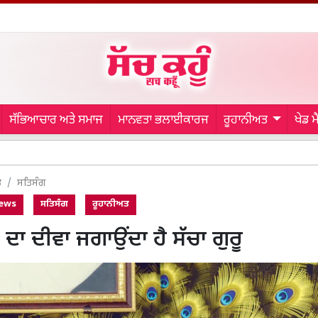
ਸੱਭਿਆਚਾਰ ਅਤੇ ਸਮਾਜ
ਮਾਨਵਤਾ ਭਲਾਈਕਾਰਜ
ਰੂਹਾਨੀਅਤ
ਖੇਡ 
Punjab Con
ਤ
ਸਤਿਸੰਗ
News
ਸਤਿਸੰਗ
ਰੂਹਾਨੀਅਤ
ਾ ਦੀਵਾ ਜਗਾਉਂਦਾ ਹੈ ਸੱਚਾ ਗੁਰੂ