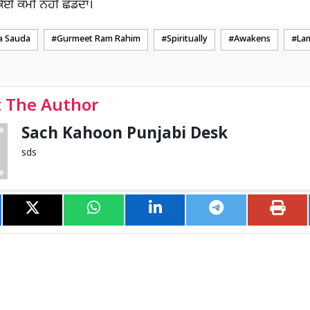
 ਕੋਈ ਕਮੀ ਨਹੀਂ ਛੱਡਦਾ।
a Sauda
Gurmeet Ram Rahim
Spiritually
Awakens
La
 The Author
Sach Kahoon Punjabi Desk
sds