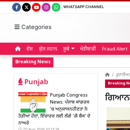
WHATSAPP CHANNEL
Categories
ਦੇਸ਼
ਕੁੱਲ ਜਹਾਨ
ਸੂਬੇ
ਖੇਤੀਬਾੜੀ
Fraud Alert
Breaking News
ਰੂਹਾਨੀਅ
Punjab
Breaking 
Punjab Congress
ਗਿਆਨ ਦ
News: ਪੰਜਾਬ ਕਾਂਗਰਸ
’ਚ ਅਨੁਸ਼ਾਸਨਹੀਣਤਾ ਨੇ
ਤੋੜੀਆਂ ਹੱਦਾਂ, ਇੰਚਾਰਜ਼ ਲਈ ਲੱਗੇ ‘ਗੋ ਬੈਕ’ ਦੇ
ਨਾਅਰੇ
07 Aug 2026 10:13:28