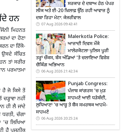
ਸਰਕਾਰ ਦੇ ਦਬਾਅ ਹੇਠ ਪੇਪਰ
ਲੀਕ ਅਤੇ ਈ-20 ਖ਼ਿਲਾਫ਼ ਉੱਠ ਰਹੀ ਆਵਾਜ਼ ਨੂੰ
ਂਦੇ ਹਨ
ਦਬਾ ਰਿਹਾ ਮੇਟਾ: ਕੇਜਰੀਵਾਲ
07 Aug 2026 09:43:41
ਜਿੰਨੀ ਮਿਹਨਤ
Malerkotla Police:
ਰਮਾਂ ਦਾ ਹੋਣਾ
ਆਜ਼ਾਦੀ ਦਿਵਸ ਮੌਕੇ
ਕਰਨ ਦਾ ਇੱਕੋ-
ਮਾਲੇਰਕੋਟਲਾ ਪੁਲਿਸ ਪੂਰੀ
 ਉਸਦੇ ਸੰਚਿਤ
ਤਰ੍ਹਾਂ ਚੌਕਸ, ਬੱਸ ਅੱਡਿਆਂ ’ਤੇ ਚਲਾਇਆ ਵਿਸ਼ੇਸ਼
ਹਨ ਤਾਂ ਸਰੀਰ
ਚੈਕਿੰਗ ਅਭਿਆਨ
ਨਸਾਨ ਪਰਮਾਤਮਾ
06 Aug 2026 21:42:34
Punjab Congress:
 ਜੋ ਕਿਸੇ ਤੋਂ
ਪੰਜਾਬ ਕਾਂਗਰਸ ’ਚ ਮੁੜ
ਸਾਹਮਣੇ ਆਈ ਧੜੇਬੰਦੀ,
 ਚੜ੍ਹਾਵਾ ਨਹੀਂ
ਲੁਧਿਆਣਾ ’ਚ ਆਸ਼ੂ ਤੇ ਬੈਂਸ ਸਮਰਥਕ ਆਹਮੋ-
ਨ ਹੀ ਲੈ ਜਾਂਦੇ
ਸਾਹਮਣੇ
ੀ ਧਰਤੀ, ਚੰਗਾ
06 Aug 2026 20:25:24
ਮਾਂ ‘ਚ ਲਿਖਿਆ
ਦੀ ਹੈ ਪੂਜਨੀਕ