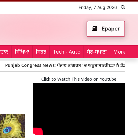
Friday, 7 Aug 2026
Epaper
ਮੈਦਾਨ
ਸਿੱਖਿਆ
ਸਿਹਤ
Tech - Auto
ਸੈਰ-ਸਪਾਟਾ
More...
gress News: ਪੰਜਾਬ ਕਾਂਗਰਸ ’ਚ ਅਨੁਸ਼ਾਸਨਹੀਣਤਾ ਨੇ ਤੋੜੀਆਂ ਹੱਦਾਂ, ਇੰਚਾਰਜ਼ ਲਈ ਲੱ
Click to Watch This Video on Youtube