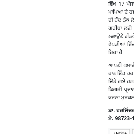
ਵਿੱਖ 17 ਪੰਜਾ
ਮਾਪਿਆਂ ਦੇ ਹ
ਦੀ ਹੱਦ ਤੱਕ ਲ
ਗਰੀਬਾਂ ਲਈ 
ਲਵਾਉਣੇ ਗੱਤਕ
ਝੋਪੜੀਆਂ ਵਿ
ਰਿਹਾ ਹੈ
ਆਪਣੀ ਕਮਾਈ ਵ
ਰਾਤ ਇੱਕ ਕਰ ਰ
ਦਿੱਤੇ ਗਏ ਹ
ਡਿਗਰੀ ਪ੍ਰਦਾ
ਕਰਨਾ ਮੁਸ਼ਕਲ ਹ
ਡਾ. ਹਰਜਿੰ
ਮੋ. 98723-
Article