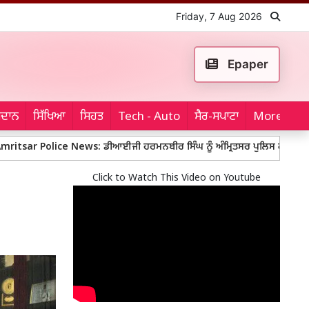
Friday, 7 Aug 2026
Epaper
ਮੈਦਾਨ
ਸਿੱਖਿਆ
ਸਿਹਤ
Tech - Auto
ਸੈਰ-ਸਪਾਟਾ
More...
lice News: ਡੀਆਈਜੀ ਹਰਮਨਬੀਰ ਸਿੰਘ ਨੂੰ ਅੰਮ੍ਰਿਤਸਰ ਪੁਲਿਸ ਕਮਿਸ਼ਨਰ ਦਾ ਵਾਧੂ ਚ
Click to Watch This Video on Youtube