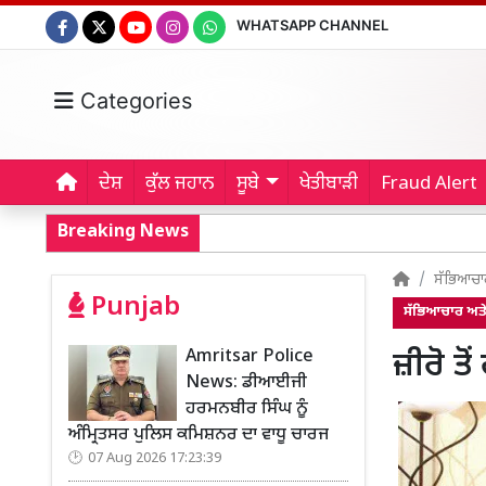
WHATSAPP CHANNEL
Categories
ਦੇਸ਼
ਕੁੱਲ ਜਹਾਨ
ਸੂਬੇ
ਖੇਤੀਬਾੜੀ
Fraud Alert
Breaking News
ਸੱਭਿਆਚਾ
Punjab
ਸੱਭਿਆਚਾਰ ਅਤ
Amritsar Police
ਜ਼ੀਰੋ ਤ
News: ਡੀਆਈਜੀ
ਹਰਮਨਬੀਰ ਸਿੰਘ ਨੂੰ
ਅੰਮ੍ਰਿਤਸਰ ਪੁਲਿਸ ਕਮਿਸ਼ਨਰ ਦਾ ਵਾਧੂ ਚਾਰਜ
07 Aug 2026 17:23:39