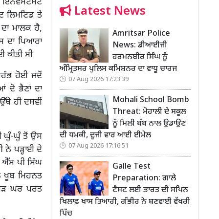
ਇਨਵੈਸਟਮੈਂਟ
Latest News
ਟ ਲਿਮਟਿਡ ਤੇ
ਦਾ ਮਾਲਕ ਹੈ,
Amritsar Police
 ਉਸ ਦਾ ਪਿਆਰਾ
News: ਡੀਆਈਜੀ
ਾਈ ਕੀਤੀ ਸੀ
ਹਰਮਨਬੀਰ ਸਿੰਘ ਨੂੰ
ਅੰਮ੍ਰਿਤਸਰ ਪੁਲਿਸ ਕਮਿਸ਼ਨਰ ਦਾ ਵਾਧੂ ਚਾਰਜ
ੰਭ ਹੋਈ ਜਦੋਂ
07 Aug 2026 17:23:39
ਂ ਦੋ ਭੈਣਾਂ ਦਾ
Mohali School Bomb
ਥੇ ਹੀ ਦਸਵੀਂ
Threat: ਮੋਹਾਲੀ ਦੇ ਸਕੂਲ
ਨੂੰ ਮਿਲੀ ਬੰਬ ਨਾਲ ਉਡਾਉਣ
ਦੀ ਧਮਕੀ, ਦੂਜੀ ਵਾਰ ਆਈ ਈਮੇਲ
ੰ-ਘੂੰ ਤੋਂ ਉਸ
07 Aug 2026 17:16:51
ਨੇ ਪੜ੍ਹਾਈ ਦੇ
ੇ ਐੱਸ ਪੀ ਸਿੰਘ
Galle Test
ਲ ਖੂਬ ਮਿਹਨਤ
Preparation: ਗਾਲੇ
 ਮੁੜ ਘਰ ਪਰਤ
ਟੈਸਟ ਲਈ ਭਾਰਤ ਦੀ ਸਪਿਨ
ਖਿਲਾਫ਼ ਖਾਸ ਤਿਆਰੀ, ਗੰਭੀਰ ਨੇ ਬਣਵਾਈ ਵੱਖਰੀ
ਪਿੱਚ