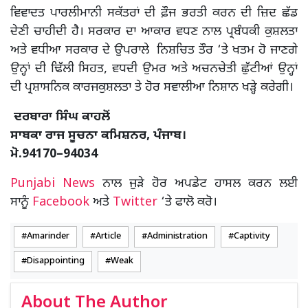
ਵਿਵਾਦਤ ਪਾਰਲੀਮਾਨੀ ਸਕੱਤਰਾਂ ਦੀ ਫ਼ੌਜ ਭਰਤੀ ਕਰਨ ਦੀ ਜ਼ਿਦ ਛੱਡ
ਦੇਣੀ ਚਾਹੀਦੀ ਹੈ। ਸਰਕਾਰ ਦਾ ਆਕਾਰ ਵਧਣ ਨਾਲ ਪ੍ਰਬੰਧਕੀ ਕੁਸ਼ਲਤਾ
ਅਤੇ ਵਧੀਆ ਸਰਕਾਰ ਦੇ ਉਪਰਾਲੇ ਨਿਸ਼ਚਿਤ ਤੌਰ ‘ਤੇ ਖਤਮ ਹੋ ਜਾਣਗੇ
ਉਨ੍ਹਾਂ ਦੀ ਢਿੱਲੀ ਸਿਹਤ, ਵਧਦੀ ਉਮਰ ਅਤੇ ਅਚਨਚੇਤੀ ਛੁੱਟੀਆਂ ਉਨ੍ਹਾਂ
ਦੀ ਪ੍ਰਸ਼ਾਸਨਿਕ ਕਾਰਜਕੁਸ਼ਲਤਾ ਤੇ ਹੋਰ ਸਵਾਲੀਆ ਨਿਸ਼ਾਨ ਖੜ੍ਹੇ ਕਰੇਗੀ।
ਦਰਬਾਰਾ ਸਿੰਘ ਕਾਹਲੋਂ
ਸਾਬਕਾ ਰਾਜ ਸੂਚਨਾ ਕਮਿਸ਼ਨਰ, ਪੰਜਾਬ।
ਮੋ.94170–94034
Punjabi News
ਨਾਲ ਜੁੜੇ ਹੋਰ ਅਪਡੇਟ ਹਾਸਲ ਕਰਨ ਲਈ
ਸਾਨੂੰ
Facebook
ਅਤੇ
Twitter
‘ਤੇ ਫਾਲੋ ਕਰੋ।
Amarinder
Article
Administration
Captivity
Disappointing
Weak
About The Author