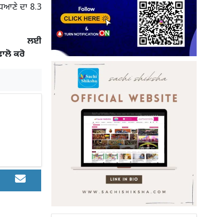
ਧਿਆਣੇ ਦਾ 8.3
 ਲਈ
ਫਾਲੋ ਕਰੋ