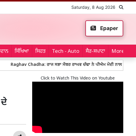
Saturday, 8 Aug 2026
Epaper
ਮੈਦਾਨ
ਸਿੱਖਿਆ
ਸਿਹਤ
Tech - Auto
ਸੈਰ-ਸਪਾਟਾ
More...
hav Chadha: ਰਾਜ ਸਭਾ ਮੈਂਬਰ ਰਾਘਵ ਚੱਢਾ ਨੇ ਪੀਐਮ ਮੋਦੀ ਨਾਲ ਕੀਤੀ ਮੁਲਾਕਾਤ, ਗੱਲ
Click to Watch This Video on Youtube
ਦੇ