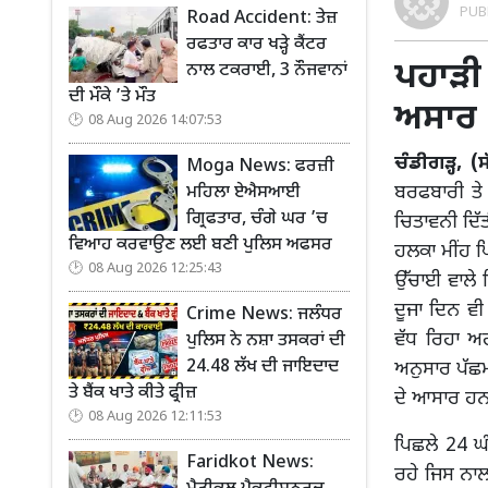
PUB
Road Accident: ਤੇਜ਼
ਰਫਤਾਰ ਕਾਰ ਖੜ੍ਹੇ ਕੈਂਟਰ
ਪਹਾੜੀ 
ਨਾਲ ਟਕਰਾਈ, 3 ਨੌਜਵਾਨਾਂ
ਦੀ ਮੌਕੇ ’ਤੇ ਮੌਤ
ਅਸਾਰ
08 Aug 2026 14:07:53
ਚੰਡੀਗੜ੍ਹ, 
Moga News: ਫਰਜ਼ੀ
ਬਰਫਬਾਰੀ ਤੇ
ਮਹਿਲਾ ਏਐਸਆਈ
ਗ੍ਰਿਫਤਾਰ, ਚੰਗੇ ਘਰ ’ਚ
ਚਿਤਾਵਨੀ ਦਿੱ
ਵਿਆਹ ਕਰਵਾਉਣ ਲਈ ਬਣੀ ਪੁਲਿਸ ਅਫਸਰ
ਹਲਕਾ ਮੀਂਹ ਪਿ
08 Aug 2026 12:25:43
ਉੱਚਾਈ ਵਾਲੇ
ਦੂਜਾ ਦਿਨ ਵ
Crime News: ਜਲੰਧਰ
ਵੱਧ ਰਿਹਾ ਅ
ਪੁਲਿਸ ਨੇ ਨਸ਼ਾ ਤਸਕਰਾਂ ਦੀ
24.48 ਲੱਖ ਦੀ ਜਾਇਦਾਦ
ਅਨੁਸਾਰ ਪੱਛਮ
ਤੇ ਬੈਂਕ ਖਾਤੇ ਕੀਤੇ ਫ੍ਰੀਜ਼
ਦੇ ਆਸਾਰ ਹ
08 Aug 2026 12:11:53
ਪਿਛਲੇ 24 ਘੰ
Faridkot News:
ਰਹੇ ਜਿਸ ਨਾਲ