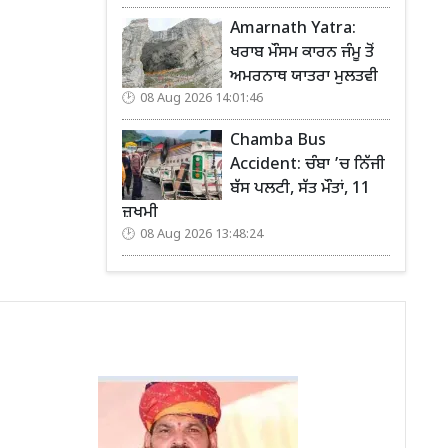
Amarnath Yatra:
ਖਰਾਬ ਮੌਸਮ ਕਾਰਨ ਜੰਮੂ ਤੋਂ
ਅਮਰਨਾਥ ਯਾਤਰਾ ਮੁਲਤਵੀ
08 Aug 2026 14:01:46
Chamba Bus
Accident: ਚੰਬਾ ’ਚ ਨਿੱਜੀ
ਬੱਸ ਪਲਟੀ, ਸੱਤ ਮੌਤਾਂ, 11
ਜ਼ਖਮੀ
08 Aug 2026 13:48:24