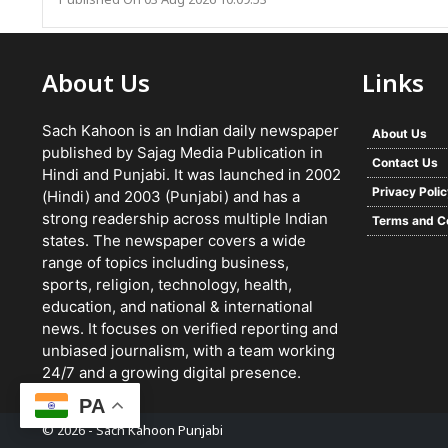
Published On 03 Aug 2026 10:09:53
About Us
Links
Sach Kahoon is an Indian daily newspaper
About Us
published by Sajag Media Publication in
Contact Us
Hindi and Punjabi. It was launched in 2002
Privacy Poli
(Hindi) and 2003 (Punjabi) and has a
strong readership across multiple Indian
Terms and C
states. The newspaper covers a wide
range of topics including business,
sports, religion, technology, health,
education, and national & international
news. It focuses on verified reporting and
unbiased journalism, with a team working
24/7 and a growing digital presence.
PA
© 2026 -
Sach Kahoon Punjabi