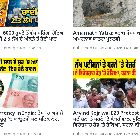
 6000 ਰੁਪਏ ਤੋਂ ਵੱਧ ਮਹਿੰਗਾ ਹੋਇਆ
Amarnath Yatra: ਖਰਾਬ ਮੌਸਮ ਕਾਰਨ
ਵੀ 2.3 ਲੱਖ ਦੇ ਅੰਕੜੇ ਤੋਂ ਹੋਈ ਪਾਰ
ਅਮਰਨਾਥ ਯਾਤਰਾ ਮੁਲਤਵੀ
 08 Aug 2026 12:45:39
Published On 08 Aug 2026 14:01:46
rrency in India: ਦੇਸ਼ ’ਚ ਅਗਲੇ
Arvind Kejriwal E20 Protest:
ੇ ਸ਼ੁਰੂ ’ਚ ਆਉਣਗੇ ਪਲਾਸਟਿਕ ਨੋਟ,
ਪਟੀਸ਼ਨਾਂ ਤੇ ਧਰਨੇ 'ਤੇ ਕੇਜਰੀਵਾਲ, ਪੁਲ
ਰਨ
ਫਿਰੋਜ਼ਸ਼ਾਹ ਰੋਡ ’ਤੇ ਰੋਕਿਆ, ਧਰਨਾ ਕੀਤ
 06 Aug 2026 10:06:14
Published On 04 Aug 2026 12:50:59