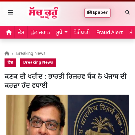
Epaper
ਦੇਸ਼
ਕੁੱਲ ਜਹਾਨ
ਸੂਬੇ
ਖੇਤੀਬਾੜੀ
Fraud Alert
ਸੱ
Breaking News
ਦੇਸ਼
Breaking News
ਕਣਕ ਦੀ ਖਰੀਦ : ਭਾਰਤੀ ਰਿਜ਼ਰਵ ਬੈਂਕ ਨੇ ਪੰਜਾਬ ਦੀ
ਕਰਜ਼ਾ ਹੱਦ ਵਧਾਈ