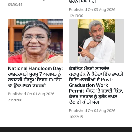
ਸ਼ਰਨ ਸਿੰਘ ਬਰੀ
09:50:44
Published On 03 Aug 2026
12:13:30
National Handloom Day:
ਕੈਬਨਿਟ ਮੰਤਰੀ ਲਾਲਚੰਦ
ਰਾਸ਼ਟਰਪਤੀ ਮੁਰਮੂ 7 ਅਗਸਤ ਨੂੰ
ਕਟਾਰੂਚੱਕ ਨੇ ਕੈਨੇਡਾ ਵਿੱਚ ਭਾਰਤੀ
ਰਾਸ਼ਟਰੀ ਹੈਂਡਲੂਮ ਦਿਵਸ ਸਮਾਰੋਹ
ਵਿਦਿਆਰਥੀਆਂ ਦੇ Post-
ਦਾ ਉਦਘਾਟਨ ਕਰਨਗੇ
Graduation Work
Permit ਸੰਕਟ 'ਤੇ ਜਤਾਈ ਚਿੰਤਾ,
Published On 01 Aug 2026
ਕੇਂਦਰ ਸਰਕਾਰ ਨੂੰ ਤੁਰੰਤ ਦਖਲ
21:20:06
ਦੇਣ ਦੀ ਕੀਤੀ ਮੰਗ
Published On 04 Aug 2026
10:22:15