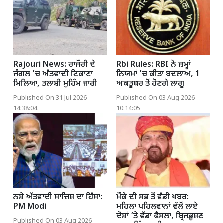
Rajouri News: ਰਾਜੌਰੀ ਦੇ
Rbi Rules: RBI ਨੇ ਜ਼ਮ੍ਹਾਂ
ਜੰਗਲ ’ਚ ਅੱਤਵਾਦੀ ਟਿਕਾਣਾ
ਨਿਯਮਾਂ ’ਚ ਕੀਤਾ ਬਦਲਾਅ, 1
ਮਿਲਿਆ, ਤਲਾਸ਼ੀ ਮੁਹਿੰਮ ਜਾਰੀ
ਅਕਤੂਬਰ ਤੋਂ ਹੋਣਗੇ ਲਾਗੂ
Published On 31 Jul 2026
Published On 03 Aug 2026
14:38:04
10:14:05
ਨਸ਼ੇ ਅੱਤਵਾਦੀ ਸਾਜ਼ਿਸ਼ ਦਾ ਹਿੱਸਾ:
ਮੌਕੇ ਦੀ ਸਭ ਤੋਂ ਵੱਡੀ ਖਬਰ:
PM Modi
ਮਹਿਲਾ ਪਹਿਲਵਾਨਾਂ ਵੱਲੋਂ ਲਾਏ
ਦੋਸ਼ਾਂ ’ਤੇ ਵੱਡਾ ਫੈਸਲਾ, ਬ੍ਰਿਜਭੂਸ਼ਣ
Published On 03 Aug 2026