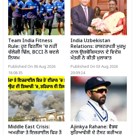
Team India Fitness
India Uzbekistan
Rule: ਹੁਣ ਫਿਟਨੈੱਸ ’ਚ ਨਹੀਂ
Relations: ਰਾਸ਼ਟਰਪਤੀ ਮੁਰਮੂ
ਚੱਲੇਗੀ ਢਿੱਲ, BCCI ਨੇ ਬਦਲੇ
ਨਾਲ ਉਜ਼ਬੇਕਿਸਤਾਨ ਦੇ ਵਿਦੇਸ਼
ਨਿਯਮ
ਮੰਤਰੀ ਨੇ ਕੀਤੀ ਮੁਲਾਕਾਤ
Published On 06 Aug 2026
Published On 03 Aug 2026
18:08:35
20:09:24
Middle East Crisis:
Ajinkya Rahane: ਵੈਭਵ
ਅਮਰੀਕਾ ਤੇ ਇਜ਼ਰਾਈਲ ਫਿਰ ਤੋਂ
ਸੂਰਿਆਵੰਸ਼ੀ ਦੇ ਟੈਸਟ ਕਰੀਅਰ