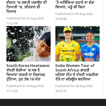
ਈਰਾਨ ’ਚ ਤਬਾਹੀ ਮਚਾਉਣ ਦੀ
’ਤੇ ਅਜਿੰਕਿਆ ਰਹਾਣੇ ਦਾ ਵੱਡਾ
ਤਿਆਰੀ ’ਚ, ਤਹਿਰਾਨ ਵੀ
ਬਿਆਨ, ਪੜ੍ਹੋ ਕੀ ਕਿਹਾ
ਤਿਆਰ
Published On 05 Aug 2026
Published On 02 Aug 2026
20:30:08
12:22:48
South Korea Heatwave:
India Women Tour of
ਦੱਖਣੀ ਕੋਰੀਆ ’ਚ ਸਭ ਤੋਂ
South Africa: ਭਾਰਤੀ
ਜ਼ਿਆਦਾ ਗਰਮੀ ਦਾ ਰਿਕਾਰਡ
ਮਹਿਲਾ ਟੀਮ ਦੇ ਦੱਖਣੀ ਅਫਰੀਕਾ
ਟੁੱਟਿਆ, ਹੁਣ ਤੱਕ 16 ਮੌਤਾਂ
ਦੌਰੇ ਦਾ ਸ਼ਡਿਊਲ ਬਦਲਿਆ
Published On 04 Aug 2026
Published On 06 Aug 2026
17:11:30
20:02:31