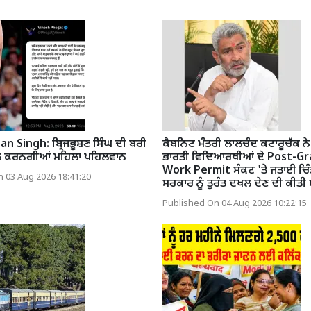
n Singh: ਬ੍ਰਿਜਭੂਸ਼ਣ ਸਿੰਘ ਦੀ ਬਰੀ
ਕੈਬਨਿਟ ਮੰਤਰੀ ਲਾਲਚੰਦ ਕਟਾਰੂਚੱਕ ਨੇ 
ੀਲ ਕਰਨਗੀਆਂ ਮਹਿਲਾ ਪਹਿਲਵਾਨ
ਭਾਰਤੀ ਵਿਦਿਆਰਥੀਆਂ ਦੇ Post-G
Work Permit ਸੰਕਟ 'ਤੇ ਜਤਾਈ ਚਿੰਤ
 03 Aug 2026 18:41:20
ਸਰਕਾਰ ਨੂੰ ਤੁਰੰਤ ਦਖਲ ਦੇਣ ਦੀ ਕੀਤੀ 
Published On 04 Aug 2026 10:22:15