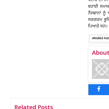
ਪੰਜਾਬ ਦੀ ਸਿ
ਬਣਾਈ ਸਮਾਜ 
ਨੌਜਵਾਨਾਂ ਨੂ
ਸਰਗਰਮ ਭੂਮਿ
ਪਿਆਰੇ ਸਨ।
Malikit Ke
About
Related Posts