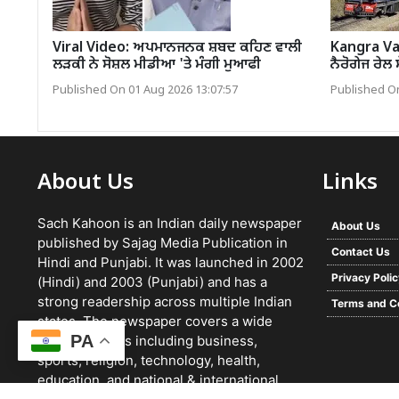
Viral Video: ਅਪਮਾਨਜਨਕ ਸ਼ਬਦ ਕਹਿਣ ਵਾਲੀ
Kangra Val
ਲੜਕੀ ਨੇ ਸੋਸ਼ਲ ਮੀਡੀਆ 'ਤੇ ਮੰਗੀ ਮੁਆਫੀ
ਨੈਰੋਗੇਜ ਰੇਲ
Published On 01 Aug 2026 13:07:57
Published On
About Us
Links
Sach Kahoon is an Indian daily newspaper
About Us
published by Sajag Media Publication in
Contact Us
Hindi and Punjabi. It was launched in 2002
Privacy Poli
(Hindi) and 2003 (Punjabi) and has a
strong readership across multiple Indian
Terms and C
states. The newspaper covers a wide
PA
range of topics including business,
sports, religion, technology, health,
education, and national & international