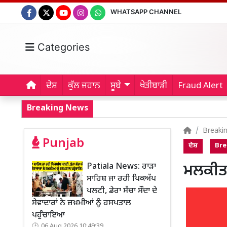
WHATSAPP CHANNEL
Categories
ਦੇਸ਼
ਕੁੱਲ ਜਹਾਨ
ਸੂਬੇ
ਖੇਤੀਬਾੜੀ
Fraud Alert
Breaking News
Breaki
Punjab
ਦੇਸ਼
Bre
Patiala News: ਰਾੜਾ
ਮਲਕੀਤ ਕ
ਸਾਹਿਬ ਜਾ ਰਹੀ ਪਿਕਅੱਪ
ਪਲਟੀ, ਡੇਰਾ ਸੱਚਾ ਸੌਦਾ ਦੇ
ਸੇਵਾਦਾਰਾਂ ਨੇ ਜ਼ਖ਼ਮੀਆਂ ਨੂੰ ਹਸਪਤਾਲ
ਪਹੁੰਚਾਇਆ
06 Aug 2026 10:49:39