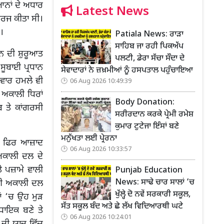
ਿਆਨਾਂ ਦੇ ਅਧਾਰ
Latest News
ਰਜ ਕੀਤਾ ਸੀ।
।
Patiala News: ਰਾੜਾ
ਸਾਹਿਬ ਜਾ ਰਹੀ ਪਿਕਅੱਪ
ਵਨ ਦੀ ਸ਼ੁਰੂਆਤ
ਪਲਟੀ, ਡੇਰਾ ਸੱਚਾ ਸੌਦਾ ਦੇ
ਸੂਬਾਈ ਪ੍ਰਧਾਨ
ਸੇਵਾਦਾਰਾਂ ਨੇ ਜ਼ਖ਼ਮੀਆਂ ਨੂੰ ਹਸਪਤਾਲ ਪਹੁੰਚਾਇਆ
 ਵਾਰ ਹਮਲੇ ਵੀ
06 Aug 2026 10:49:39
 ਅਕਾਲੀ ਧਿਰਾਂ
Body Donation:
ਬ ਤੇ ਕਾਂਗਰਸੀ
ਸਰੀਰਦਾਨ ਕਰਕੇ ਪ੍ਰੇਮੀ ਰਮੇਸ਼
ਕੁਮਾਰ ਟੁਟੇਜਾ ਇੰਸਾਂ ਬਣੇ
ਮਨੁੱਖਤਾ ਲਈ ਪ੍ਰੇਰਨਾ
ਹਾਂ ਫਿਰ ਆਜ਼ਾਦ
06 Aug 2026 10:33:57
 ਅਕਾਲੀ ਦਲ ਦੇ
ੇ ਪਜ਼ਾਮੇ ਵਾਲੀ
Punjab Education
News: ਸਾਢੇ ਚਾਰ ਸਾਲਾਂ ’ਚ
ਮਣੀ ਅਕਾਲੀ ਦਲ
ਖੁੱਲ੍ਹੇ ਦੋ ਨਵੇਂ ਸਰਕਾਰੀ ਸਕੂਲ,
ਾਂ ‘ਚ ਉਹ ਮੁੜ
ਸੱਤ ਸਕੂਲ ਬੰਦ ਅਤੇ ਛੇ ਲੱਖ ਵਿਦਿਆਰਥੀ ਘਟੇ
ਧਾਇਕ ਬਣੇ ਤੇ
06 Aug 2026 10:24:01