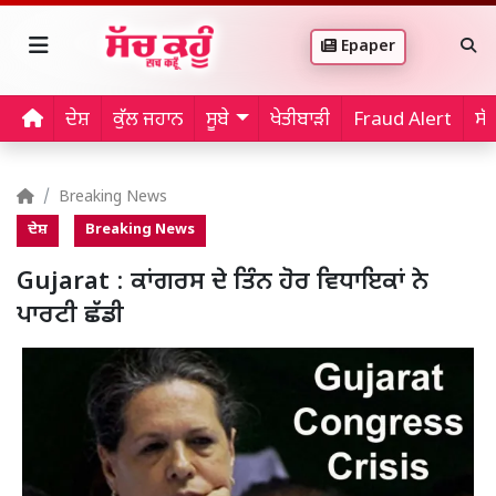
Epaper
ਦੇਸ਼
ਕੁੱਲ ਜਹਾਨ
ਸੂਬੇ
ਖੇਤੀਬਾੜੀ
Fraud Alert
ਸੱ
Breaking News
ਦੇਸ਼
Breaking News
Gujarat : ਕਾਂਗਰਸ ਦੇ ਤਿੰਨ ਹੋਰ ਵਿਧਾਇਕਾਂ ਨੇ
ਪਾਰਟੀ ਛੱਡੀ