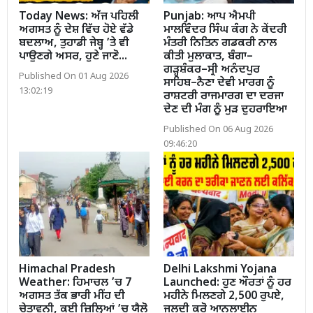
Today News: ਅੱਜ ਪਹਿਲੀ
Punjab: ਆਪ ਐਮਪੀ
ਅਗਸਤ ਨੂੰ ਦੇਸ਼ ਵਿੱਚ ਹੋਏ ਵੱਡੇ
ਮਾਲਵਿੰਦਰ ਸਿੰਘ ਕੰਗ ਨੇ ਕੇਂਦਰੀ
ਬਦਲਾਅ, ਤੁਹਾਡੀ ਜੇਬ੍ਹ ’ਤੇ ਵੀ
ਮੰਤਰੀ ਨਿਤਿਨ ਗਡਕਰੀ ਨਾਲ
ਪਾਉਣਗੇ ਅਸਰ, ਹੁਣੇ ਜਾਣੋ...
ਕੀਤੀ ਮੁਲਾਕਾਤ, ਬੰਗਾ–
ਗੜ੍ਹਸ਼ੰਕਰ–ਸ੍ਰੀ ਅਨੰਦਪੁਰ
Published On 01 Aug 2026
ਸਾਹਿਬ–ਨੈਣਾ ਦੇਵੀ ਮਾਰਗ ਨੂੰ
13:02:19
ਰਾਸ਼ਟਰੀ ਰਾਜਮਾਰਗ ਦਾ ਦਰਜਾ
ਦੇਣ ਦੀ ਮੰਗ ਨੂੰ ਮੁੜ ਦੁਹਰਾਇਆ
Published On 06 Aug 2026
09:46:20
Himachal Pradesh
Delhi Lakshmi Yojana
Weather: ਹਿਮਾਚਲ ’ਚ 7
Launched: ਹੁਣ ਔਰਤਾਂ ਨੂੰ ਹਰ
ਅਗਸਤ ਤੱਕ ਭਾਰੀ ਮੀਂਹ ਦੀ
ਮਹੀਨੇ ਮਿਲਣਗੇ 2,500 ਰੁਪਏ,
ਚੇਤਾਵਨੀ, ਕਈ ਜ਼ਿਲ੍ਹਿਆਂ ’ਚ ਯੈਲੋ
ਜਲਦੀ ਕਰੋ ਆਨਲਾਈਨ