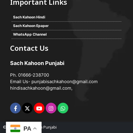
Important Links
Sach Kahoon Hindi
Sach Kahoon Epaper
WhatsApp Channel
Contact Us
Sach Kahoon Punjabi
Ph. 01666-238700
Email Us-
punjabisachkahoon@gmail.com
hindisachkahoon@gmail.com
,
© 2026 -
Sach Kahoon Punjabi
PA