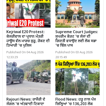
Kejriwal E20 Protest:
Supreme Court Judges:
ਕੇਜਰੀਵਾਲ ਦਾ ਪ੍ਰਧਾਨ ਮੰਤਰੀ
ਸੁਪਰੀਮ ਕੋਰਟ ’ਚ ਜੱਜਾਂ ਦੀ
ਹਾਊਸ ਵੱਲ ਮਾਰਚ ਸ਼ੁਰੂ, ਰੋਕਣ ਦੀ
ਗਿਣਤੀ ਵਧਾਉਣ ਲਈ ਲੋਕ ਸਭਾ
ਤਿਆਰੀ ’ਚ ਪੁਲਿਸ
’ਚ ਬਿੱਲ ਪਾਸ
Published On 04 Aug 2026
Published On 03 Aug 2026
12:33:29
20:15:49
Rajouri News: ਰਾਜੌਰੀ ਦੇ
Flood News: ਹੜ੍ਹ ਨਾਲ ਪੰਜ
ਜੰਗਲ ’ਚ ਅੱਤਵਾਦੀ ਟਿਕਾਣਾ
ਜ਼ਿਲ੍ਹਿਆਂ 'ਚ 136,203 ਲੋਕ