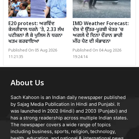
E20 protest: ਅਰਵਿੰਦ
IMD Weather Forecast:
ਕੇਜਰੀਵਾਲ ਧਰਨੇ 'ਤੇ, 2.33 ਲੱਖ
ਦੇਸ਼ ਦੇ ਉੱਤਰ-ਪੂਰਬੀ ਖੇਤਰ ’ਚ
ਪਟੀਸ਼ਨਾਂ ਲੈ ਕੇ ਪੁਲਿਸ ਨੇ ਧਰਨਾ
ਅਗਲੇ ਦੋ ਦਿਨਾਂ ਦੌਰਾਨ ਭਾਰੀ
ਖਤਮ ਕਰਵਾਇਆ
ਮੀਂਹ ਪੈਣ ਦੀ ਸੰਭਾਵਨਾ
Published On 05 Aug 2026
Published On 04 Aug 2026
11:21:35
19:24:14
About Us
Sach Kahoon is an Indian daily newspaper published
by Sajag Media Publication in Hindi and Punjabi. It
was launched in 2002 (Hindi) and 2003 (Punjabi) and
has a strong readership across multiple Indian states.
The newspaper covers a wide range of topics
including business, sports, religion, technology,
health, education, and national & international news.