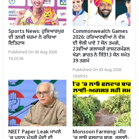
Sports News: ਹੁਸ਼ਿਆਰਪੁਰ
Commonwealth Games
ਦੀ ਤਨਵੀ ਸ਼ਰਮਾ ਨੇ ਰਚਿਆ
2026: ਹਰਿਆਣਵੀਆਂ ਨੇ ਦੇਸ਼
ਇਤਿਹਾਸ
ਦੀ ਝੋਲੀ ਪਾਏ 7 ਸੋਨ ਤਮਗੇ,
23ਵੀਂਆਂ ਗਲਾਸਗੋ ਰਾਸ਼ਟਰਮੰਡਲ
Published On 03 Aug 2026
ਖੇਡਾਂ: ਭਾਰਤ ਨੇ ਜਿੱਤੇ13 ਸੋਨ ਸਮੇਤ
10:23:36
39 ਤਗਮੇ
Published On 03 Aug 2026
10:09:53
NEET Paper Leak ਮਾਮਲੇ
Monsoon Farming: ਮੀਂਹ
'ਚ ਪ੍ਰਧਾਨ ਮੰਤਰੀ ਮੋਦੀ ਦੀ
’ਚ ਲਾਓ ਫਲਦਾਰ ਬਾਗ, ਜੁਲਾਈ-