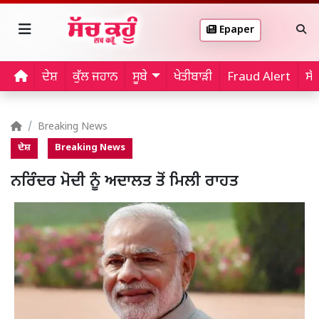
Epaper
ਦੇਸ਼
ਕੁੱਲ ਜਹਾਨ
ਸੂਬੇ
ਖੇਤੀਬਾੜੀ
Fraud Alert
ਸੱ
Breaking News
ਦੇਸ਼
Breaking News
ਨਰਿੰਦਰ ਮੋਦੀ ਨੂੰ ਅਦਾਲਤ ਤੋਂ ਮਿਲੀ ਰਾਹਤ