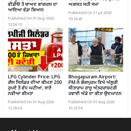
ਵੀਡੀਓ ਤੋਂ ਬਾਅਦ ਕਾਂਗਰਸ ਦਾ
ਅਗਸਤ ਸਹੀ ਸਮਾਂ
ਆਇਆ ਵੱਡਾ ਬਿਆਨ
Published On 31 Jul 2026
Published On 01 Aug 2026
10:16:45
13:56:10
LPG Cylinder Price: LPG
Bhogapuram Airport:
ਗੈਸ ਸਿਲੰਡਰ ਦੀਆਂ ਕੀਮਤਾਂ 200
PM ਨੇ ਭੋਗਪੁਰਮ ਵਿਖੇ ਅੱਲੂਰੀ
ਰੁਪਏ ਤੋਂ ਵੱਧ ਘਟੀਆਂ, ਜਾਣੋ
ਸੀਤਾਰਾਮ ਰਾਜੂ ਅੰਤਰਰਾਸ਼ਟਰੀ
ਨਵੀਆਂ ਕੀਮਤਾਂ
ਹਵਾਈ ਅੱਡੇ ਦਾ ਕੀਤਾ ਉਦਘਾਟਨ
Published On 01 Aug 2026
Published On 01 Aug 2026
12:28:54
15:23:54