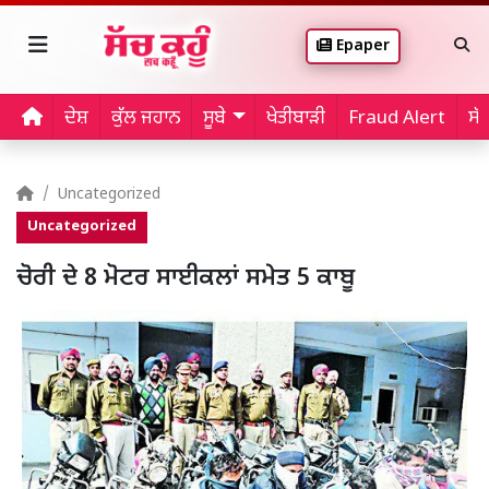
Epaper
ਦੇਸ਼
ਕੁੱਲ ਜਹਾਨ
ਸੂਬੇ
ਖੇਤੀਬਾੜੀ
Fraud Alert
ਸੱ
Uncategorized
Uncategorized
ਚੋਰੀ ਦੇ 8 ਮੋਟਰ ਸਾਈਕਲਾਂ ਸਮੇਤ 5 ਕਾਬੂ