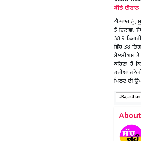
ਕੀਤੇ ਈਰਾਨ 
ਐਤਵਾਰ ਨੂੰ, 
ਤੋਂ ਇਲਾਵਾ,
38.9 ਡਿਗਰੀ
ਵਿੱਚ 38 ਡਿਗ
ਸੈਲਸੀਅਸ ਤੇ
ਕਹਿਣਾ ਹੈ ਕਿ
ਭਰੀਆਂ ਹਨੇਰ
ਮਿਲਣ ਦੀ ਉ
Rajasthan
About