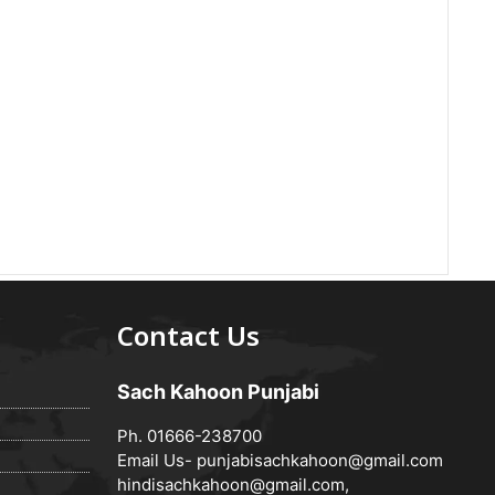
Contact Us
Sach Kahoon Punjabi
Ph. 01666-238700
Email Us-
punjabisachkahoon@gmail.com
hindisachkahoon@gmail.com
,