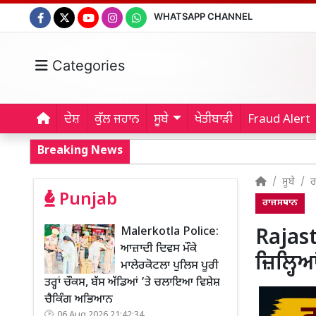
WHATSAPP CHANNEL
Categories
ਦੇਸ਼
ਕੁੱਲ ਜਹਾਨ
ਸੂਬੇ
ਖੇਤੀਬਾੜੀ
Fraud Alert
Breaking News
ਸੂਬੇ
ਰ
Punjab
ਰਾਜਸਥਾਨ
Malerkotla Police:
Rajas
ਆਜ਼ਾਦੀ ਦਿਵਸ ਮੌਕੇ
ਜ਼ਿਲ੍ਹਿਆ
ਮਾਲੇਰਕੋਟਲਾ ਪੁਲਿਸ ਪੂਰੀ
ਤਰ੍ਹਾਂ ਚੌਕਸ, ਬੱਸ ਅੱਡਿਆਂ ’ਤੇ ਚਲਾਇਆ ਵਿਸ਼ੇਸ਼
ਚੈਕਿੰਗ ਅਭਿਆਨ
06 Aug 2026 21:42:34