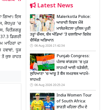
Latest News
ਕੀਤਾ ਗਿਆ। ਇਸ
Malerkotla Police:
ਆਜ਼ਾਦੀ ਦਿਵਸ ਮੌਕੇ
, ਜੋਧਪੁਰ ’ਚ
ਮਾਲੇਰਕੋਟਲਾ ਪੁਲਿਸ ਪੂਰੀ
, ਚਿਤੌੜਗੜ੍ਹ
ਤਰ੍ਹਾਂ ਚੌਕਸ, ਬੱਸ ਅੱਡਿਆਂ ’ਤੇ ਚਲਾਇਆ ਵਿਸ਼ੇਸ਼
ਚ 37.3 ਡਿਗਰੀ
ਚੈਕਿੰਗ ਅਭਿਆਨ
 ਮਾਹਿਰਾਂ ਦਾ
06 Aug 2026 21:42:34
 ਹਵਾਵਾਂ, ਧੂੜ
Punjab Congress:
ੋਂ ਕੁਝ ਰਾਹਤ
ਪੰਜਾਬ ਕਾਂਗਰਸ ’ਚ ਮੁੜ
ਸਾਹਮਣੇ ਆਈ ਧੜੇਬੰਦੀ,
ਲੁਧਿਆਣਾ ’ਚ ਆਸ਼ੂ ਤੇ ਬੈਂਸ ਸਮਰਥਕ ਆਹਮੋ-
ਸਾਹਮਣੇ
06 Aug 2026 20:25:24
India Women Tour
of South Africa:
ਭਾਰਤੀ ਮਹਿਲਾ ਟੀਮ ਦੇ