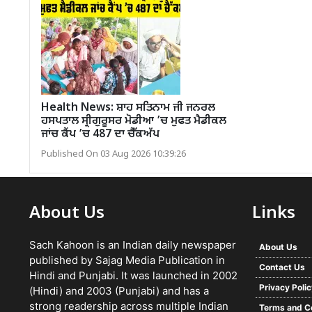
Health News: ਸ਼ਾਹ ਸਤਿਨਾਮ ਜੀ ਜਨਰਲ
ਹਸਪਤਾਲ ਸ੍ਰੀਗੁਰੂਸਰ ਮੋਡੀਆ ’ਚ ਮੁਫਤ ਮੈਡੀਕਲ
ਜਾਂਚ ਕੈਂਪ ’ਚ 487 ਦਾ ਚੈੱਕਅੱਪ
Published On 03 Aug 2026 10:39:26
About Us
Links
Sach Kahoon is an Indian daily newspaper
About Us
published by Sajag Media Publication in
Contact Us
Hindi and Punjabi. It was launched in 2002
Privacy Poli
(Hindi) and 2003 (Punjabi) and has a
strong readership across multiple Indian
Terms and C