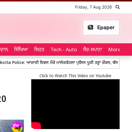
Friday, 7 Aug 2026
Epaper
ਮੈਦਾਨ
ਸਿੱਖਿਆ
ਸਿਹਤ
Tech - Auto
ਸੈਰ-ਸਪਾਟਾ
More...
e: ਆਜ਼ਾਦੀ ਦਿਵਸ ਮੌਕੇ ਮਾਲੇਰਕੋਟਲਾ ਪੁਲਿਸ ਪੂਰੀ ਤਰ੍ਹਾਂ ਚੌਕਸ, ਬੱਸ ਅੱਡਿਆਂ ’ਤੇ ਚਲ
Click to Watch This Video on Youtube
20