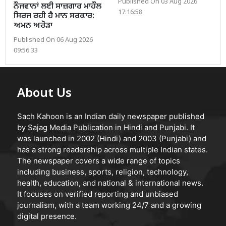
Published On 03 Aug 2026
ਨੌਜਵਾਨਾਂ ਲਈ ਸਾਜ਼ਗਾਰ ਮਾਹੌਲ
17:16:58
ਸਿਰਜ ਰਹੀ ਹੈ ਮਾਨ ਸਰਕਾਰ:
ਅਮਨ ਅਰੋੜਾ
Published On 06 Aug 2026
09:56:33
About Us
Sach Kahoon is an Indian daily newspaper published
by Sajag Media Publication in Hindi and Punjabi. It
was launched in 2002 (Hindi) and 2003 (Punjabi) and
has a strong readership across multiple Indian states.
The newspaper covers a wide range of topics
including business, sports, religion, technology,
health, education, and national & international news.
It focuses on verified reporting and unbiased
journalism, with a team working 24/7 and a growing
digital presence.