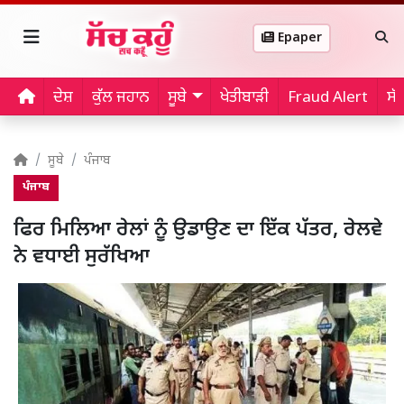
Epaper
ਦੇਸ਼
ਕੁੱਲ ਜਹਾਨ
ਸੂਬੇ
ਖੇਤੀਬਾੜੀ
Fraud Alert
ਸੱ
ਸੂਬੇ
ਪੰਜਾਬ
ਪੰਜਾਬ
ਫਿਰ ਮਿਲਿਆ ਰੇਲਾਂ ਨੂੰ ਉਡਾਉਣ ਦਾ ਇੱਕ ਪੱਤਰ, ਰੇਲਵੇ
ਨੇ ਵਧਾਈ ਸੁਰੱਖਿਆ