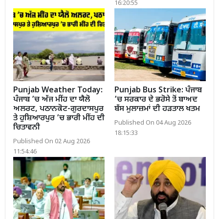
16:20:55
Punjab Weather Today:
Punjab Bus Strike: ਪੰਜਾਬ
ਪੰਜਾਬ ’ਚ ਅੱਜ ਮੀਂਹ ਦਾ ਯੈਲੋ
’ਚ ਸਰਕਾਰ ਦੇ ਭਰੋਸੇ ਤੋਂ ਬਾਅਦ
ਅਲਰਟ, ਪਠਾਨਕੋਟ-ਗੁਰਦਾਸਪੁਰ
ਬੱਸ ਮੁਲਾਜ਼ਮਾਂ ਦੀ ਹੜਤਾਲ ਖਤਮ
ਤੇ ਹੁਸ਼ਿਆਰਪੁਰ ’ਚ ਭਾਰੀ ਮੀਂਹ ਦੀ
Published On 04 Aug 2026
ਚਿਤਾਵਨੀ
18:15:33
Published On 02 Aug 2026
11:54:46