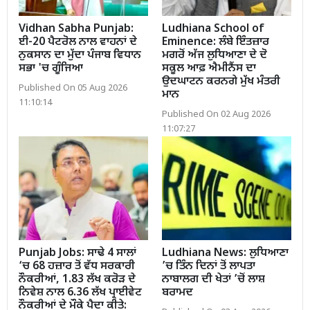
Vidhan Sabha Punjab:
Ludhiana School of
ਈ-20 ਪੈਟਰੋਲ ਨਾਲ ਵਾਹਨਾਂ ਦੇ
Eminence: ਲੰਬੇ ਇੰਤਜ਼ਾਰ
ਨੁਕਸਾਨ ਦਾ ਮੁੱਦਾ ਪੰਜਾਬ ਵਿਧਾਨ
ਮਗਰੋਂ ਅੱਜ ਲੁਧਿਆਣਾ ਦੇ ਦੋ
ਸਭਾ 'ਚ ਗੂੰਜਿਆ
ਸਕੂਲ ਆਫ਼ ਐਮੀਨੈਂਸ ਦਾ
ਉਦਘਾਟਨ ਕਰਨਗੇ ਮੁੱਖ ਮੰਤਰੀ
Published On 05 Aug 2026
ਮਾਨ
11:10:14
Published On 02 Aug 2026
11:07:27
Punjab Jobs: ਸਾਢੇ 4 ਸਾਲਾਂ
Ludhiana News: ਲੁਧਿਆਣਾ
‘ਚ 68 ਹਜ਼ਾਰ ਤੋਂ ਵੱਧ ਸਰਕਾਰੀ
’ਚ ਤਿੰਨ ਦਿਨਾਂ ਤੋਂ ਲਾਪਤਾ
ਨੌਕਰੀਆਂ, 1.83 ਲੱਖ ਕਰੋੜ ਦੇ
ਨਾਬਾਲਗ ਦੀ ਖੇਤਾਂ ’ਚੋਂ ਲਾਸ਼
ਨਿਵੇਸ਼ ਨਾਲ 6.36 ਲੱਖ ਪ੍ਰਾਈਵੇਟ
ਬਰਾਮਦ
ਨੌਕਰੀਆਂ ਦੇ ਮੌਕੇ ਪੈਦਾ ਕੀਤੇ: