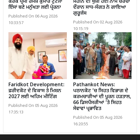
ਕਰਕੇ ਪ੍ਰੇਮੀ ਰਮੇਸ਼ ਕੁਮਾਰ ਟੁਟੇਜਾ
ਮਹੀਨੇ ਦੀ ਖੁਸ਼ੀ ਹੋਈ ਨਾਮ ਚਰਚਾ
ਇੰਸਾਂ ਬਣੇ ਮਨੁੱਖਤਾ ਲਈ ਪ੍ਰੇਰਨਾ
ਦੌਰਾਨ ਸਾਧ-ਸੰਗਤ ਨੇ ਗਾਇਆ
ਗੁਰੂਜੱਸ
Published On 06 Aug 2026
Published On 02 Aug 2026
10:33:57
10:15:19
Faridkot Development:
Pathankot News:
ਫ਼ਰੀਦਕੋਟ ਦੇ ਵਿਕਾਸ ਤੇ ਮਿਸ਼ਨ
ਪਠਾਨਕੋਟ ’ਚ ਸਿਹਤ ਵਿਭਾਗ ਦੇ
2027 ਲਈ ਅਹਿਮ ਮੀਟਿੰਗ
ਕਰਮਚਾਰੀਆਂ ਦੀ ਪੂਰਨ ਹੜਤਾਲ,
66 ਡਿਸਪੈਂਸਰੀਆਂ ’ਤੇ ਸਿਹਤ
Published On 05 Aug 2026
ਸੇਵਾਵਾਂ ਪ੍ਰਭਾਵਿਤ
17:35:13
Published On 05 Aug 2026
16:20:55