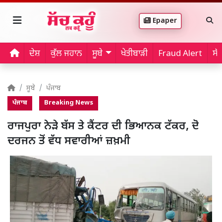
Epaper
ਦੇਸ਼
ਕੁੱਲ ਜਹਾਨ
ਸੂਬੇ
ਖੇਤੀਬਾੜੀ
Fraud Alert
ਸੱ
ਸੂਬੇ
ਪੰਜਾਬ
ਪੰਜਾਬ
Breaking News
ਰਾਜਪੁਰਾ ਨੇੜੇ ਬੱਸ ਤੇ ਕੈਂਟਰ ਦੀ ਭਿਆਨਕ ਟੱਕਰ, ਦੋ
ਦਰਜਨ ਤੋਂ ਵੱਧ ਸਵਾਰੀਆਂ ਜ਼ਖ਼ਮੀ