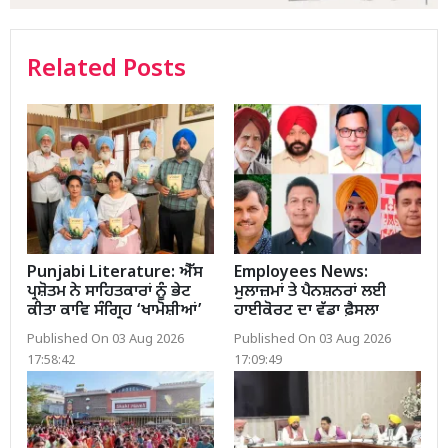
Related Posts
Punjabi Literature: ਐੱਸ
Employees News:
ਪ੍ਰਸ਼ੋਤਮ ਨੇ ਸਾਹਿਤਕਾਰਾਂ ਨੂੰ ਭੇਟ
ਮੁਲਾਜ਼ਮਾਂ ਤੇ ਪੈਨਸ਼ਨਰਾਂ ਲਈ
ਕੀਤਾ ਕਾਵਿ ਸੰਗ੍ਰਿਹ ‘ਖਾਮੋਸ਼ੀਆਂ’
ਹਾਈਕੋਰਟ ਦਾ ਵੱਡਾ ਫ਼ੈਸਲਾ
Published On 03 Aug 2026
Published On 03 Aug 2026
17:58:42
17:09:49