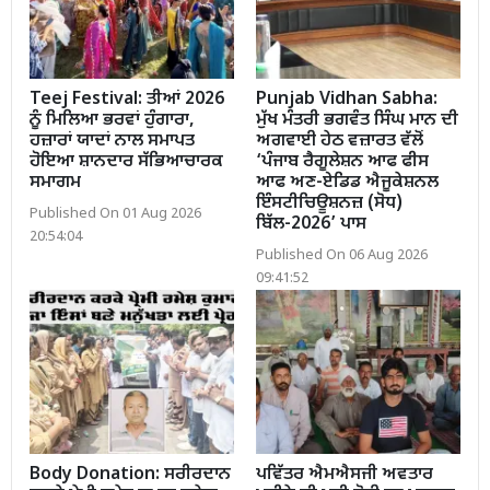
Teej Festival: ਤੀਆਂ 2026
Punjab Vidhan Sabha:
ਨੂੰ ਮਿਲਿਆ ਭਰਵਾਂ ਹੁੰਗਾਰਾ,
ਮੁੱਖ ਮੰਤਰੀ ਭਗਵੰਤ ਸਿੰਘ ਮਾਨ ਦੀ
ਹਜ਼ਾਰਾਂ ਯਾਦਾਂ ਨਾਲ ਸਮਾਪਤ
ਅਗਵਾਈ ਹੇਠ ਵਜ਼ਾਰਤ ਵੱਲੋਂ
ਹੋਇਆ ਸ਼ਾਨਦਾਰ ਸੱਭਿਆਚਾਰਕ
‘ਪੰਜਾਬ ਰੈਗੂਲੇਸ਼ਨ ਆਫ ਫੀਸ
ਸਮਾਗਮ
ਆਫ ਅਣ-ਏਡਿਡ ਐਜੂਕੇਸ਼ਨਲ
ਇੰਸਟੀਚਿਊਸ਼ਨਜ਼ (ਸੋਧ)
Published On 01 Aug 2026
ਬਿੱਲ-2026’ ਪਾਸ
20:54:04
Published On 06 Aug 2026
09:41:52
Body Donation: ਸਰੀਰਦਾਨ
ਪਵਿੱਤਰ ਐਮਐਸਜੀ ਅਵਤਾਰ