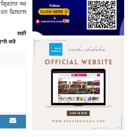
ਤ ਗ੍ਰਿਫਤਾਰ ਕਰ
ਜ ਹਨ ਫਿਲਹਾਲ
 ਲਈ
ਫਾਲੋ ਕਰੋ