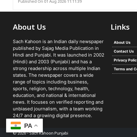
Published On 01 Aug 2026 11:11:39
About Us
Links
Sach Kahoon is an Indian daily newspaper
About Us
published by Sajag Media Publication in
Contact Us
Hindi and Punjabi. It was launched in 2002
Privacy Poli
(Hindi) and 2003 (Punjabi) and has a
strong readership across multiple Indian
Terms and C
states. The newspaper covers a wide
range of topics including business,
sports, religion, technology, health,
education, and national & international
news. It focuses on verified reporting and
unbiased journalism, with a team working
24/7 and a growing digital presence.
PA
© 2026 -
Sach Kahoon Punjabi