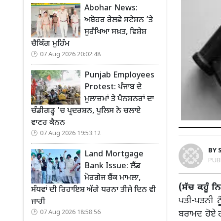
Abohar News:
ਅਬੋਹਰ ਰੇਲਵੇ ਸਟੇਸ਼ਨ ’ਤੇ
ਸੁਰੱਖਿਆ ਸਖ਼ਤ, ਵਿਸ਼ੇਸ਼
ਚੈਕਿੰਗ ਮੁਹਿੰਮ
07 Aug 2026 20:02:48
Punjab Employees
Protest: ਪੰਜਾਬ ਦੇ
ਮੁਲਾਜ਼ਮਾਂ ਤੇ ਪੈਨਸ਼ਨਰਾਂ ਦਾ
ਚੰਡੀਗੜ੍ਹ ’ਚ ਪ੍ਰਦਰਸ਼ਨ, ਪੁਲਿਸ ਨੇ ਚਲਾਏ
ਵਾਟਰ ਕੈਨਨ
07 Aug 2026 19:53:12
BY
Land Mortgage
PUB
Bank Issue: ਲੈਂਡ
ਮੋਰਗੇਜ ਬੈਂਕ ਮਾਮਲਾ,
(ਸੱਚ ਕਹੂੰ 
ਸੰਧਵਾਂ ਦੀ ਰਿਹਾਇਸ਼ ਅੱਗੇ ਧਰਨਾ ਤੀਜੇ ਦਿਨ ਵੀ
ਪਤੀ-ਪਤਨੀ ਨੂ
ਜਾਰੀ
ਬਰਾਮਦ ਹੋਏ 
07 Aug 2026 18:58:56