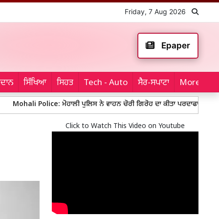
Friday, 7 Aug 2026
Epaper
ਮੈਦਾਨ
ਸਿੱਖਿਆ
ਸਿਹਤ
Tech - Auto
ਸੈਰ-ਸਪਾਟਾ
More...
i Police: ਮੋਹਾਲੀ ਪੁਲਿਸ ਨੇ ਵਾਹਨ ਚੋਰੀ ਗਿਰੋਹ ਦਾ ਕੀਤਾ ਪਰਦਾਫਾਸ਼, 10 ਚੋਰੀਸ਼ੁਦਾ ਵਾਹਨ
Click to Watch This Video on Youtube