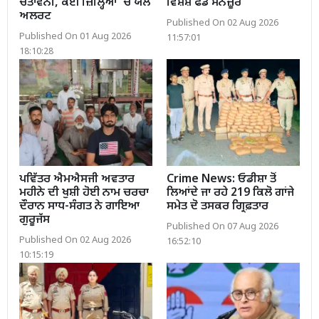
ਚੇਤਾਵਨੀ, ਕਈ ਜ਼ਿਲ੍ਹਿਆਂ ’ਚ ਯੈਲੋ
ਵਿਸ਼ੇਸ਼ ਫੰਡ ਮਨਜ਼ੂਰ
ਅਲਰਟ
Published On 02 Aug 2026
Published On 01 Aug 2026
11:57:01
18:10:28
ਪਵਿੱਤਰ ਐਮਐਸਜੀ ਅਵਤਾਰ
Crime News: ਓਡੀਸ਼ਾ ਤੋਂ
ਮਹੀਨੇ ਦੀ ਖੁਸ਼ੀ ਹੋਈ ਨਾਮ ਚਰਚਾ
ਲਿਆਂਦੇ ਜਾ ਰਹੇ 219 ਕਿਲੋ ਗਾਂਜੇ
ਦੌਰਾਨ ਸਾਧ-ਸੰਗਤ ਨੇ ਗਾਇਆ
ਸਮੇਤ ਦੋ ਤਸਕਰ ਗ੍ਰਿਫ਼ਤਾਰ
ਗੁਰੂਜੱਸ
Published On 07 Aug 2026
Published On 02 Aug 2026
16:52:10
10:15:19